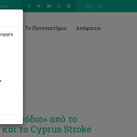
θήκη
ΕΛ
EN
Έρευνα
Το Πανεπιστήμιο
Απόφοιτοι
ουργία
Επεισόδιο» από το
αι το Cyprus Stroke