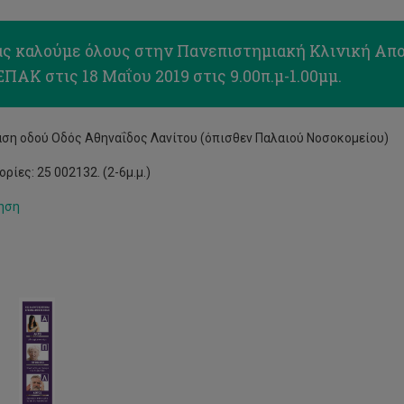
ας καλούμε όλους στην Πανεπιστημιακή Κλινική Απ
ΠΑΚ στις 18 Μαΐου 2019 στις 9.00π.μ-1.00μμ.
ση οδού Οδός Αθηναΐδος Λανίτου (όπισθεν Παλαιού Νοσοκομείου)
ίες: 25 002132. (2-6μ.μ.)
ηση
στημονική
ερίδα
ταιγίδες