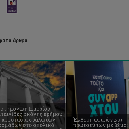
όνης
ήμου
Έκθεση
αφισών
στασία
και
άλωτων
πρωτοτύπων
οομάδων
με
ο
θέμα:
ατα άρθρα
λικό
Υπεύθυνο
ιβάλλον"
Παιχνίδι.
ιστημονική Ημερίδα
αταιγίδες σκόνης ερήμου
ι προστασία ευάλωτων
Έκθεση αφισών και
οομάδων στο σχολικό
πρωτοτύπων με θέμα: