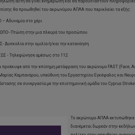
δήλωση αυτή θα γίνει ενημέρωση και θα παρουσιαστούν πληροφορίες
πίσης θα προωθηθεί του ακρωνύμου ΑΠΛΑ που περικλείει τα εξής:
 – Αδυναμία στο χέρι
ΩΠΟ- Πτώση στην μια πλευρά του προσώπου
Σ- Δυσκολία στην ομιλία ή/και την κατανόηση
ΩΣ - Τηλεφώνησε αμέσως στο 112
 προέκυψε από την επίσημη μετάφραση του ακρώνυμο FAST (Face, Ar
 Μαρίας Καμπανάρου, υπεύθυνη του Εργαστηρίου Εγκέφαλος και Νε
στασης σε συνεργασία με την επιστημονική ομάδα του Cyprus Stroke 
Το ακρώνυμο ΑΠΛΑ εκτυπώθηκε σε
διανέμεται δωρεάν στην εκδήλωσ
πολίτες στην απευθείας αναγν