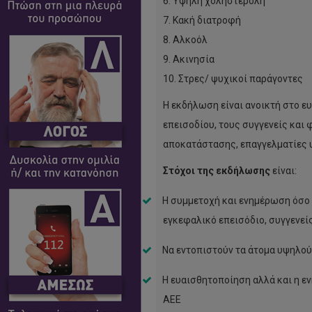
6. Υψηλή χοληστερόλη
7. Κακή διατροφή
8. Αλκοόλ
9. Ακινησία
10. Στρες/ ψυχικοί παράγοντες
Η εκδήλωση είναι ανοικτή στο ε
επεισοδίου, τους συγγενείς και 
αποκατάστασης, επαγγελματίες υγ
Στόχοι της εκδήλωσης
είναι:
Η συμμετοχή και ενημέρωση όσο
εγκεφαλικό επεισόδιο, συγγενεί
Να εντοπιστούν τα άτομα υψηλού
Η ευαισθητοποίηση αλλά και η εν
ΑΕΕ