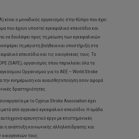
SA) είναι ο μοναδικός οργανισμός στην Κύπρο που έχει
ομα που έχουν υποστεί εγκεφαλικό επεισόδιο και
ίναι να δουλέψει προς τη μείωση των εγκεφαλικών
ροσφέρει τη μέγιστη βοήθεια και υποστήριξη στα
φαλικό επεισόδιο και τις οικογένειες τους. Το
OPE (SAFE), οργανισμός όπου περικλείει όλα τα
γκόσμιου Οργανισμού για τo ΑΕΕ – World Stroke
για την ενημέρωση και ευαισθητοποίηση όσον αφορά
νικές δραστηριότητες.
νεργασία με το Cyprus Stroke Association έχει
 μετά από αγγειακό εγκεφαλικό επεισόδιο. Η ομάδα
ταυτόχρονα ερευνητικό έργο με επιστημονικές
αι η ανάπτυξη κοινωνικής αλληλεπίδρασης και
 οικογενειών τους.