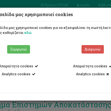
20 Χρόνια ΤΕΠΑΚ
myUni
Βιβλιο
σελίδα μας χρησιμοποιεί cookies
Φοιτητές/τριες
Σπουδές
λίδα μας χρησιμοποιεί cookies για να εξασφαλίσει τη σωστή λειτ
ως καθορίζεται
εδώ
.
Συμφωνώ
Διαφωνώ
Απαραίτητα cookies
Απαραίτητα cookies
Analytics cookies
Analytics cookies
ισθητοποίηση στο Εγκεφαλικό 
μα Επιστημών Αποκατάστασης κ