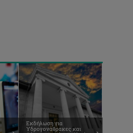
Εκδήλωση
για
Υδρογονάθρακες
και
Θέματα
Δημόσιας
Υγείας
Εκδήλωση για
Υδρογονάθρακες και