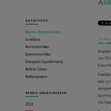
Ass
ΚΑΤΗΓΟΡΙΕΣ
Νέα και Ανακοινώσεις
Συνέδρια
Thu May 0
ΝΈΑ-ΑΝΑ
Φοιτητικά Νέα
Διοργαν
Ερευνητικά Νέα
του ΤΕΠ
Ευκαιρίες Εργοδότησης
Ευρωπαϊ
Δελτία Τύπου
Η εκδήλ
Αρθρογραφία
από τις
εγκεφαλ
ΑΡΧΕΙΟ ΑΝΑΚΟΙΝΩΣΕΩΝ
προπτυχ
του Cypr
2024