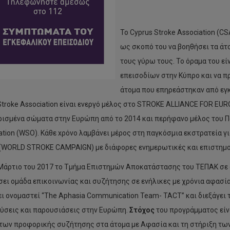
Το Cyprus Stroke Association (C
ως σκοπό του να βοηθήσει τα άτ
τους γύρω τους. Το όραμα του ε
επεισοδίων στην Κύπρο και να π
άτομα που επηρεάστηκαν από εγκε
Stroke Association είναι ενεργό μέλος στο STROKE ALLIANCE FOR EUR
ισμένα σώματα στην Ευρώπη από το 2014 και περήφανο μέλος του Πα
ation (WSO). Κάθε xρόνο λαμβάνει μέρος στη παγκόσμια εκστρατεία 
(WORLD STROKE CAMPAIGN) με διάφορες ενημερωτικές και επιστημο
Μάρτιο του 2017 το Τμήμα Επιστημών Αποκατάστασης του ΤΕΠΑΚ σε συ
ει ομάδα επικοινωνίας και συζήτησης σε ενήλικες με χρόνια αφασία
ει ονομαστεί “The Aphasia Communication Team- TACT” και διεξάγει 
ύσεις και παρουσιάσεις στην Ευρώπη.
Στόχος
του προγράμματος είν
των προφορικής συζήτησης στα άτομα με Αφασία και τη στήριξη των