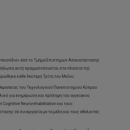
Επεισόδιο» από το Τμήμα Επιστημών Αποκατάστασης
δήλωση αυτή πραγματοποιείται στα πλαίσια της
ρώθηκε κάθε δεύτερη Τρίτη του Μαΐου.
θεραπείας του Τεχνολογικού Πανεπιστημίου Κύπρου
 υλικό για ενημέρωση και πρόληψη του αγγειακού
ognitive Neurorehabilitation και τους
ασης σε συνεργασία με τα μέλη και τους εθελοντές