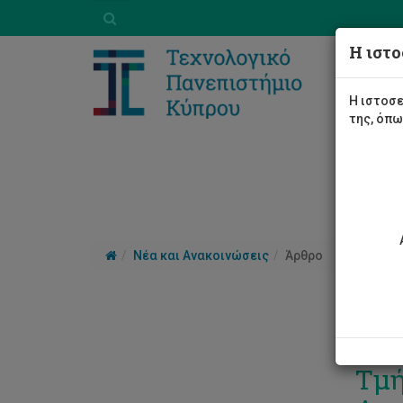
Η ιστο
Η ιστοσε
της, όπ
Νέα και Ανακοινώσεις
Άρθρο
Ευα
Τμή