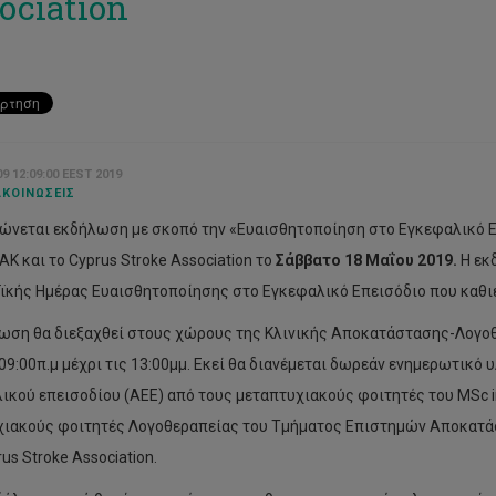
ociation
9 12:09:00 EEST 2019
ΚΟΙΝΏΣΕΙΣ
ώνεται εκδήλωση με σκοπό την «Ευαισθητοποίηση στο Εγκεφαλικό 
ΑΚ και το Cyprus Stroke Association το
Σάββατο 18 Μαΐου 2019.
Η εκ
κής Ημέρας Ευαισθητοποίησης στο Εγκεφαλικό Επεισόδιο που καθιε
ωση θα διεξαχθεί στους χώρους της Κλινικής Αποκατάστασης-Λογο
 09:00π.μ μέχρι τις 13:00μμ. Εκεί θα διανέμεται δωρεάν ενημερωτικό
ικού επεισοδίου (ΑΕΕ) από τους μεταπτυχιακούς φοιτητές του MSc in C
ιακούς φοιτητές Λογοθεραπείας του Τμήματος Επιστημών Αποκατάστ
us Stroke Association.