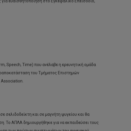
 για ευαισθητοποίηση στο Εγκεφαλικό Επεισόδιο,
m, Speech, Time) που ανέλαβε η ερευνητική ομάδα
υροαποκατάσταση του Τμήματος Επιστημών
Association.
 σελιδοδείκτη και σε μαγνήτη ψυγείου και θα
η. Το ΑΠΛΑ δημιουργήθηκε για να εκπαιδεύσει τους
ώριση των πρώτων συμπτωμάτων του αγγειακού