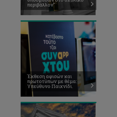
θέμα:
περιβάλλον"
Υπεύθυνο
Παιχνίδι.
Εκδήλωση
για
Υδρογονάθρακες
Έκθεση αφισών και
και
πρωτοτύπων με θέμα:
Θέματα
Υπεύθυνο Παιχνίδι.
Δημόσιας
Υγείας