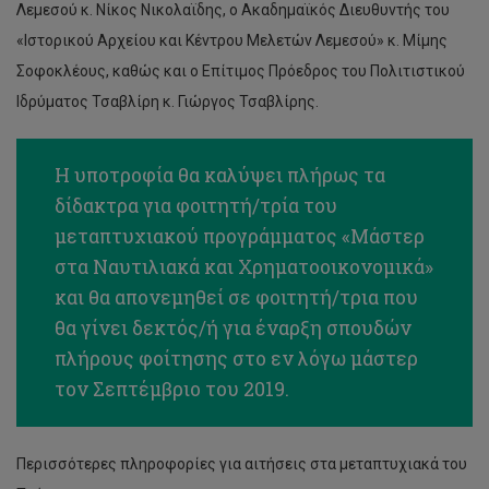
Λεμεσού κ. Νίκος Νικολαϊδης, ο Ακαδημαϊκός Διευθυντής του
«Ιστορικού Αρχείου και Κέντρου Μελετών Λεμεσού» κ. Μίμης
Σοφοκλέους, καθώς και ο Επίτιμος Πρόεδρος του Πολιτιστικού
Ιδρύματος Τσαβλίρη κ. Γιώργος Τσαβλίρης.
Η υποτροφία θα καλύψει πλήρως τα
δίδακτρα για φοιτητή/τρία του
μεταπτυχιακού προγράμματος «Μάστερ
στα Ναυτιλιακά και Χρηματοοικονομικά»
και θα απονεμηθεί σε φοιτητή/τρια που
θα γίνει δεκτός/ή για έναρξη σπουδών
πλήρους φοίτησης στο εν λόγω μάστερ
τον Σεπτέμβριο του 2019.
Επιστημονική
Περισσότερες πληροφορίες για αιτήσεις στα μεταπτυχιακά του
Ημερίδα