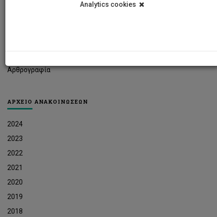
Analytics cookies
Φοιτητικά Νέα
Ερευνητικά Νέα
Ευκαιρίες Εργοδότησης
Δελτία Τύπου
Αρθρογραφία
ΑΡΧΕΙΟ ΑΝΑΚΟΙΝΩΣΕΩΝ
2024
2023
2022
2021
2020
2019
2018