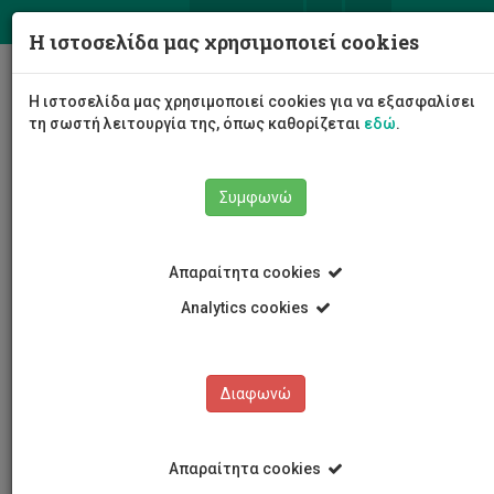
ΕΛ
EN
Η ιστοσελίδα μας χρησιμοποιεί cookies
Togg
Η ιστοσελίδα μας χρησιμοποιεί cookies για να εξασφαλίσει
navig
τη σωστή λειτουργία της, όπως καθορίζεται
εδώ
.
Συμφωνώ
Νέα και Ανακοινώσεις
Άρθρο
Απαραίτητα cookies
Analytics cookies
Διαφωνώ
ΚΑΤΗΓΟΡΙΕΣ
Νέα και Ανακοινώσεις
Απαραίτητα cookies
Συνέδρια