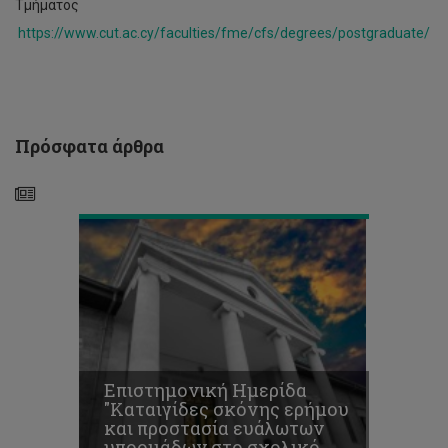
"Καταιγίδες
Τμήματος
σκόνης
https://www.cut.ac.cy/faculties/fme/cfs/degrees/postgraduate/
ερήμου
και
προστασία
ευάλωτων
υποομάδων
στο
Πρόσφατα άρθρα
σχολικό
περιβάλλον"
Έκθεση
αφισών
Επιστημονική Ημερίδα
και
"Καταιγίδες σκόνης ερήμου
πρωτοτύπων
και προστασία ευάλωτων
με
υποομάδων στο σχολικό