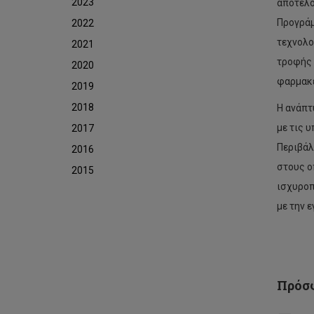
2023
αποτελο
Προγράμ
2022
τεχνολο
2021
τροφής 
2020
φαρμακε
2019
2018
Η ανάπτ
με τις 
2017
Περιβάλ
2016
‘Πρ
στους ο
φω
2015
για
ισχυροπ
έργ
με την ε
μετ
ΤΕ
ΙΤ
Aγί
Πε
και
Πρόσφ
Δή
Λε