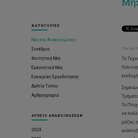
Μηχ
ΚΑΤΗΓΟΡΙΕΣ
Νέα και Ανακοινώσεις
Συνέδρια
Thu Apr 0
Φοιτητικά Νέα
Το Τεχν
Πολιτισ
Ερευνητικά Νέα
εισδοχή
Ευκαιρίες Εργοδότησης
Δελτία Τύπου
Σημειών
Αρθρογραφία
Τμήματο
Το Πτυχ
σε πολλ
ΑΡΧΕΙΟ ΑΝΑΚΟΙΝΩΣΕΩΝ
μάζας, 
2024
ανάπτυξ