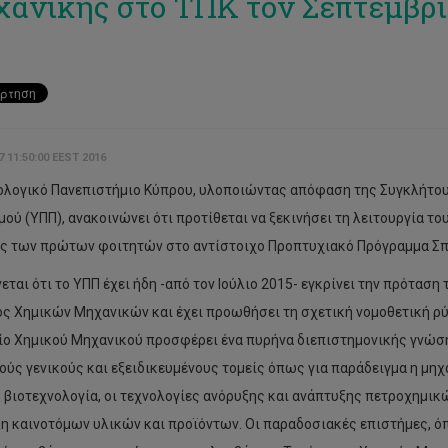
ανικής στο ΤΠΚ τον Σεπτέμβρι
7 11:50:00 EEST 2016
ολογικό Πανεπιστήμιο Κύπρου, υλοποιώντας απόφαση της Συγκλήτου κ
μού (ΥΠΠ), ανακοινώνει ότι προτίθεται να ξεκινήσει τη λειτουργία 
ς των πρώτων φοιτητών στο αντίστοιχο Προπτυχιακό Πρόγραμμα Σπ
εται ότι το ΥΠΠ έχει ήδη -από τον Ιούλιο 2015- εγκρίνει την πρότασ
ς Χημικών Μηχανικών και έχει προωθήσει τη σχετική νομοθετική ρύ
ίο Χημικού Μηχανικού προσφέρει ένα πυρήνα διεπιστημονικής γνώση
ούς γενικούς και εξειδικευμένους τομείς όπως για παράδειγμα η μη
η βιοτεχνολογία, οι τεχνολογίες ανόρυξης και ανάπτυξης πετροχημικ
η καινοτόμων υλικών και προϊόντων. Οι παραδοσιακές επιστήμες, όπω