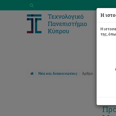
Η ιστο
Η ιστοσε
της, όπ
Νέα και Ανακοινώσεις
Άρθρο
Ίδρ
Προ