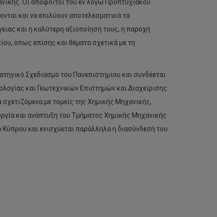
νικής. Οι απόφοιτοι του εν λόγω Προπτυχιακού
νται και να επιλύουν αποτελεσματικά τα
ειας και η καλύτερη αξιοποίησή τους, η παροχή
ίου, όπως επίσης και θέματα σχετικά με τη
ατηγικό Σχεδιασμό του Πανεπιστημίου και συνδέεται
ολογίας και Γεωτεχνικών Επιστημών και Διαχείρισης
 σχετιζόμενα με τομείς της Χημικής Μηχανικής,
υργία και ανάπτυξη του Τμήματος Χημικής Μηχανικής
Εδώ
φοιτούμε.
 Κύπρου και ενισχύεται παράλληλα η διασύνδεσή του
Στο
Τεχνολογικό
Πανεπιστήμιο
Κύπρου,
το
Πανεπιστήμιο
της
καρδιάς
μας!