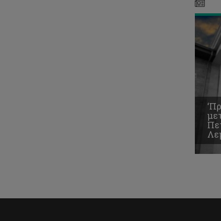
‘Πρ
με
Πε
Λε