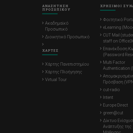
ΑΝΑΖΗΤΗΣΗ
ΧΡΗΣΙΜΟΙ ΣΥΝ
ΠΡΟΣΩΠΙΚΟΥ
Φοιτητικό Porta
Ακαδημαϊκό
eLearning (Moo
Προσωπικό
CUT Mail (stude
Διοικητικό Προσωπικό
staff on Office3
Επανέκδοση Κ
ΧΑΡΤΕΣ
(Password Rese
Multi Factor
Χάρτης Πανεπιστημίου
Authentication 
Χάρτης Πλοήγησης
Απομακρυσμέν
Virtual Tour
Πρόσβαση (VPN
cut-radio
Intent
Europe Direct
green@cut
Δίκτυο Ενίσχυσ
Ανάπτυξης της
Μάθησης