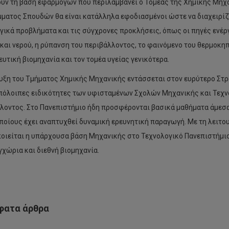
ύν τη βάση εφαρμογών που περιλαμβάνει ο Τομέας της Χημικής Μηχα
ματος Σπουδών θα είναι κατάλληλα εφοδιασμένοι ώστε να διαχειρίζο
γικά προβλήματα και τις σύγχρονες προκλήσεις, όπως οι πηγές ενέργ
και νερού, η ρύπανση του περιβάλλοντος, το φαινόμενο του θερμοκηπ
υτική βιομηχανία και τον τομέα υγείας γενικότερα.
υξη του Τμήματος Χημικής Μηχανικής εντάσσεται στον ευρύτερο Στρ
Τρία
υπόλοιπες ειδικότητες των υφισταμένων Σχολών Μηχανικής και Τεχν
Βραβεία
στα
λοντος. Στο Πανεπιστήμιο ήδη προσφέρονται βασικά μαθήματα άμεσα
άσινο’
Environmental
ποίους έχει αναπτυχθεί δυναμική ερευνητική παραγωγή. Με τη λειτο
ς
Awards
και
οιείται η υπάρχουσα βάση Μηχανικής στο Τεχνολογικό Πανεπιστήμιο
ο
HR
γχώρια και διεθνή βιομηχανία.
αξύ
Awards
ΠΑΚ,
2016
ΜΟ
για
ας
το
τρούπολης
Τεχνολογικό
Οι
ατα άρθρα
μου
διακρίσεις
μεσού
συνεχίζονται