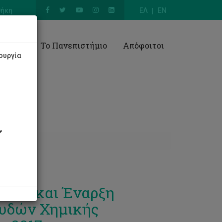
θήκη
ΕΛ
EN
Έρευνα
Το Πανεπιστήμιο
Απόφοιτοι
ουργία
κών και Έναρξη
υδών Χημικής