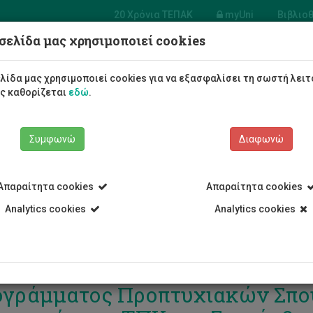
20 Χρόνια ΤΕΠΑΚ
myUni
Βιβλιο
σελίδα μας χρησιμοποιεί cookies
Φοιτητές/τριες
Σπουδές
λίδα μας χρησιμοποιεί cookies για να εξασφαλίσει τη σωστή λειτ
ως καθορίζεται
εδώ
.
Συμφωνώ
Διαφωνώ
Απαραίτητα cookies
Απαραίτητα cookies
Analytics cookies
Analytics cookies
υση Τμήματος Χημικών Μηχανι
γράμματος Προπτυχιακών Σπο