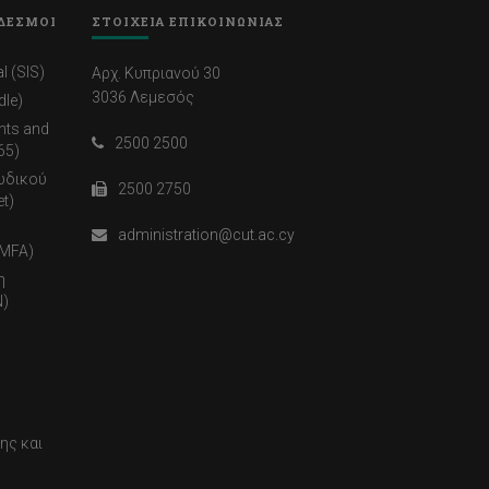
ΔΕΣΜΟΙ
ΣΤΟΙΧΕΙΑ ΕΠΙΚΟΙΝΩΝΙΑΣ
l (SIS)
Αρχ. Κυπριανού 30
3036 Λεμεσός
dle)
nts and
2500 2500
65)
ωδικού
2500 2750
t)
administration@cut.ac.cy
(MFA)
η
)
ης και