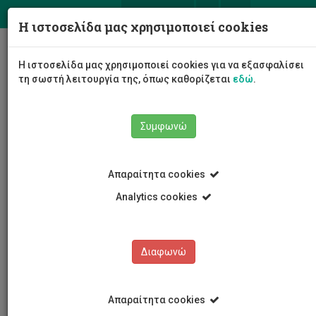
ΕΛ
EN
Η ιστοσελίδα μας χρησιμοποιεί cookies
Togg
Η ιστοσελίδα μας χρησιμοποιεί cookies για να εξασφαλίσει
navig
τη σωστή λειτουργία της, όπως καθορίζεται
εδώ
.
Σχολές
Σχολή Μηχανικής και Τεχνολογίας
Συμφωνώ
Τμήμα Ηλεκτρολόγων Μηχανικών και Μηχανικών
Ηλεκτρονικών Υπολογιστών και Πληροφορικής
Προσωπικό Τμήματος
Ακαδημαϊκό Προσωπικό
Απαραίτητα cookies
Σώτος Βοσκαρίδης
Analytics cookies
Σώτος Βοσκαρίδης
Διαφωνώ
Απαραίτητα cookies