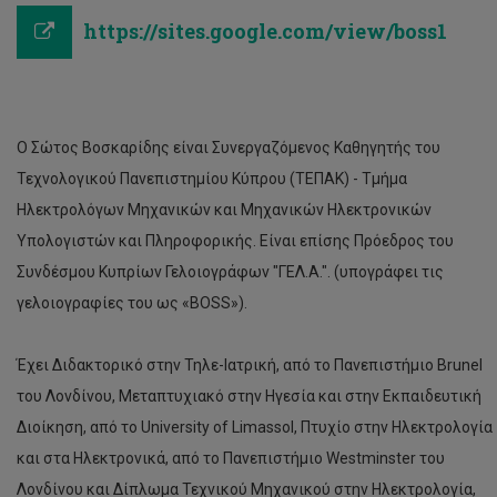
https://sites.google.com/view/boss1
Ο Σώτος Βοσκαρίδης είναι Συνεργαζόμενος Καθηγητής του
Τεχνολογικού Πανεπιστημίου Κύπρου (ΤΕΠΑΚ) - Τμήμα
Ηλεκτρολόγων Μηχανικών και Μηχανικών Ηλεκτρονικών
Υπολογιστών και Πληροφορικής. Είναι επίσης Πρόεδρος του
Συνδέσμου Κυπρίων Γελοιογράφων "ΓΕΛ.Α.". (υπογράφει τις
γελοιογραφίες του ως «BOSS»).
Έχει Διδακτορικό στην Τηλε-Ιατρική, από το Πανεπιστήμιο Brunel
του Λονδίνου, Μεταπτυχιακό στην Ηγεσία και στην Εκπαιδευτική
Διοίκηση, από το University of Limassol, Πτυχίο στην Ηλεκτρολογία
και στα Ηλεκτρονικά, από το Πανεπιστήμιο Westminster του
Λονδίνου και Δίπλωμα Τεχνικού Μηχανικού στην Ηλεκτρολογία,