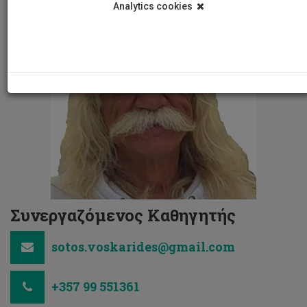
Analytics cookies
Συνεργαζόμενος Καθηγητής
sotos.voskarides@gmail.com
+357 99 551361