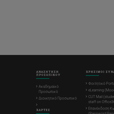
ΑΝΑΖΗΤΗΣΗ
ΧΡΗΣΙΜΟΙ ΣΥΝ
ΠΡΟΣΩΠΙΚΟΥ
Φοιτητικό Porta
Ακαδημαϊκό
eLearning (Moo
Προσωπικό
CUT Mail (stude
Διοικητικό Προσωπικό
staff on Office3
Επανέκδοση Κ
ΧΑΡΤΕΣ
(Password Rese