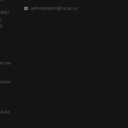
administration@cut.ac.cy
(MFA)
η
)
ης και
τασίας
ελίδα