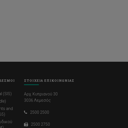
ΔΕΣΜΟΙ
ΣΤΟΙΧΕΙΑ ΕΠΙΚΟΙΝΩΝΙΑΣ
l (SIS)
Αρχ. Κυπριανού 30
3036 Λεμεσός
dle)
nts and
2500 2500
65)
ωδικού
2500 2750
t)