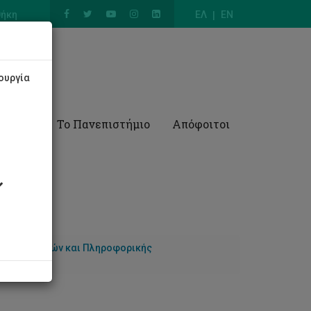
θήκη
ΕΛ
EN
ουργία
Έρευνα
Το Πανεπιστήμιο
Απόφοιτοι
 Υπολογιστών και Πληροφορικής