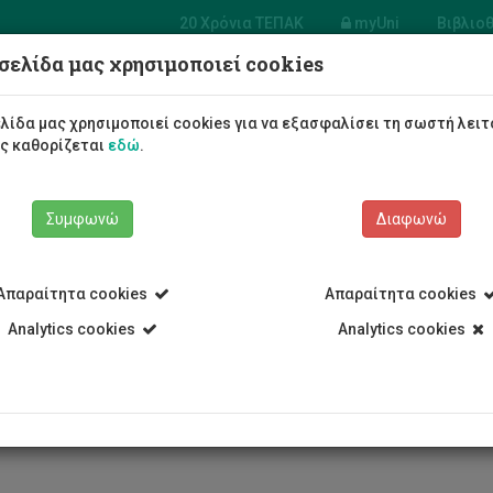
20 Χρόνια ΤΕΠΑΚ
myUni
Βιβλιο
σελίδα μας χρησιμοποιεί cookies
α Ηλεκτρολόγων Μηχανικών
ηχανικών Ηλεκτρονικών
λίδα μας χρησιμοποιεί cookies για να εξασφαλίσει τη σωστή λειτ
γιστών και Πληροφορικής
ως καθορίζεται
εδώ
.
Φοιτητές/τριες
Σπουδές
Συμφωνώ
Διαφωνώ
Απαραίτητα cookies
Απαραίτητα cookies
Analytics cookies
Analytics cookies
Τμήμα Ηλεκτρολόγων Μηχανικών και Μηχανικών Ηλεκτρονικών
ικό
Πέτρος Αριστείδου