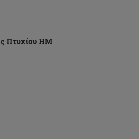
ής Πτυχίου ΗΜ