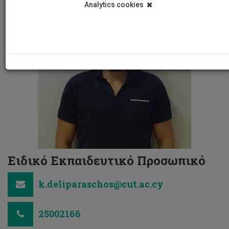
Analytics cookies
Ειδικό Eκπαιδευτικό Προσωπικό
k.deliparaschos@cut.ac.cy
25002166