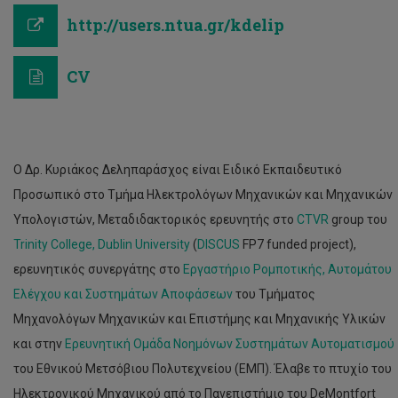
http://users.ntua.gr/kdelip
CV
Ο Δρ. Κυριάκος Δεληπαράσχος είναι Ειδικό Εκπαιδευτικό
Προσωπικό στο Τμήμα Ηλεκτρολόγων Μηχανικών και Μηχανικών
Υπολογιστών, Μεταδιδακτορικός ερευνητής στο
CTVR
group του
Trinity College, Dublin University
(
DISCUS
FP7 funded project),
ερευνητικός συνεργάτης στο
Εργαστήριο Ρομποτικής, Αυτομάτου
Ελέγχου και Συστημάτων Αποφάσεων
του Τμήματος
Μηχανολόγων Μηχανικών και Επιστήμης και Μηχανικής Υλικών
και στην
Ερευνητική Ομάδα Νοημόνων Συστημάτων Αυτοματισμού
του Εθνικού Μετσόβιου Πολυτεχνείου (ΕΜΠ). Έλαβε το πτυχίο του
Ηλεκτρονικού Μηχανικού από το Πανεπιστήμιο του DeMontfort