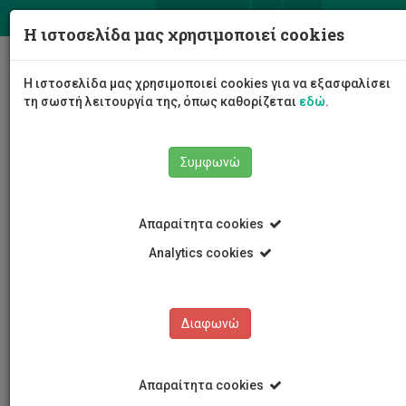
ΕΛ
EN
Η ιστοσελίδα μας χρησιμοποιεί cookies
Togg
Η ιστοσελίδα μας χρησιμοποιεί cookies για να εξασφαλίσει
navig
τη σωστή λειτουργία της, όπως καθορίζεται
εδώ
.
Σχολές
Σχολή Μηχανικής και Τεχνολογίας
Συμφωνώ
Τμήμα Ηλεκτρολόγων Μηχανικών και Μηχανικών
Ηλεκτρονικών Υπολογιστών και Πληροφορικής
Προσωπικό Τμήματος
Ακαδημαϊκό Προσωπικό
Απαραίτητα cookies
Κυριάκος Δεληπαράσχος
Analytics cookies
Κυριάκος Δεληπαράσχος
Διαφωνώ
Απαραίτητα cookies