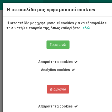
ΕΛ
EN
Η ιστοσελίδα μας χρησιμοποιεί cookies
Togg
Η ιστοσελίδα μας χρησιμοποιεί cookies για να εξασφαλίσει
navig
τη σωστή λειτουργία της, όπως καθορίζεται
εδώ
.
Σχολές
Σχολή Μηχανικής και Τεχνολογίας
Συμφωνώ
Τμήμα Πολιτικών Μηχανικών και Μηχανικών
Γεωπληροφορικής
Προσωπικό
Μαριάννα Χατζηχριστοδούλου
Απαραίτητα cookies
Analytics cookies
Μαριάννα
Διαφωνώ
Χατζηχριστοδούλου
Απαραίτητα cookies