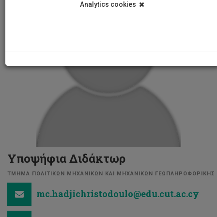
Analytics cookies
Υποψήφια Διδάκτωρ
ΤΜΗΜΑ ΠΟΛΙΤΙΚΩΝ ΜΗΧΑΝΙΚΩΝ ΚΑΙ ΜΗΧΑΝΙΚΩΝ ΓΕΩΠΛΗΡΟΦΟΡΙΚΗΣ
mc.hadjichristodoulo@edu.cut.ac.cy