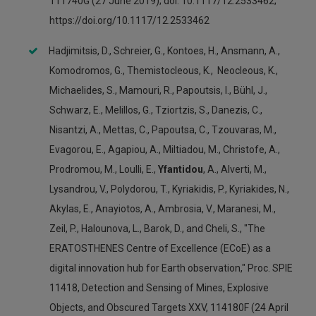
111740G (27 June 2019); doi: 10.1117/12.2533462;
https://doi.org/10.1117/12.2533462
Hadjimitsis, D., Schreier, G., Kontoes, H., Ansmann, A.,
Komodromos, G., Themistocleous, K., Neocleous, K.,
Michaelides, S., Mamouri, R., Papoutsis, I., Bühl, J.,
Schwarz, E., Melillos, G., Tziortzis, S., Danezis, C.,
Nisantzi, A., Mettas, C., Papoutsa, C., Tzouvaras, M.,
Evagorou, E., Agapiou, A., Miltiadou, M., Christofe, A.,
Prodromou, M., Loulli, E.,
Yfantidou
, A., Alverti, M.,
Lysandrou, V., Polydorou, T., Kyriakidis, P., Kyriakides, N.,
Akylas, E., Anayiotos, A., Ambrosia, V., Maranesi, M.,
Zeil, P., Halounova, L., Barok, D., and Cheli, S., "The
ERATOSTHENES Centre of Excellence (ECoE) as a
digital innovation hub for Earth observation," Proc. SPIE
11418, Detection and Sensing of Mines, Explosive
Objects, and Obscured Targets XXV, 114180F (24 April