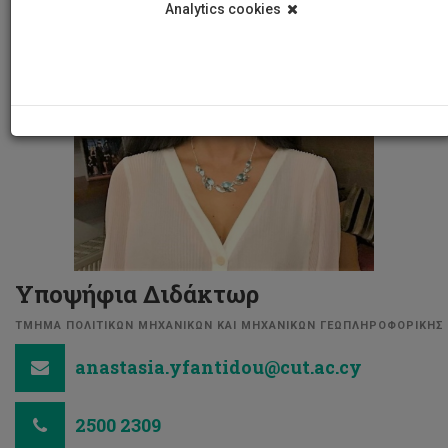
Analytics cookies
Υποψήφια Διδάκτωρ
ΤΜΗΜΑ ΠΟΛΙΤΙΚΩΝ ΜΗΧΑΝΙΚΩΝ ΚΑΙ ΜΗΧΑΝΙΚΩΝ ΓΕΩΠΛΗΡΟΦΟΡΙΚΗΣ
anastasia.yfantidou@cut.ac.cy
2500 2309