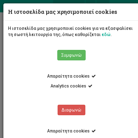
ΕΛ
EN
Η ιστοσελίδα μας χρησιμοποιεί cookies
Togg
Η ιστοσελίδα μας χρησιμοποιεί cookies για να εξασφαλίσει
navig
τη σωστή λειτουργία της, όπως καθορίζεται
εδώ
.
Σχολές
Σχολή Μηχανικής και Τεχνολογίας
Συμφωνώ
Τμήμα Πολιτικών Μηχανικών και Μηχανικών
Γεωπληροφορικής
Προσωπικό
Αναστασία Υφαντίδου
Απαραίτητα cookies
Analytics cookies
Αναστασία Υφαντίδου
Διαφωνώ
Απαραίτητα cookies