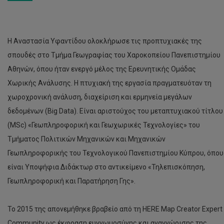
Η Αναστασία Υφαντίδου ολοκλήρωσε τις προπτυχιακές της
σπουδές στο Τμήμα Γεωγραφίας του Χαροκοπείου Πανεπιστημίου
Αθηνών, όπου ήταν ενεργό μέλος της Ερευνητικής Ομάδας
Χωρικής Ανάλυσης. Η πτυχιακή της εργασία πραγματευόταν τη
χωροχρονική ανάλυση, διαχείριση και ερμηνεία μεγάλων
δεδομένων (Big Data). Είναι αριστούχος του μεταπτυχιακού τίτλου
(MSc) «Γεωπληροφορική και Γεωχωρικές Τεχνολογίες» του
Τμήματος Πολιτικών Μηχανικών και Μηχανικών
Γεωπληροφορικής του Τεχνολογικού Πανεπιστημίου Κύπρου, όπου
είναι Υποψήφια Διδάκτωρ στο αντικείμενο «Τηλεπισκόπηση,
Γεωπληροφορική και Παρατήρηση Γης».
Το 2015 της απονεμήθηκε βραβείο από τη HERE Map Creator Expert
Community ως έκφραση ευγνωμοσύνης και αναγνώρισης της