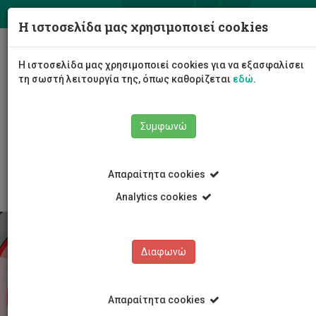
ΕΛ
EN
Η ιστοσελίδα μας χρησιμοποιεί cookies
Togg
Η ιστοσελίδα μας χρησιμοποιεί cookies για να εξασφαλίσει
navig
τη σωστή λειτουργία της, όπως καθορίζεται
εδώ
.
Συμφωνώ
cut-radio
Αρχές
Απαραίτητα cookies
Analytics cookies
Διαφωνώ
Απαραίτητα cookies