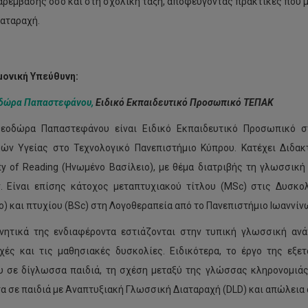
αρέμβασης όσο και στη σχολική τάξη, αποφεύγοντας πρακτικές που 
ιαταραχή.
ονική Υπεύθυνη:
δώρα Παπαστεφάνου,
Ειδικό Εκπαιδευτικό Προσωπικό ΤΕΠΑΚ
Θεοδώρα Παπαστεφάνου είναι Ειδικό Εκπαιδευτικό Προσωπικό 
ών Υγείας στο Τεχνολογικό Πανεπιστήμιο Κύπρου. Κατέχει Διδα
ity of Reading (Ηνωμένο Βασίλειο), με θέμα διατριβής τη γλωσσι
. Είναι επίσης κάτοχος μεταπτυχιακού τίτλου (MSc) στις Δυσκολί
ο) και πτυχίου (BSc) στη Λογοθεραπεία από το Πανεπιστήμιο Ιωαννίν
νητικά της ενδιαφέροντα εστιάζονται στην τυπική γλωσσική αν
χές και τις μαθησιακές δυσκολίες. Ειδικότερα, το έργο της εξε
υ σε δίγλωσσα παιδιά, τη σχέση μεταξύ της γλώσσας κληρονομιά
α σε παιδιά με Αναπτυξιακή Γλωσσική Διαταραχή (DLD) και απώλεια 