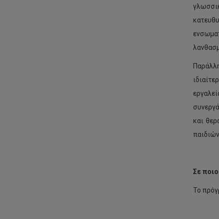
γλωσσικ
κατευθ
ενσωματ
λανθασμ
Παράλλη
ιδιαίτε
εργαλε
συνεργά
και θερ
παιδιών
Σε ποιο
Το πρόγ