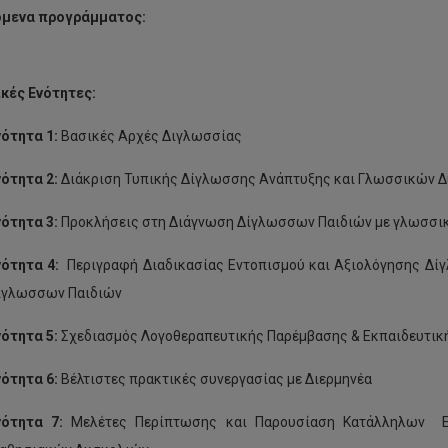
όμενα προγράμματος:
κές Ενότητες:
νότητα 1:
Βασικές Αρχές Διγλωσσίας
νότητα 2:
Διάκριση Τυπικής Δίγλωσσης Ανάπτυξης και Γλωσσικών
νότητα 3:
Προκλήσεις στη Διάγνωση Δίγλωσσων Παιδιών με γλωσσικ
νότητα 4:
Περιγραφή Διαδικασίας Εντοπισμού και Αξιολόγησης Δί
ίγλωσσων Παιδιών
νότητα 5:
Σχεδιασμός Λογοθεραπευτικής Παρέμβασης & Εκπαιδευτική
νότητα 6:
Βέλτιστες πρακτικές συνεργασίας με Διερμηνέα
νότητα 7:
Μελέτες Περίπτωσης και Παρουσίαση Κατάλληλων Ε