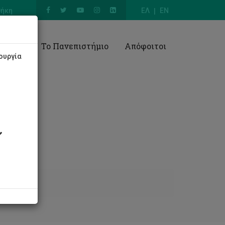
θήκη
ΕΛ
EN
Έρευνα
Το Πανεπιστήμιο
Απόφοιτοι
ουργία
Πράξη