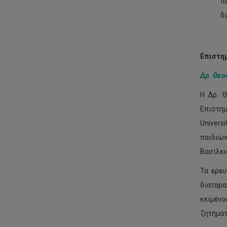
π
δ
Επιστημ
Δρ. Θεο
Η Δρ. 
Επιστημ
Univers
παιδιών
Βασίλει
Τα ερευ
διαταρα
κειμένο
ζητήματ