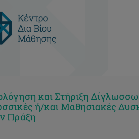
ολόγηση και Στήριξη Δίγλωσσω
σσικές ή/και Μαθησιακές Δυσκ
ν Πράξη