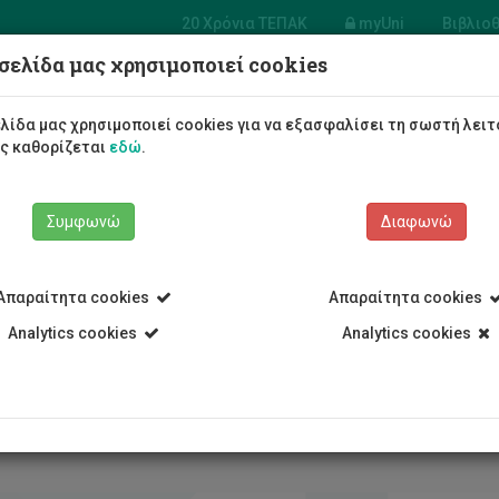
20 Χρόνια ΤΕΠΑΚ
myUni
Βιβλιο
σελίδα μας χρησιμοποιεί cookies
Φοιτητές/τριες
Σπουδές
λίδα μας χρησιμοποιεί cookies για να εξασφαλίσει τη σωστή λειτ
ως καθορίζεται
εδώ
.
Συμφωνώ
Διαφωνώ
Απαραίτητα cookies
Απαραίτητα cookies
Analytics cookies
Analytics cookies
 Προγράμματα
Τρέχοντα προγράμματα
με Γλωσσικές ή/και Μαθησιακές Δυσκολίες: Από τη Θεωρία στην 