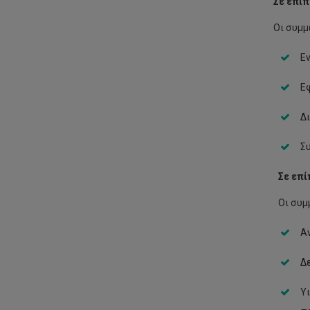
Σε επίπ
Οι συμμε
Ε
Ε
Δι
Συ
Σε επ
Οι συμ
Αν
Δε
Υι