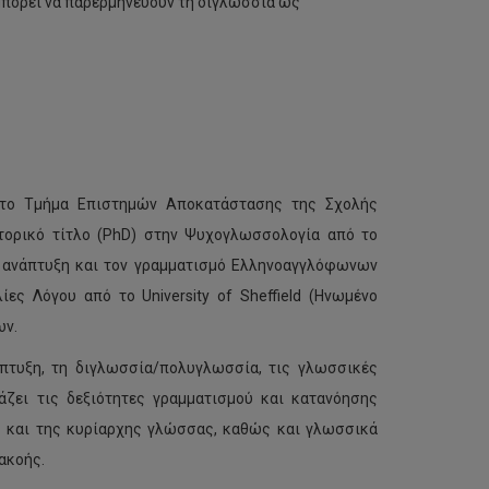
μπορεί να παρερμηνεύουν τη διγλωσσία ως
στο Τμήμα Επιστημών Αποκατάστασης της Σχολής
κτορικό τίτλο (PhD) στην Ψυχογλωσσολογία από το
κή ανάπτυξη και τον γραμματισμό Ελληνοαγγλόφωνων
ες Λόγου από το University of Sheffield (Ηνωμένο
ων.
άπτυξη, τη διγλωσσία/πολυγλωσσία, τις γλωσσικές
τάζει τις δεξιότητες γραμματισμού και κατανόησης
ς και της κυρίαρχης γλώσσας, καθώς και γλωσσικά
ακοής.