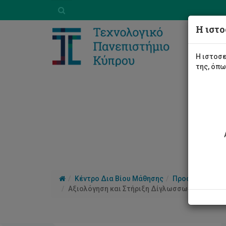
Η ιστο
Η ιστοσε
της, όπ
Κέντρο Δια Βίου Μάθησης
Προσφερόμενα
Αξιολόγηση και Στήριξη Δίγλωσσων Παιδιών 