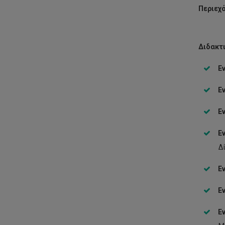
Περιεχ
Διδακτι
Ε
Ε
Ε
Ε
Δ
Ε
Ε
Ε