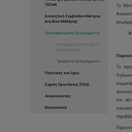
ΤΕΠΑΚ
Το Κέν
Αποκατ
Διοικητικό Συμβούλιο Κέντρου
Δια Βίου Μάθησης
επιμόρφ
Προσφερόμενα Προγράμματα
"Α
Προγράμματα που έχουν
ολοκληρωθεί
Παρουσ
Τρέχοντα προγράμματα
Το πρό
Πολιτικές και Όροι
διγλωσ
συμμετ
Συχνές Ερωτήσεις (FAQ)
φυσιολο
Ανακοινώσεις
και αξ
Επικοινωνία
οικογεν
περιβάλ
Παρουσι