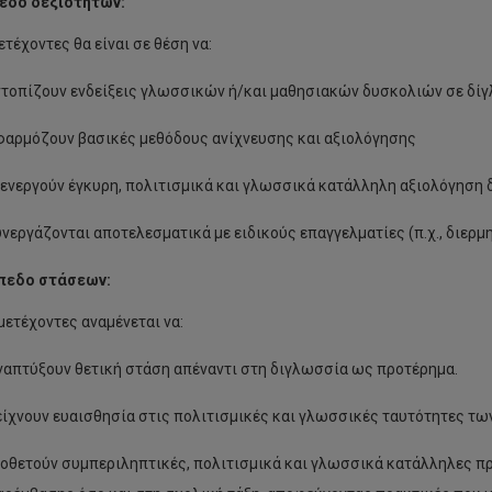
εδο δεξιοτήτων:
τέχοντες θα είναι σε θέση να:
ντοπίζουν ενδείξεις γλωσσικών ή/και μαθησιακών δυσκολιών σε δί
φαρμόζουν βασικές μεθόδους ανίχνευσης και αξιολόγησης
ενεργούν έγκυρη, πολιτισμικά και γλωσσικά κατάλληλη αξιολόγηση
νεργάζονται αποτελεσματικά με ειδικούς επαγγελματίες (π.χ., διερμ
ίπεδο στάσεων:
μετέχοντες αναμένεται να:
απτύξουν θετική στάση απέναντι στη διγλωσσία ως προτέρημα.
ίχνουν ευαισθησία στις πολιτισμικές και γλωσσικές ταυτότητες τω
οθετούν συμπεριληπτικές, πολιτισμικά και γλωσσικά κατάλληλες π