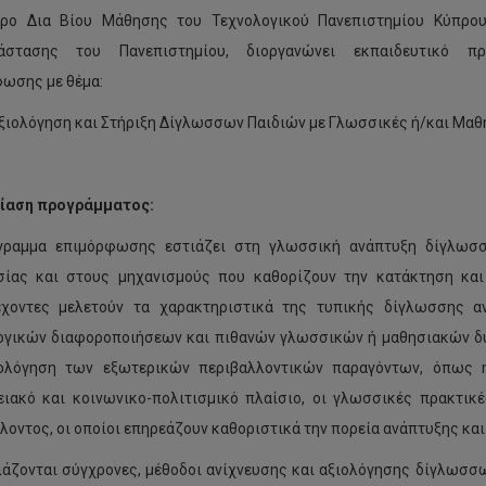
τρο Δια Βίου Μάθησης του Τεχνολογικού Πανεπιστημίου Κύπρο
άστασης του Πανεπιστημίου, διοργανώνει εκπαιδευτικό πρ
ωσης με θέμα:
ξιολόγηση και Στήριξη Δίγλωσσων Παιδιών με Γλωσσικές ή/και Μαθ
ίαση προγράμματος:
γραμμα επιμόρφωσης εστιάζει στη γλωσσική ανάπτυξη δίγλωσ
σίας και στους μηχανισμούς που καθορίζουν την κατάκτηση και
έχοντες μελετούν τα χαρακτηριστικά της τυπικής δίγλωσσης αν
γικών διαφοροποιήσεων και πιθανών γλωσσικών ή μαθησιακών δυσ
ιολόγηση των εξωτερικών περιβαλλοντικών παραγόντων, όπως 
ειακό και κοινωνικο-πολιτισμικό πλαίσιο, οι γλωσσικές πρακτικέ
λοντος, οι οποίοι επηρεάζουν καθοριστικά την πορεία ανάπτυξης και 
άζονται σύγχρονες, μέθοδοι ανίχνευσης και αξιολόγησης δίγλωσσω