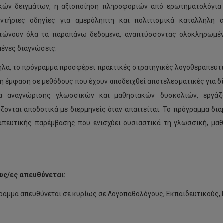
ών δειγμάτων, η αξιοποίηση πληροφοριών από ερωτηματολόγια γ
υντήριες οδηγίες για αμερόληπτη και πολιτισμικά κατάλληλη 
ώνουν όλα τα παραπάνω δεδομένα, αναπτύσσοντας ολοκληρωμένε
ένες διαγνώσεις.
λα, το πρόγραμμα προσφέρει πρακτικές στρατηγικές λογοθεραπευτι
ρη έμφαση σε μεθόδους που έχουν αποδειχθεί αποτελεσματικές για δ
ία αναγνώρισης γλωσσικών και μαθησιακών δυσκολιών, εργάζ
ζονται αποδοτικά με διερμηνείς όταν απαιτείται. Το πρόγραμμα δ
απευτικής παρέμβασης που ενισχύει ουσιαστικά τη γλωσσική, μ
.
υς/ες απευθύνεται:
ραμμα απευθύνεται σε κυρίως σε Λογοπαθολόγους, Εκπαιδευτικούς, 