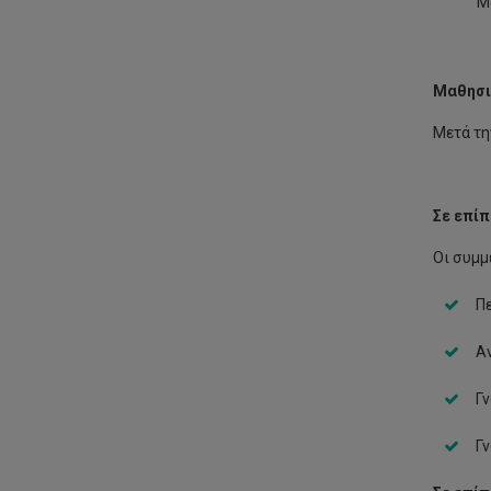
Μ
Μαθησι
Μετά τη
Σε επί
Οι συμμ
Πε
Αν
Γ
Γν