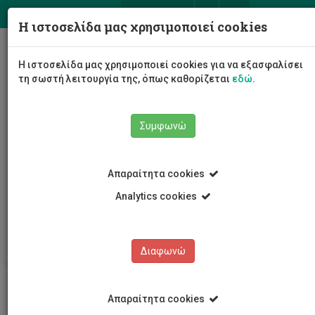
ΕΛ
EN
Η ιστοσελίδα μας χρησιμοποιεί cookies
Togg
Η ιστοσελίδα μας χρησιμοποιεί cookies για να εξασφαλίσει
navig
τη σωστή λειτουργία της, όπως καθορίζεται
εδώ
.
Συμφωνώ
Απαραίτητα cookies
Analytics cookies
Κέντρο Δια Βίου Μάθησης
Συχνές Ερωτήσεις (FAQ)
Διαφωνώ
Απαραίτητα cookies