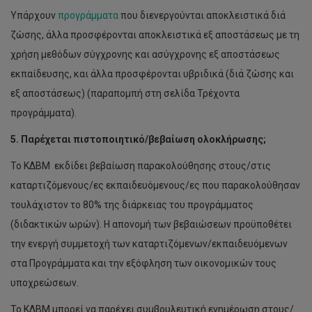
Υπάρχουν
προγράμματα
που διενεργούνται αποκλειστικά διά
ζώσης, άλλα προσφέρονται αποκλειστικά εξ αποστάσεως με τη
χρήση μεθόδων σύγχρονης και ασύγχρονης εξ αποστάσεως
εκπαίδευσης, και άλλα προσφέρονται υβριδικά (διά ζώσης και
εξ αποστάσεως) (παραπομπή στη σελίδα Τρέχοντα
προγράμματα).
5. Παρέχεται πιστοποιητικό/βεβαίωση ολοκλήρωσης;
Το ΚΔΒΜ εκδίδει βεβαίωση παρακολούθησης στους/στις
καταρτιζόμενους/ες εκπαιδευόμενους/ες που παρακολούθησαν
τουλάχιστον το 80% της διάρκειας του προγράμματος
(διδακτικών ωρών). Η απονομή των βεβαιώσεων προϋποθέτει
την ενεργή συμμετοχή των καταρτιζόμενων/εκπαιδευόμενων
στα Προγράμματα και την εξόφληση των οικονομικών τους
υποχρεώσεων.
Το ΚΔΒΜ μπορεί να παρέχει συμβουλευτική ενημέρωση στους/