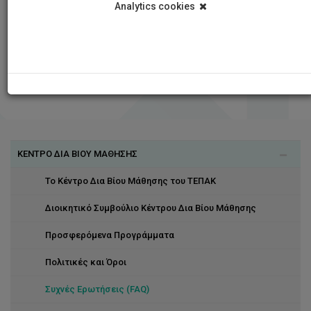
Analytics cookies
ΚΕΝΤΡΟ ΔΙΑ ΒΙΟΥ ΜΑΘΗΣΗΣ
Το Κέντρο Δια Βίου Μάθησης του ΤΕΠΑΚ
Διοικητικό Συμβούλιο Κέντρου Δια Βίου Μάθησης
Προσφερόμενα Προγράμματα
Πολιτικές και Όροι
Συχνές Ερωτήσεις (FAQ)