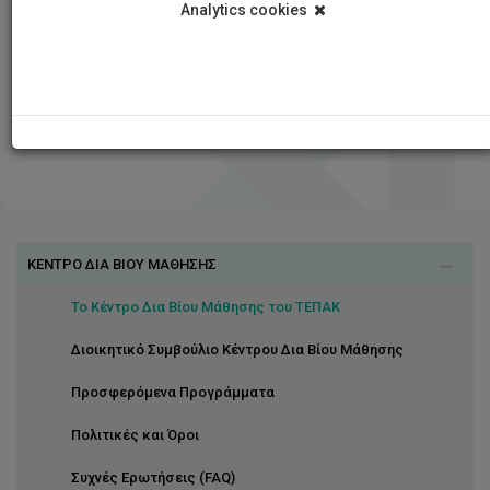
Analytics cookies
ΚΕΝΤΡΟ ΔΙΑ ΒΙΟΥ ΜΑΘΗΣΗΣ
Το Κέντρο Δια Βίου Μάθησης του ΤΕΠΑΚ
Διοικητικό Συμβούλιο Κέντρου Δια Βίου Μάθησης
Προσφερόμενα Προγράμματα
Πολιτικές και Όροι
Συχνές Ερωτήσεις (FAQ)