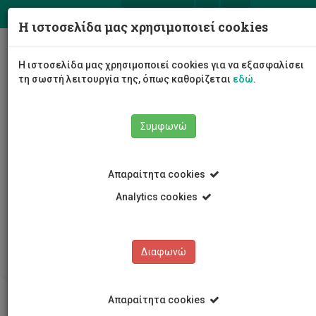
ΕΛ
EN
Η ιστοσελίδα μας χρησιμοποιεί cookies
Togg
Η ιστοσελίδα μας χρησιμοποιεί cookies για να εξασφαλίσει
navig
τη σωστή λειτουργία της, όπως καθορίζεται
εδώ
.
Συμφωνώ
Απαραίτητα cookies
Analytics cookies
Κέντρο Δια Βίου Μάθησης
Το Κέντρο Δια Βίου Μάθησης του ΤΕΠΑΚ
Διαφωνώ
Απαραίτητα cookies