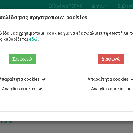
20 Χρόνια ΤΕΠΑΚ
myUni
Βιβλιο
σελίδα μας χρησιμοποιεί cookies
ίο Διευθυντή
ησης και
Φοιτητές/τριες
Σπουδές
λίδα μας χρησιμοποιεί cookies για να εξασφαλίσει τη σωστή λειτ
ομικών
ως καθορίζεται
εδώ
.
Συμφωνώ
Διαφωνώ
Απαραίτητα cookies
Απαραίτητα cookies
Διοίκησης και Οικονομικών
Προσωπικό
Παρασκευή Λαμπροπο
Analytics cookies
Analytics cookies
λου