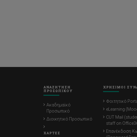
ΑΝΑΖΗΤΗΣΗ
ΧΡΗΣΙΜΟΙ ΣΥΝ
ΠΡΟΣΩΠΙΚΟΥ
Φοιτητικό Porta
Ακαδημαϊκό
eLearning (Moo
Προσωπικό
CUT Mail (stude
Διοικητικό Προσωπικό
staff on Office3
Επανέκδοση Κ
ΧΑΡΤΕΣ