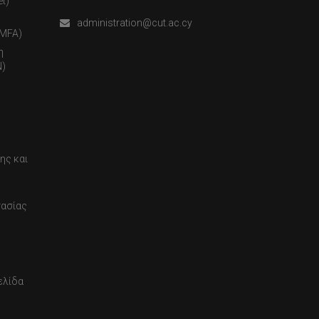
t)
administration@cut.ac.cy
(MFA)
η
)
ης και
τασίας
ελίδα