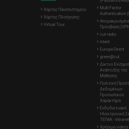
(Password Rese
Multi Factor
Χάρτης Πανεπιστημίου
Authentication 
Χάρτης Πλοήγησης
Απομακρυσμέν
Virtual Tour
Πρόσβαση (VPN
cut-radio
Intent
Europe Direct
green@cut
Δίκτυο Ενίσχυσ
Ανάπτυξης της
Μάθησης
Πολιτική Προσ
Δεδομένων
Προσωπικού
Χαρακτήρα
Ενδοδικτυακή
Ηλεκτρονική Σ
ΤΕΠΑΚ - Intranet
Χρήσιμα videos