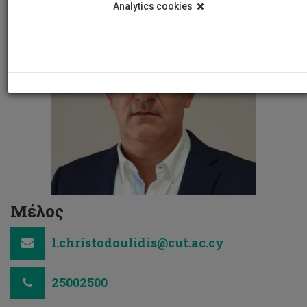
Analytics cookies
Μέλος
l.christodoulidis@cut.ac.cy
25002500