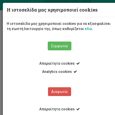
ΕΛ
EN
Η ιστοσελίδα μας χρησιμοποιεί cookies
Togg
Η ιστοσελίδα μας χρησιμοποιεί cookies για να εξασφαλίσει
navig
τη σωστή λειτουργία της, όπως καθορίζεται
εδώ
.
Συμφωνώ
Το Πανεπιστήμιο
Διοίκηση
Συμβούλιο
Απαραίτητα cookies
Σύνθεση Συμβουλίου
Λουκάς Χριστοδουλίδης
Analytics cookies
Λουκάς Χριστοδουλίδης
Διαφωνώ
Απαραίτητα cookies