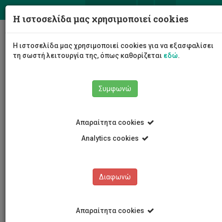
ΕΛ
EN
Η ιστοσελίδα μας χρησιμοποιεί cookies
Togg
Η ιστοσελίδα μας χρησιμοποιεί cookies για να εξασφαλίσει
navig
τη σωστή λειτουργία της, όπως καθορίζεται
εδώ
.
Συμφωνώ
Το Πανεπιστήμιο
Διοίκηση
Απαραίτητα cookies
Διοικητικές Υπηρεσίες
Υπηρεσία Σπουδών και Φοιτητικής Ευημερίας
Analytics cookies
Οι άνθρωποι μας
Γεωργία Φράγκου
Διαφωνώ
Γεωργία Φράγκου
Απαραίτητα cookies