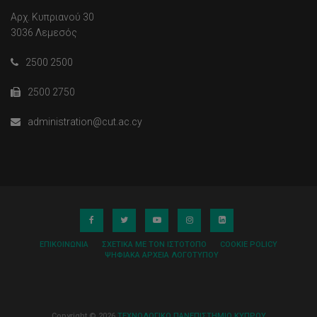
Αρχ. Κυπριανού 30
3036 Λεμεσός
2500 2500
2500 2750
administration@cut.ac.cy
ΕΠΙΚΟΙΝΩΝΊΑ
ΣΧΕΤΙΚΆ ΜΕ ΤΟΝ ΙΣΤΌΤΟΠΟ
COOKIE POLICY
ΨΗΦΙΑΚΆ ΑΡΧΕΊΑ ΛΟΓΌΤΥΠΟΥ
Copyright © 2026
ΤΕΧΝΟΛΟΓΙΚΟ ΠΑΝΕΠΙΣΤΗΜΙΟ ΚΥΠΡΟΥ