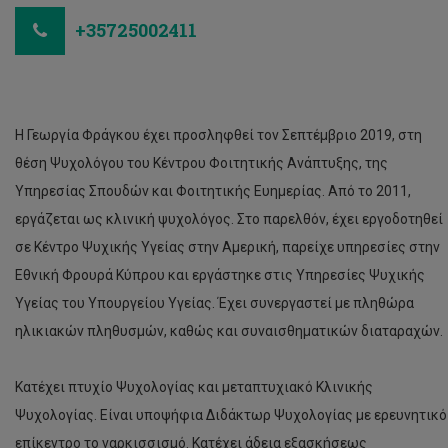
+35725002411
Η Γεωργία Φράγκου έχει προσληφθεί τον Σεπτέμβριο 2019, στη
θέση Ψυχολόγου του Κέντρου Φοιτητικής Ανάπτυξης, της
Υπηρεσίας Σπουδών και Φοιτητικής Ευημερίας. Από το 2011,
εργάζεται ως κλινική ψυχολόγος. Στο παρελθόν, έχει εργοδοτηθεί
σε Κέντρο Ψυχικής Υγείας στην Αμερική, παρείχε υπηρεσίες στην
Εθνική Φρουρά Κύπρου και εργάστηκε στις Υπηρεσίες Ψυχικής
Υγείας του Υπουργείου Υγείας. Έχει συνεργαστεί με πληθώρα
ηλικιακών πληθυσμών, καθώς και συναισθηματικών διαταραχών.
Κατέχει πτυχίο Ψυχολογίας και μεταπτυχιακό Κλινικής
Ψυχολογίας. Είναι υποψήφια Διδάκτωρ Ψυχολογίας με ερευνητικό
επίκεντρο το ναρκισσισμό. Κατέχει άδεια εξασκήσεως