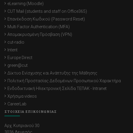
eLearning (Moodle)
CUT Mail (students and staff on Office365)
Επανέκδοση Κωδικού (Password Reset)
Multi Factor Authentication (MFA)
Απομακρυσμένη Πρόσβαση (VPN)
cut-radio
Intent
Europe Direct
green@cut
Δίκτυο Ενίσχυσης και Ανάπτυξης της Μάθησης
Πολιτική Προστασίας Δεδομένων Προσωπικού Χαρακτήρα
Ενδοδικτυακή Ηλεκτρονική Σελίδα ΤΕΠΑΚ - Intranet
Χρήσιμα videos
CareerLab
ΣΤΟΙΧΕΙΑ ΕΠΙΚΟΙΝΩΝΙΑΣ
Αρχ. Κυπριανού 30
3036 Λεμεσός