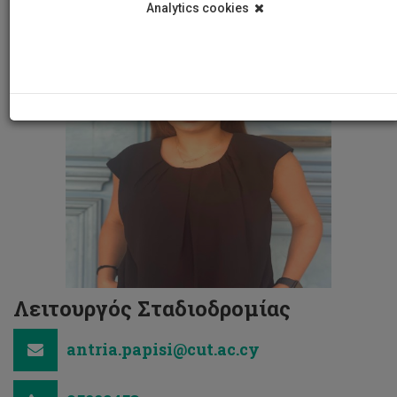
Analytics cookies
Λειτουργός Σταδιοδρομίας
antria.papisi@cut.ac.cy