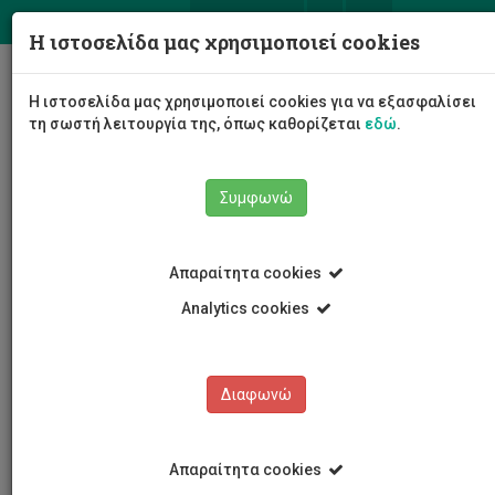
ΕΛ
EN
Η ιστοσελίδα μας χρησιμοποιεί cookies
Togg
Η ιστοσελίδα μας χρησιμοποιεί cookies για να εξασφαλίσει
navig
τη σωστή λειτουργία της, όπως καθορίζεται
εδώ
.
Συμφωνώ
Το Πανεπιστήμιο
Διοίκηση
Απαραίτητα cookies
Διοικητικές Υπηρεσίες
Υπηρεσία Σπουδών και Φοιτητικής Ευημερίας
Analytics cookies
Οι άνθρωποι μας
Άντρια Παπίση
Διαφωνώ
'Αντρια Παπίση
Απαραίτητα cookies