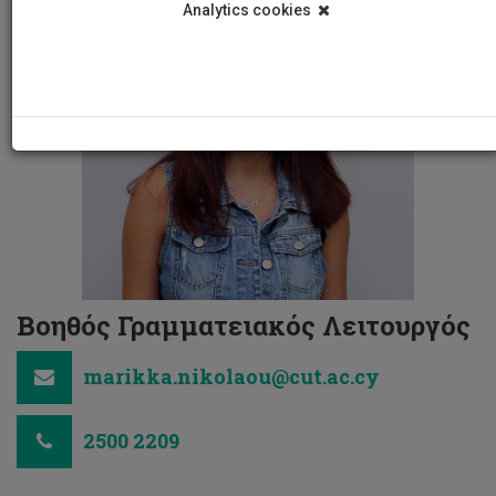
Analytics cookies
Βοηθός Γραμματειακός Λειτουργός
marikka.nikolaou@cut.ac.cy
2500 2209