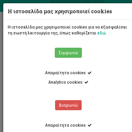
ΕΛ
EN
Η ιστοσελίδα μας χρησιμοποιεί cookies
Togg
Η ιστοσελίδα μας χρησιμοποιεί cookies για να εξασφαλίσει
navig
τη σωστή λειτουργία της, όπως καθορίζεται
εδώ
.
Το Πανεπιστήμιο
Διοίκηση
Συμφωνώ
Διοικητικές Υπηρεσίες
Υπηρεσία Διαχείρισης Περιουσίας
Προσωπικό
Μαρίκκα Νικολάου
Απαραίτητα cookies
Analytics cookies
Μαρίκκα Νικολάου
Διαφωνώ
Απαραίτητα cookies