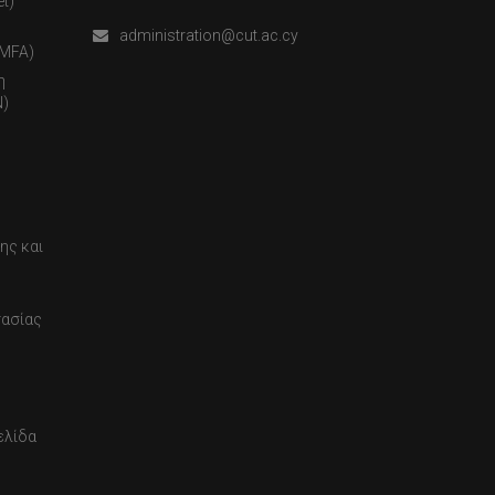
t)
administration@cut.ac.cy
(MFA)
η
)
ης και
τασίας
ελίδα