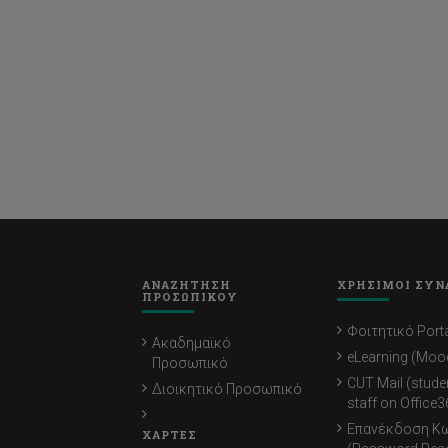
ΑΝΑΖΗΤΗΣΗ
ΧΡΗΣΙΜΟΙ ΣΥΝ
ΠΡΟΣΩΠΙΚΟΥ
Φοιτητικό Porta
Ακαδημαϊκό
eLearning (Moo
Προσωπικό
CUT Mail (stude
Διοικητικό Προσωπικό
staff on Office3
Επανέκδοση Κ
ΧΑΡΤΕΣ