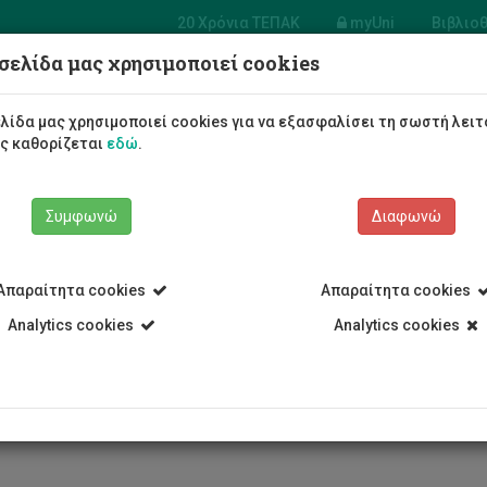
20 Χρόνια ΤΕΠΑΚ
myUni
Βιβλιο
σελίδα μας χρησιμοποιεί cookies
σία
ίρισης
Φοιτητές/τριες
Σπουδές
λίδα μας χρησιμοποιεί cookies για να εξασφαλίσει τη σωστή λειτ
υσίας
ως καθορίζεται
εδώ
.
Συμφωνώ
Διαφωνώ
Απαραίτητα cookies
Απαραίτητα cookies
 Υπηρεσίες
Υπηρεσία Διαχείρισης Περιουσίας
Προσωπικό
Χ
Analytics cookies
Analytics cookies