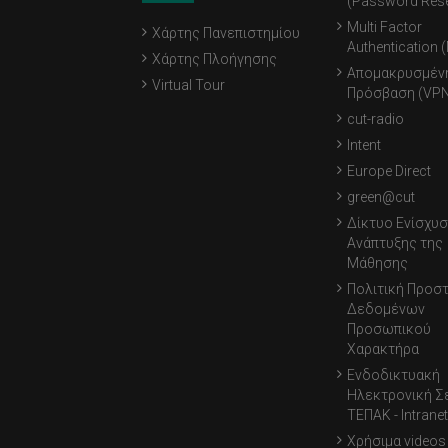
(Password Rese
Multi Factor
Χάρτης Πανεπιστημίου
Authentication 
Χάρτης Πλοήγησης
Απομακρυσμέν
Virtual Tour
Πρόσβαση (VPN
cut-radio
Intent
Europe Direct
green@cut
Δίκτυο Ενίσχυσ
Ανάπτυξης της
Μάθησης
Πολιτική Προσ
Δεδομένων
Προσωπικού
Χαρακτήρα
Ενδοδικτυακή
Ηλεκτρονική Σ
ΤΕΠΑΚ - Intranet
Χρήσιμα videos