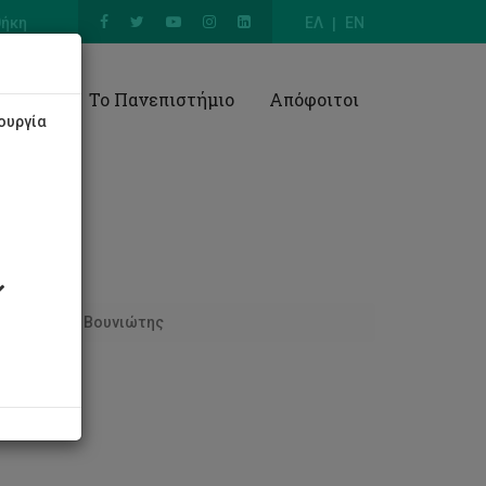
θήκη
ΕΛ
EN
Έρευνα
Το Πανεπιστήμιο
Απόφοιτοι
ουργία
αράλαμπος Βουνιώτης