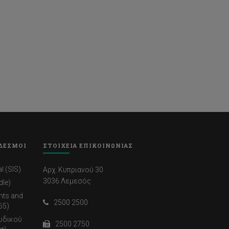
ΔΕΣΜΟΙ
ΣΤΟΙΧΕΙΑ ΕΠΙΚΟΙΝΩΝΙΑΣ
l (SIS)
Αρχ. Κυπριανού 30
3036 Λεμεσός
dle)
nts and
2500 2500
65)
ωδικού
2500 2750