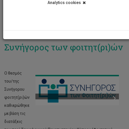
Analytics cookies
ΕΚΘΕΣΕΙΣ ΠΕΠΡΑΓΜΕΝΩΝ
ΕΘΝΙΚΑ ΚΕΙΜΕΝΑ
ΑΝΑΚΟΙΝΩΣΕΙΣ
ΔΙΕΘΝΗ ΚΕΙΜΕΝΑ
ΥΠΟΒΟΛΗ ΑΙΤΗΜΑΤΟΣ
ΘΕΣΜΙΚΕΣ ΑΠΟΦΑΣΕΙΣ
Συνήγορος των φοιτητ(ρι)ών
Ο θεσμός
του/της
Συνήγορου
φοιτητ(ρι)ών
καθιερώθηκε
με βάση τις
διατάξεις