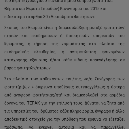
του περί Τεχνολογικού Πανεπιστημίου Κύπρου (Φοιτητικά
Θέματα και Θέματα Σπουδών) Κανονισμού του 2015 και
ειδικότερα το άρθρο 30 «Δικαιώματα Φοιτητών».
Σκοπός του θεσμού είναι η διαμεσολάβηση μεταξύ φοιτητών/
ητριών και ακαδημαϊκών ή διοικητικών υπηρεσιών του
Ιδρύματος, η τήρηση της νομιμότητας στο πλαίσιο της
ακαδημαϊκής ελευθερίας, η αντιμετώπιση φαινομένων
κατάχρησης εξουσίας ή/και κάθε είδους παρενόχλησης σε
βάρος φοιτητών/ητριών.
Στο πλαίσιο των καθηκόντων του/της, «ο/η Συνήγορος των
φοιτητ(ρι)ών » διερευνά υποθέσεις αυτεπαγγέλτως ή ύστερα
από αναφορά φοιτήτριας/ητή και διαμεσολαβεί στα αρμόδια
όργανα του ΤΕΠΑΚ για την επίλυσή τους. Δύναται να ζητά από
τις υπηρεσίες του Ιδρύματος κάθε πληροφορία, έγγραφο ή άλλο
αποδεικτικό στοιχείο για την υπόθεση που ερευνά, να εξετάζει
πρόσωπα, να ενεργεί αυτοψία και να παραγγέλλει