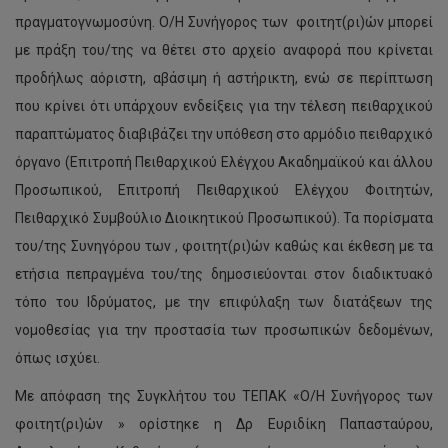
πραγματογνωμοσύνη. Ο/Η Συνήγορος των φοιτητ(ρι)ών μπορεί
με πράξη του/της να θέτει στο αρχείο αναφορά που κρίνεται
προδήλως αόριστη, αβάσιμη ή αστήρικτη, ενώ σε περίπτωση
που κρίνει ότι υπάρχουν ενδείξεις για την τέλεση πειθαρχικού
παραπτώματος διαβιβάζει την υπόθεση στο αρμόδιο πειθαρχικό
όργανο (Επιτροπή Πειθαρχικού Ελέγχου Ακαδημαϊκού και άλλου
Προσωπικού, Επιτροπή Πειθαρχικού Ελέγχου Φοιτητών,
Πειθαρχικό Συμβούλιο Διοικητικού Προσωπικού). Τα πορίσματα
του/της Συνηγόρου των , φοιτητ(ρι)ών καθώς και έκθεση με τα
ετήσια πεπραγμένα του/της δημοσιεύονται στον διαδικτυακό
τόπο του Ιδρύματος, με την επιφύλαξη των διατάξεων της
νομοθεσίας για την προστασία των προσωπικών δεδομένων,
όπως ισχύει.
Με απόφαση της Συγκλήτου του ΤΕΠΑΚ «Ο/Η Συνήγορος των
φοιτητ(ρι)ών » ορίστηκε η Δρ Ευριδίκη Παπασταύρου,