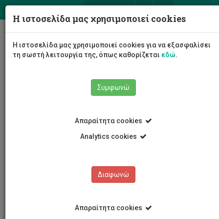
ΕΛ
EN
Η ιστοσελίδα μας χρησιμοποιεί cookies
Togg
Η ιστοσελίδα μας χρησιμοποιεί cookies για να εξασφαλίσει
navig
τη σωστή λειτουργία της, όπως καθορίζεται
εδώ
.
Συμφωνώ
ΣΥΝΗΓΟΡΟΣ των φοιτητ(ρι)ών
ΘΕΣΜΟΣ
Απαραίτητα cookies
Analytics cookies
ΘΕΣΜΟΣ
Διαφωνώ
ΕΞΕΤΑΣΗ ΠΕΡΙΠΤΩΣΕΩΝ
ΟΡΟΙ ΕΝΤΟΛΗΣ
Απαραίτητα cookies
ΚΑΝΟΝΙΣΜΟΙ/ΝΟΜΟΘΕΣΙΑ