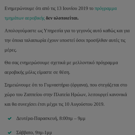
Ενημερώνουμε ότι από τις 13 Ιουνίου 2019 το
πρόγραμμα
τμημάτων αεροβικής
δεν υλοποιείται.
Απολογούμαστε ως Υπηρεσία για το γεγονός αυτό καθώς και για
την όποια ταλαιπωρία έχουν υποστεί όσοι προσήλθαν αυτές τις
μέρες.
Θα σας ενημερώσουμε σχετικά με μελλοντικό πρόγραμμα
αεροβικής μόλις είμαστε σε θέση.
Σημειώνουμε ότι το Γυμναστήριο (όργανα), που στεγάζεται στο
χώρο του Ζαππείου στην Πλατεία Ηρώων, λειτουργεί κανονικά
και θα συνεχίσει έτσι μέχρι τις 10 Αυγούστου 2019.
Δευτέρα-Παρασκευή, 8:00πμ – 9μμ
Κατανομή
οικονομικών
βοηθημάτων
Σάββατο, 9πμ-1μμ