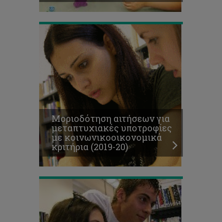
20)
Μοριοδότηση
αιτήσεων
για
οικονομικά
βοηθήματα
Μοριοδότηση αιτήσεων για
Σωματείου
μεταπτυχιακές υποτροφίες
Ευημερίας
με κοινωνικοοικονομικά
Φοιτητών
κριτήρια (2019-20)
(2019-
20)