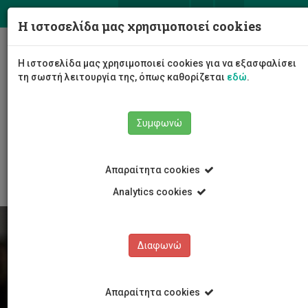
ΕΛ
EN
Η ιστοσελίδα μας χρησιμοποιεί cookies
Togg
Η ιστοσελίδα μας χρησιμοποιεί cookies για να εξασφαλίσει
navig
τη σωστή λειτουργία της, όπως καθορίζεται
εδώ
.
Συμφωνώ
Φοιτητές/τριες
Νέα & Εκδηλώσεις
Άρθρο
Απαραίτητα cookies
Analytics cookies
Διαφωνώ
Απαραίτητα cookies