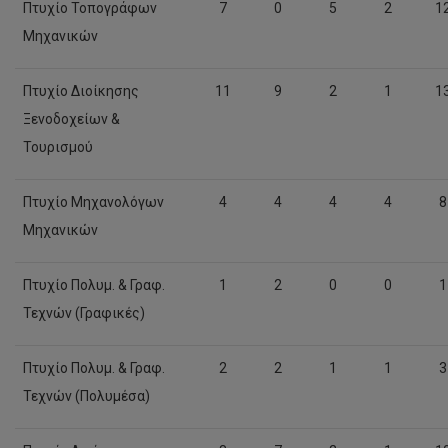
Πτυχίο Τοπογράφων
7
0
5
2
1
Μηχανικών
Πτυχίο Διοίκησης
11
9
2
1
1
Ξενοδοχείων &
Τουρισμού
Πτυχίο Μηχανολόγων
4
4
4
4
8
Μηχανικών
Πτυχίο Πολυμ. & Γραφ.
1
2
0
0
1
Τεχνών (Γραφικές)
Πτυχίο Πολυμ. & Γραφ.
2
2
1
1
3
Τεχνών (Πολυμέσα)