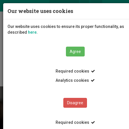
ΕΛ
EN
Our website uses cookies
Togg
Our website uses cookies to ensure its proper functionality, as
navig
described
here
.
Agree
Students
News and Events
Article
Required cookies
Analytics cookies
Disagree
Required cookies