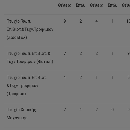
Θέσεις
Επιλ
.
Θέσεις
Επιλ.
Θέσ
Πτυχίο Γεωπ.
9
2
4
1
1
Επ.Βιοτ.&Τεχν.Τροφίμων
(Ζωο&Γαλ)
Πτυχίο Γεωπ. Επ.Βιοτ. &
7
2
2
1
9
Τεχν.Τροφίμων (Φυτική)
Πτυχίο Γεωπ. Επ.Βιοτ.
4
2
1
1
5
&Τεχν.Τροφίμων
(Τρόφιμα)
Πτυχίο Χημικής
7
4
2
0
9
Μηχανικής