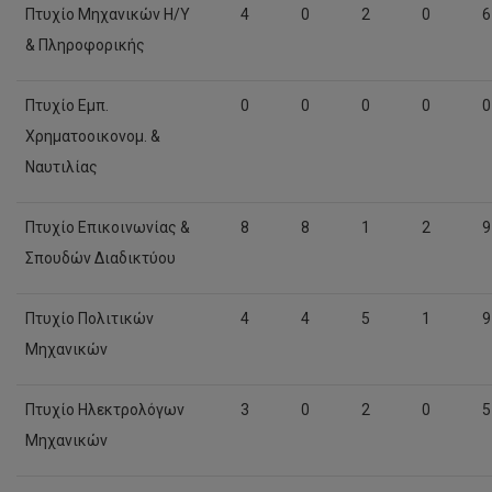
Πτυχίο Μηχανικών Η/Υ
4
0
2
0
6
& Πληροφορικής
Πτυχίο Εμπ.
0
0
0
0
0
Χρηματοοικονομ. &
Ναυτιλίας
Πτυχίο Επικοινωνίας &
8
8
1
2
9
Σπουδών Διαδικτύου
Πτυχίο Πολιτικών
4
4
5
1
9
Μηχανικών
Πτυχίο Ηλεκτρολόγων
3
0
2
0
5
Μηχανικών