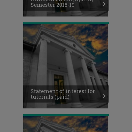
Semester 2018-19
tutorials
(paid)
Placements
available
for
occassional
attendance
students,
Spring
Statement of interest for
Semester
tutorials (paid)
2018-
19