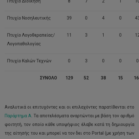
Πτυχίο Διοίκηση
8
7
2
1
1
Πτυχίο Νοσηλευτικής
39
0
4
0
4
Πτυχίο Λογοθεραπείας/
11
3
1
0
1
Λογοπαθολογίας
Πτυχίο Καλών Τεχνών
0
3
0
0
0
ΣΥΝΟΛO
129
52
38
15
16
Αναλυτικά οι επιτυχόντες και οι επιλαχόντες παρατίθενται στο
Παράρτημα Α
. Τα αποτελέσματα αναρτώνται με βάση τον αριθμό
φοιτητή, τον οποίο κάθε υποψήφιος έλαβε κατά τη δημιουργία
της αίτησής του και μπορεί να τον δει στο Portal (με χρήση των