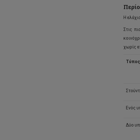
Περίο
Η ελάχι
Στις πι
κοινόχρ
χωρίς ε
Τύπος
Στούντ
Ενός υ
Δύο υπ