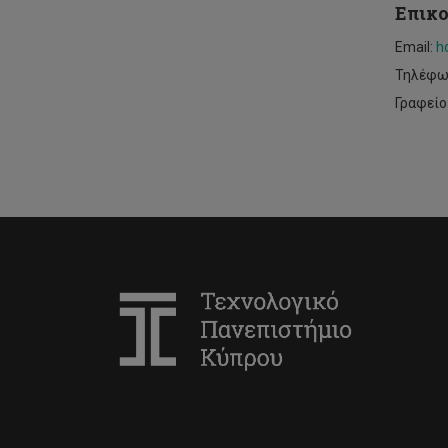
Επικ
Εmail:
h
Τηλέφων
Γραφείο