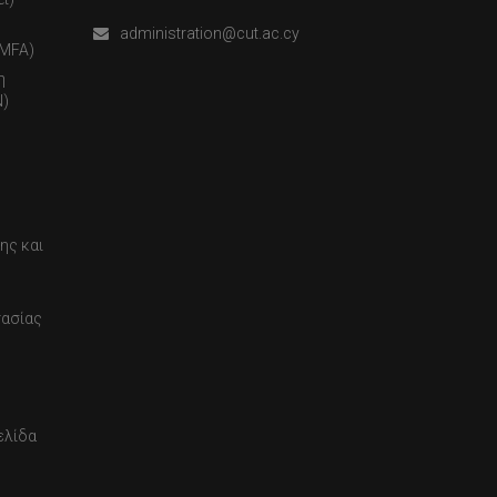
administration@cut.ac.cy
(MFA)
η
)
ης και
τασίας
ελίδα