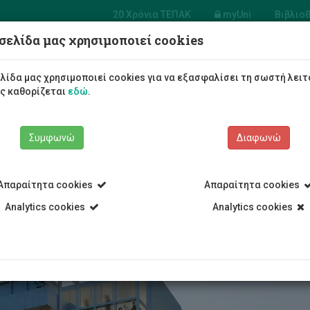
20 Χρόνια ΤΕΠΑΚ
myUni
Βιβλιο
σελίδα μας χρησιμοποιεί cookies
Φοιτητές/τριες
Σπουδές
λίδα μας χρησιμοποιεί cookies για να εξασφαλίσει τη σωστή λειτ
ως καθορίζεται
εδώ
.
Συμφωνώ
Διαφωνώ
Απαραίτητα cookies
Απαραίτητα cookies
σκέπτες σύντομης διαμονής
Πρόγραμμα θερινής διαμονής
Analytics cookies
Analytics cookies