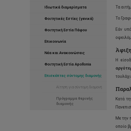
Τα αιτήμ
Ιδιωτικά διαμερίσματα
Το Γραφ
Φοιτητικές Εστίες (γενικά)
Εάν υπά
Φοιτητική Εστία Πάφου
οφειλόμ
Επικοινωνία
Άφιξη
Νέα και Ανακοινώσεις
Η είσοδ
Φοιτητική Εστία Apollonia
αργότε
Επισκέπτες σύντομης διαμονής
τουλάχι
Αίτηση για σύντομη διαμονή
Παραλ
Πρόγραμμα θερινής
Κατά τη
διαμονής
Πανεπισ
Με την 
οποίο β