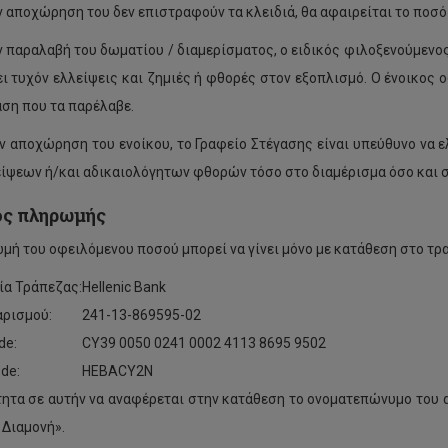
ν αποχώρηση του δεν επιστραφούν τα κλειδιά, θα αφαιρείται το ποσό
ν παραλαβή του δωματίου / διαμερίσματος, ο ειδικός φιλοξενούμενος 
ι τυχόν ελλείψεις και ζημιές ή φθορές στον εξοπλισμό. Ο ένοικος 
ση που τα παρέλαβε.
ν αποχώρηση του ενοίκου, το Γραφείο Στέγασης είναι υπεύθυνο να ε
είψεων ή/και αδικαιολόγητων φθορών τόσο στο διαμέρισμα όσο και 
ς πληρωμής
μή του οφειλόμενου ποσού μπορεί να γίνει μόνο με κατάθεση στο τρ
α Τράπεζας:
Hellenic Bank
αρισμού:
241-13-869595-02
de:
CY39 0050 0241 0002 4113 8695 9502
de:
HEBACY2N
ητα σε αυτήν να αναφέρεται στην κατάθεση το ονοματεπώνυμο του αι
 Διαμονή».