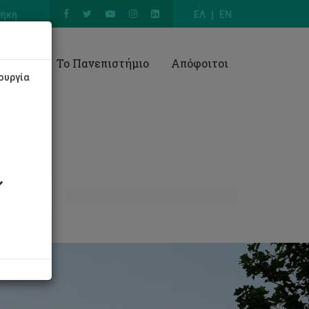
θήκη
ΕΛ
EN
Έρευνα
Το Πανεπιστήμιο
Απόφοιτοι
ουργία