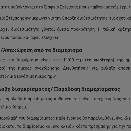
ατα υποβάλλονται στο Γραφείο Στέγασης (housing@cut.ac.cy) μέχρι την
είο Στέγασης ενημερώνει για την ύπαρξη διαθεσιμότητας, τις σχετικ
ρχει διαθεσιμότητα γίνεται άμεσα προκράτηση. Η τελική κράτη
ενου ποσού και αφού ελεγχθεί.
/Αναχώρηση από το διαμέρισμα
ος στο διαμέρισμα είναι στις 1
1:00 π.μ (το νωρίτερο)
της η
ρο)
της ημέρας αναχώρησης. Διευθετήσεις για φύλαξη αποσκε
στον μια εργάσιμη ημέρα πριν.
αβή διαμερίσματος/ Παράδοση διαμερίσματος
ν παραλαβή διαμερίσματος κάθε ένοικος είναι υποχρεωμένος να 
τήμιο Κύπρου.
παραλαβή του διαμερίσματος κάθε ένοικος θα παραλαμβάνει ένα κλει
ρίσκεται το διαμέρισμα και ένα κλειδί/ κάρτα πρόσβασης για την π