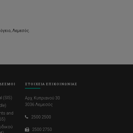
όγειο, Λεμεσός.
ΔΕΣΜΟΙ
ΣΤΟΙΧΕΙΑ ΕΠΙΚΟΙΝΩΝΙΑΣ
l (SIS)
Αρχ. Κυπριανού 30
3036 Λεμεσός
dle)
nts and
2500 2500
65)
ωδικού
2500 2750
t)