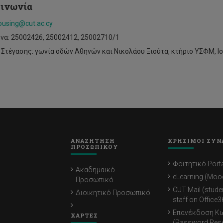
οινωνία
ousing@cut.ac.cy
α: 25002426, 25002412, 25002710/1
 Στέγασης: γωνία οδών Αθηνών και Νικολάου Ξιούτα, κτήριο ΥΣΦΜ, Ισ
ΑΝΑΖΗΤΗΣΗ
ΧΡΗΣΙΜΟΙ ΣΥΝ
ΠΡΟΣΩΠΙΚΟΥ
Φοιτητικό Porta
Ακαδημαϊκό
eLearning (Moo
Προσωπικό
CUT Mail (stude
Διοικητικό Προσωπικό
staff on Office3
Επανέκδοση Κ
ΧΑΡΤΕΣ
(Password Rese