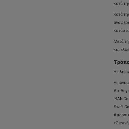
κατά τη
Κατά τη
αναφέρε
κατάστα
Μετά τη
και ελλ
Τρόπο
Η πληρω
Επωνυμί
Αρ. Λογ
IBAN Co
Swift Co
Απαραίτ
«Θερινή