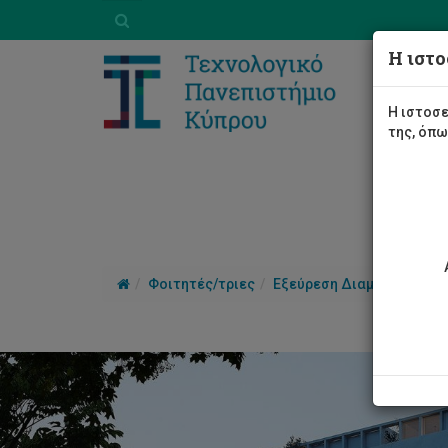
Η ιστο
Η ιστοσε
της, όπ
Φοιτητές/τριες
Εξεύρεση Διαμονής
Επι