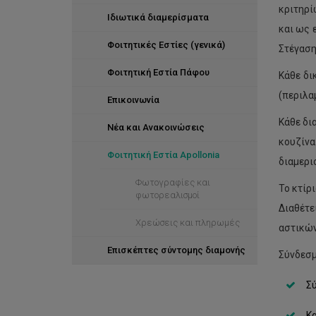
κριτηρί
Ιδιωτικά διαμερίσματα
και ως 
Φοιτητικές Εστίες (γενικά)
Στέγαση
Φοιτητική Εστία Πάφου
Κάθε δι
(περιλα
Επικοινωνία
Κάθε δι
Νέα και Ανακοινώσεις
κουζίνα
Φοιτητική Εστία Apollonia
διαμερι
Φωτογραφίες και
Το κτίρ
φωτορεαλισμοί
Διαθέτε
Χρεώσεις και πληρωμές
αστικών
Επισκέπτες σύντομης διαμονής
Σύνδεσμ
Σ
Κ