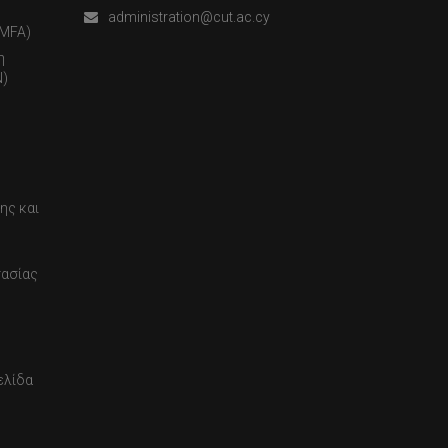
administration@cut.ac.cy
(MFA)
η
)
ης και
τασίας
ελίδα