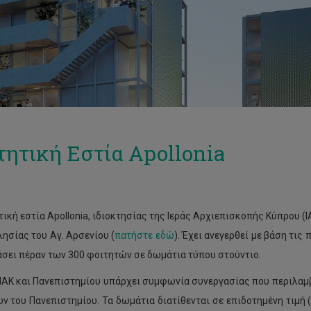
τητική Εστία Apollonia
τική εστία Apollonia, ιδιοκτησίας της Ιεράς Αρχιεπισκοπής Κύπρου (Ι
λησίας του Αγ. Αρσενίου (
πατήστε εδώ
). Έχει ανεγερθεί με βάση τι
άσει πέραν των 300 φοιτητών σε δωμάτια τύπου στούντιο.
ΙΑΚ και Πανεπιστημίου υπάρχει συμφωνία συνεργασίας που περιλαμβά
ν του Πανεπιστημίου. Τα δωμάτια διατίθενται σε επιδοτημένη τιμή 