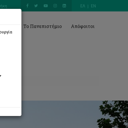
θήκη
ΕΛ
EN
Έρευνα
Το Πανεπιστήμιο
Απόφοιτοι
ουργία