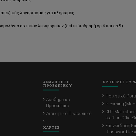
ραπεζικός λογαριασμός για πληρωμές
ομολόγια αστικών λεωφορείων (δείτε διαδρομή αρ.4 και αρ.9)
ΑΝΑΖΗΤΗΣΗ
ΧΡΗΣΙΜΟΙ ΣΥΝ
ΠΡΟΣΩΠΙΚΟΥ
Φοιτητικό Porta
Ακαδημαϊκό
eLearning (Moo
Προσωπικό
CUT Mail (stude
Διοικητικό Προσωπικό
staff on Office3
Επανέκδοση Κ
ΧΑΡΤΕΣ
(Password Rese