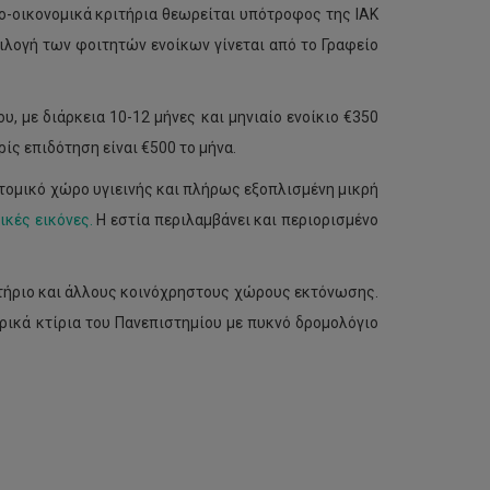
ο-οικονομικά κριτήρια θεωρείται υπότροφος της ΙΑΚ
πιλογή των φοιτητών ενοίκων γίνεται από το Γραφείο
ου, με διάρκεια 10-12 μήνες και μηνιαίο ενοίκιο €350
ρίς επιδότηση είναι €500 το μήνα.
ατομικό χώρο υγιεινής και πλήρως εξοπλισμένη μικρή
κές εικόνες.
Η εστία περιλαμβάνει και περιορισμένο
στήριο και άλλους κοινόχρηστους χώρους εκτόνωσης.
τρικά κτίρια του Πανεπιστημίου με πυκνό δρομολόγιο