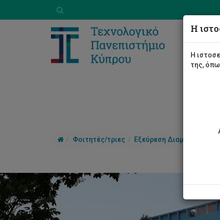
Η ιστο
Η ιστοσε
της, όπ
Φοιτητές/τριες
Εξεύρεση Διαμονής
Φοι