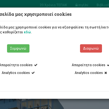
20 Χρόνια ΤΕΠΑΚ
myUni
Βιβλιο
σελίδα μας χρησιμοποιεί cookies
Φοιτητές/τριες
Σπουδές
λίδα μας χρησιμοποιεί cookies για να εξασφαλίσει τη σωστή λειτ
ως καθορίζεται
εδώ
.
Συμφωνώ
Διαφωνώ
Απαραίτητα cookies
Απαραίτητα cookies
τητική Εστία Apollonia
Analytics cookies
Analytics cookies