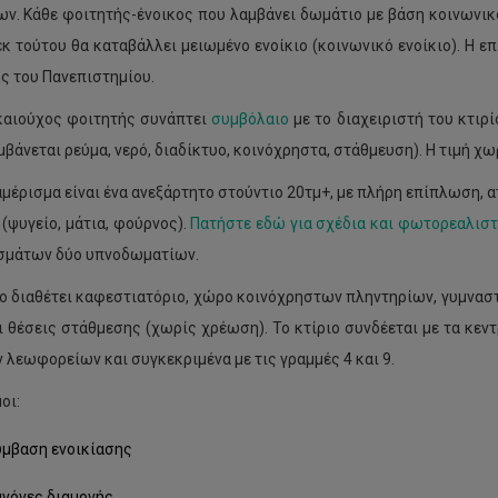
ων. Κάθε φοιτητής-ένοικος που λαμβάνει δωμάτιο με βάση κοινωνικ
εκ τούτου θα καταβάλλει μειωμένο ενοίκιο (κοινωνικό ενοίκιο). Η ε
ς του Πανεπιστημίου.
καιούχος φοιτητής συνάπτει
συμβόλαιο
με το διαχειριστή του κτιρί
μβάνεται ρεύμα, νερό, διαδίκτυο, κοινόχρηστα, στάθμευση). Η τιμή χω
αμέρισμα είναι ένα ανεξάρτητο στούντιο 20τμ+, με πλήρη επίπλωση, 
 (ψυγείο, μάτια, φούρνος).
Πατήστε εδώ για σχέδια και φωτορεαλιστι
σμάτων δύο υπνοδωματίων.
ιο διαθέτει καφεστιατόριο, χώρο κοινόχρηστων πληντηρίων, γυμνα
ι θέσεις στάθμεσης (χωρίς χρέωση). Το κτίριο συνδέεται με τα κεν
 λεωφορείων και συγκεκριμένα με τις γραμμές 4 και 9.
οι:
ύμβαση ενοικίασης
ανόνες διαμονής