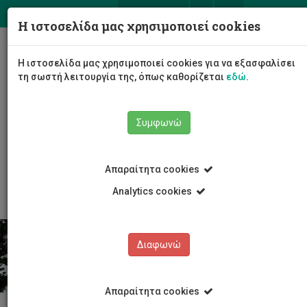
ΕΛ
EN
Η ιστοσελίδα μας χρησιμοποιεί cookies
Togg
Η ιστοσελίδα μας χρησιμοποιεί cookies για να εξασφαλίσει
navig
τη σωστή λειτουργία της, όπως καθορίζεται
εδώ
.
Συμφωνώ
Φοιτητές/τριες
Εξεύρεση Διαμονής
Απαραίτητα cookies
Φοιτητική Εστία Apollonia
Analytics cookies
Διαφωνώ
Απαραίτητα cookies