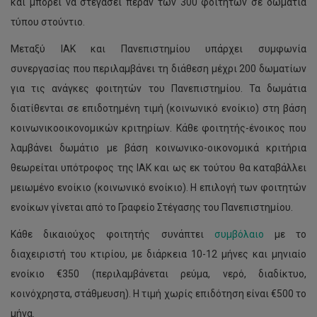
και μπορεί να στεγάσει πέραν των 300 φοιτητών σε δωμάτια
τύπου στούντιο.
Μεταξύ ΙΑΚ και Πανεπιστημίου υπάρχει συμφωνία
συνεργασίας που περιλαμβάνει τη διάθεση μέχρι 200 δωματίων
για τις ανάγκες φοιτητών του Πανεπιστημίου. Τα δωμάτια
διατίθενται σε επιδοτημένη τιμή (κοινωνικό ενοίκιο) στη βάση
κοινωνικοοικονομικών κριτηρίων. Κάθε φοιτητής-ένοικος που
λαμβάνει δωμάτιο με βάση κοινωνικο-οικονομικά κριτήρια
θεωρείται υπότροφος της ΙΑΚ και ως εκ τούτου θα καταβάλλει
μειωμένο ενοίκιο (κοινωνικό ενοίκιο). Η επιλογή των φοιτητών
ενοίκων γίνεται από το Γραφείο Στέγασης του Πανεπιστημίου.
Κάθε δικαιούχος φοιτητής συνάπτει
συμβόλαιο
με το
διαχειριστή του κτιρίου, με διάρκεια 10-12 μήνες και μηνιαίο
ενοίκιο €350 (περιλαμβάνεται ρεύμα, νερό, διαδίκτυο,
κοινόχρηστα, στάθμευση). Η τιμή χωρίς επιδότηση είναι €500 το
μήνα.