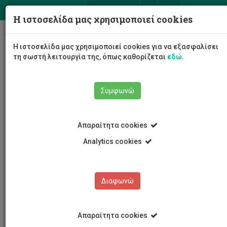
ΕΛ
EN
Η ιστοσελίδα μας χρησιμοποιεί cookies
Togg
Η ιστοσελίδα μας χρησιμοποιεί cookies για να εξασφαλίσει
navig
τη σωστή λειτουργία της, όπως καθορίζεται
εδώ
.
Συμφωνώ
Προσωπικό
Ακαδημαϊκό Προσωπικό
Απαραίτητα cookies
Βασιλική Λυσάνδρου
Analytics cookies
Βασιλική Λυσάνδρου
Διαφωνώ
Απαραίτητα cookies