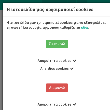
ΕΛ
EN
Η ιστοσελίδα μας χρησιμοποιεί cookies
Togg
Η ιστοσελίδα μας χρησιμοποιεί cookies για να εξασφαλίσει
navig
τη σωστή λειτουργία της, όπως καθορίζεται
εδώ
.
Συμφωνώ
Έρευνα
Υπηρεσία Έρευνας
Προσωπικό
Απαραίτητα cookies
Μαριγιώργια Βοσκαρίδου
Analytics cookies
Μαριγιώργια Βοσκαρίδου
Διαφωνώ
Απαραίτητα cookies