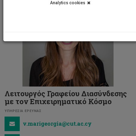
Analytics cookies
Λειτουργός Γραφείου Διασύνδεσης
με τον Επιχειρηματικό Κόσμο
ΥΠΗΡΕΣΙΑ ΕΡΕΥΝΑΣ
v.marigeorgia@cut.ac.cy