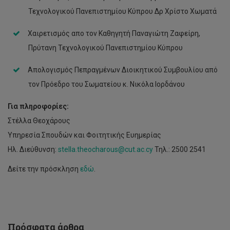
Τεχνολογικού Πανεπιστημίου Κύπρου ∆ρ Χρίστο Χωματά
Χαιρετισμός απο τον Καθηγητή Παναγιώτη Ζαφείρη,
Πρύτανη Τεχνολογικού Πανεπιστημίου Κύπρου
Στήριξη
σε
Απολογισμός Πεπραγμένων ∆ιοικητικού Συμβουλίου από
πάνω
από
τον Πρόεδρο του Σωματείου κ. Νικόλα Ιορδάνου
2400
φοιτητές/
Για
πληροφορίες:
τριες,
Στέλλα Θεοχάρους
ύψους
πέραν
Υπηρεσία Σπουδών και Φοιτητικής Ευημερίας
του
Ηλ. ∆ιεύθυνση:
stella.theocharous@cut.ac.cy
Τηλ.: 2500 2541
1
εκ.
Δείτε την πρόσκληση
εδώ
.
ευρώ,
από
το
Σωματείο
Ευημερίας
Φοιτητών/
Πρόσφατα άρθρα