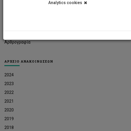
Analytics cookies
Φοιτητικά Νέα
Ερευνητικά Νέα
Ευκαιρίες Εργοδότησης
Δελτία Τύπου
Αρθρογραφία
ΑΡΧΕΙΟ ΑΝΑΚΟΙΝΩΣΕΩΝ
2024
2023
2022
2021
2020
2019
2018