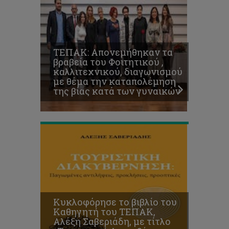
ΤΕΠΑΚ,
Αλέξη
Σαβεριάδη,
με
τίτλο
ΤΕΠΑΚ: Απονεμήθηκαν τα
«Τουριστική
βραβεία του Φοιτητικού ,
Διακυβέρνηση:
καλλιτεχνικού, διαγωνισμού
Παγιωμένες
με θέμα την καταπολέμηση
αντιλήψεις,
της βίας κατά των γυναικών
προκλήσεις,
προοπτικές»
Κυκλοφόρησε το βιβλίο του
Καθηγητή του ΤΕΠΑΚ,
Αλέξη Σαβεριάδη, με τίτλο