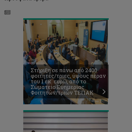
τριών
ΤΕΠΑΚ:
ΤΕΠΑΚ
Απονεμήθηκαν
τα
βραβεία
του
Φοιτητικού
,
καλλιτεχνικού,
διαγωνισμού
με
θέμα
την
Στήριξη σε πάνω από 2400
καταπολέμηση
φοιτητές/τριες, ύψους πέραν
της
του 1 εκ. ευρώ, από το
βίας
Σωματείο Ευημερίας
κατά
Φοιτητών/τριών ΤΕΠΑΚ
των
γυναικών
Κυκλοφόρησε
το
βιβλίο
του
Καθηγητή
του