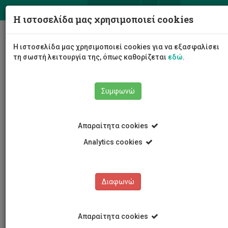
ΕΛ
EN
Η ιστοσελίδα μας χρησιμοποιεί cookies
Togg
Η ιστοσελίδα μας χρησιμοποιεί cookies για να εξασφαλίσει
navig
τη σωστή λειτουργία της, όπως καθορίζεται
εδώ
.
Συμφωνώ
Νέα και Ανακοινώσεις
Άρθρο
Απαραίτητα cookies
Analytics cookies
Διαφωνώ
ΚΑΤΗΓΟΡΙΕΣ
Νέα και Ανακοινώσεις
Απαραίτητα cookies
Συνέδρια