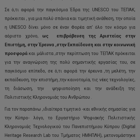
Σε ό,τι αφορά την παγκόσμια Έδρα της UNESCO του ΤΕΠΑΚ,
πρόκειται , για μια πολύ σπάνια και τιμητική ανάθεση, την οποία
η UNESCO δίνει μόνο σε έναν Φορέα απ’ όλο τον κόσμο για
αόριστο χρόνο,
ως επιβράβευση της Αριστείας στην
Επιστήμη, στην Έρευνα ,στην Εκπαίδευση και στην κοινωνική
προσφορά
και μάλιστα ,στην περίπτωση του ΤΕΠΑΚ πρόκειται
για την αναγνώριση της πολύ σημαντικής εργασίας του, σε
παγκόσμιο επίπεδο, σε ό,τι αφορά την έρευνα ,τη μελέτη, την
εκπαίδευση, την επιστήμη ,την καινοτομία, τις νέες τεχνολογίες,
τη διάσωση, την ψηφιοποίηση και την ανάδειξη της
Πολιτιστικής Κληρονομιάς του Ανθρώπου .
Για τον παραπάνω ,ιδιαίτερα τιμητικό -και εθνικής σημασίας για
την Κύπρο- λόγο, το Εργαστήριο Ψηφιακής Πολιτιστικής
Κληρονομιάς Τεχνολογικού του Πανεπιστήμιου Κύπρου (Digital
Heritage Research Lab του Τμήματος ΗΜΗΠΛΗ), μετονομάστηκε