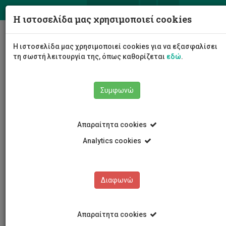
ΕΛ
EN
Η ιστοσελίδα μας χρησιμοποιεί cookies
Togg
Η ιστοσελίδα μας χρησιμοποιεί cookies για να εξασφαλίσει
navig
τη σωστή λειτουργία της, όπως καθορίζεται
εδώ
.
Συμφωνώ
Νέα και Ανακοινώσεις
Άρθρο
Απαραίτητα cookies
Analytics cookies
Διαφωνώ
ΚΑΤΗΓΟΡΙΕΣ
Νέα και Ανακοινώσεις
Απαραίτητα cookies
Συνέδρια