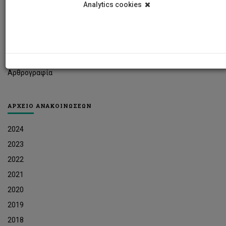
Analytics cookies
Φοιτητικά Νέα
Ερευνητικά Νέα
Ευκαιρίες Εργοδότησης
Δελτία Τύπου
Αρθρογραφία
ΑΡΧΕΙΟ ΑΝΑΚΟΙΝΩΣΕΩΝ
2024
2023
2022
2021
2020
2019
2018