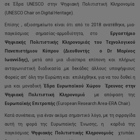
σε Έδρα UNESCO στην Ψηφιακή Πολιτιστική Κληρονομία
(UNESCO Chair on Digital Heritage).
Επίσης , αξιοσημείωτο είναι ότι από το 2018 ανατέθηκε, μια-
παγκόσμιας σημασίας-αρμοδιότητα, στο
Εργαστήριο
Ψηφιακής Πολιτιστικής Κληρονομιάς του Τεχνολογικού
Πανεπιστήμιου Κύπρου (Διευθυντής ο
Dr
Μαρίνος
Ιωαννίδης),
μετά από μια ιδιαίτερα επίπονη και πλήρως
ανταγωνιστική διαδικασία ,με δεκάδες άλλους υποψήφιους
Φορείς απ’ όλη την Ευρώπη και επιλέχθηκε, για να του δοθεί η
μια και μοναδική
Έδρα Ευρωπαϊκού Χώρου Έρευνας στην
Ψηφιακή Πολιτιστική Κληρονομιά
με απόφαση της
Ευρωπαϊκής Επιτροπής
(European Research Area-ERA Chair).
Κατά συνέπεια, για έναν ακόμα σημαντικό λόγο, με τη σφραγίδα
αυτή τη φορά της Ευρωπαϊκής Ένωσης, η καρδιά της
παγκόσμιας
Ψηφιακής Πολιτιστικής Κληρονομιάς
χτυπάει