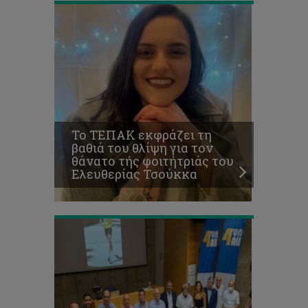
ΤΕΠΑΚ:
Απονεμήθηκαν
τα
χρηματικά
έπαθλα
Το ΤΕΠΑΚ εκφράζει τη
του
βαθιά του θλίψη για τον
4ου
θάνατο τής φοιτήτριάς του
ΟΠΑΠ
Ελευθερίας Τσούκκα
RUN4All
2022