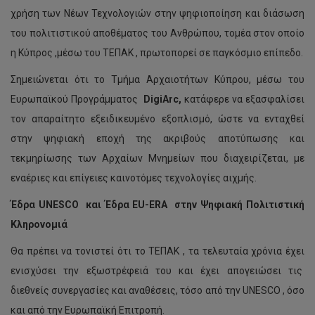
χρήση των Νέων Τεχνολογιών στην ψηφιοποίηση και διάσωση
του πολιτιστικού αποθέματος του Ανθρώπου, τομέα στον οποίο
η Κύπρος ,μέσω του ΤΕΠΑΚ , πρωτοπορεί σε παγκόσμιο επίπεδο.
Σημειώνεται ότι το Τμήμα Αρχαιοτήτων Κύπρου, μέσω του
Ευρωπαϊκού Προγράμματος
DigiArc
,
κατάφερε να εξασφαλίσει
τον απαραίτητο εξειδικευμένο εξοπλισμό, ώστε να ενταχθεί
στην ψηφιακή εποχή της ακριβούς αποτύπωσης και
τεκμηρίωσης των Αρχαίων Μνημείων που διαχειρίζεται, με
εναέριες και επίγειες καινοτόμες τεχνολογίες αιχμής.
Έδρα UNESCO
και Έδρα
EU
-
ERA
στην Ψηφιακή Πολιτιστική
Κληρονομιά
Θα πρέπει να τονιστεί ότι το ΤΕΠΑΚ , τα τελευταία χρόνια έχει
ενισχύσει την εξωστρέφειά του και έχει απογειώσει τις
διεθνείς συνεργασίες και αναθέσεις, τόσο από την UNESCO , όσο
και από την Ευρωπαϊκή Επιτροπή.