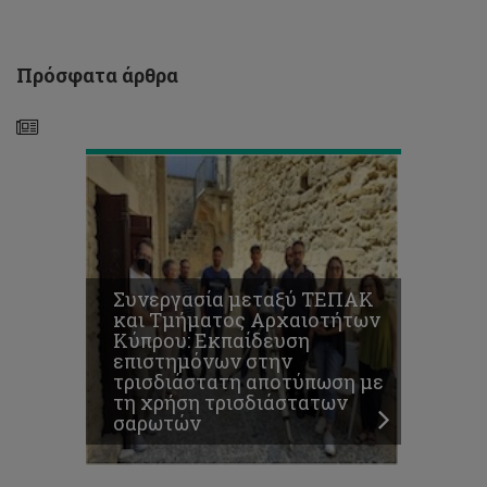
αποτύπωση
με
τη
χρήση
Πρόσφατα άρθρα
τρισδιάστατων
σαρωτών
Το
ΤΕΠΑΚ
εκφράζει
τη
βαθιά
του
θλίψη
Συνεργασία μεταξύ ΤΕΠΑΚ
για
και Τμήματος Αρχαιοτήτων
τον
Κύπρου: Εκπαίδευση
θάνατο
επιστημόνων στην
τής
τρισδιάστατη αποτύπωση με
φοιτήτριάς
τη χρήση τρισδιάστατων
του
σαρωτών
Ελευθερίας
Τσούκκα