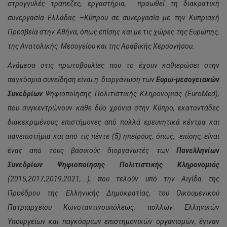
στρογγυλές τράπεζες, εργαστήρια, προωθεί τη διακρατική
συνεργασία Ελλάδας –Κύπρου σε συνεργασία με την Κυπριακή
Πρεσβεία στην Αθήνα, όπως επίσης και με τις χώρες της Ευρώπης,
της Ανατολικής Μεσογείου και της Αραβικής Χερσονήσου.
Ανάμεσα στις πρωτοβουλίες που το έχουν καθιερώσει στην
παγκόσμια συνείδηση είναι η διοργάνωση των
Ευρω-μεσογειακών
Συνεδρίων
Ψηφιοποίησης Πολιτιστικής Κληρονομιάς (EuroMed
),
που συγκεντρώνουν κάθε δύο χρόνια στην Κύπρο, εκατοντάδες
διακεκριμένους επιστήμονες από πολλά ερευνητικά κέντρα και
πανεπιστήμια και από τις πέντε (5) ηπείρους, όπως, επίσης, είναι
ένας από τους βασικούς διοργανωτές των
Πανελληνίων
Συνεδρίων Ψηφιοποίησης Πολιτιστικής Κληρονομιάς
(2015,2017,2019,2021,...), που τελούν υπό την Αιγίδα της
Προέδρου της Ελληνικής Δημοκρατίας, του Οικουμενικού
Πατριαρχείου Κωνσταντινουπόλεως, πολλών Ελληνικών
Υπουργείων και παγκόσμιων επιστημονικών οργανισμών, έγιναν