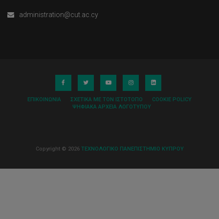
administration@cut.ac.cy
ΕΠΙΚΟΙΝΩΝΊΑ
ΣΧΕΤΙΚΆ ΜΕ ΤΟΝ ΙΣΤΌΤΟΠΟ
COOKIE POLICY
ΨΗΦΙΑΚΆ ΑΡΧΕΊΑ ΛΟΓΌΤΥΠΟΥ
Copyright © 2026
ΤΕΧΝΟΛΟΓΙΚΟ ΠΑΝΕΠΙΣΤΗΜΙΟ ΚΥΠΡΟΥ