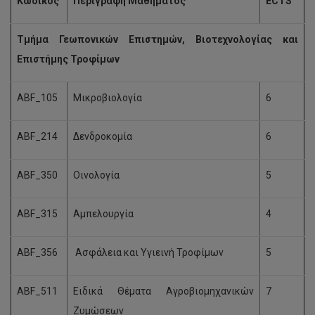
Κωδικός
Περιγραφή
Μαθήματος
ECTS
Τμήμα Γεωπονικών Επιστημών, Βιοτεχνολογίας και
Επιστήμης Τροφίμων
ABF_105
Μικροβιολογία
6
ABF_214
Δενδροκομία
6
ABF_350
Οινολογία
5
ABF_315
Αμπελουργία
4
ABF_356
Ασφάλεια και Υγιεινή Τροφίμων
5
ABF_511
Ειδικά Θέματα Αγροβιομηχανικών
7
Ζυμώσεων