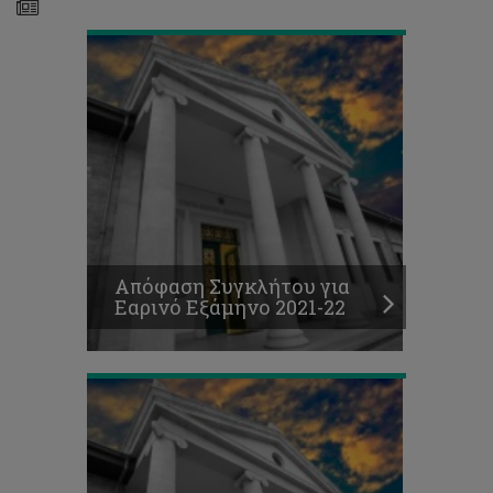
Πρόγραμμα
εγγραφών
Εαρινού
Απόφαση Συγκλήτου για
Εξαμήνου
Εαρινό Εξάμηνο 2021-22
2021-
22
Θέσεις
για