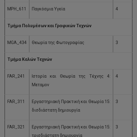
MPH_611
Παγκόσμια Υγεία
4
Τμήμα Πολυμέσων και Γραφικών Τεχνών
MGA_434
Θεωρία της Φωτογραφίας
3
Τμήμα Καλ
ώ
ν Τεχν
ώ
ν
FAR_241
Ιστορία και Θεωρία της Τέχνης 4:
4
Μεταμον
FAR_311
Εργαστηριακή Πρακτική και Θεωρία 15:
3
δισδιάστατη δημιουργία
FAR_321
Εργαστηριακή Πρακτική και Θεωρία 15:
3
τρισδιάστατη δημιουργία