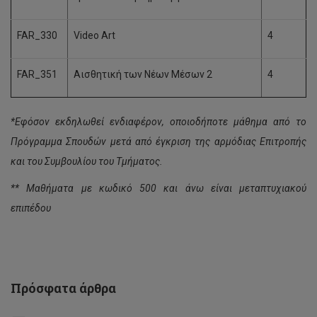
FAR_330
Video Art
4
FAR_351
Αισθητική των Νέων Μέσων 2
4
*Εφόσον εκδηλωθεί ενδιαφέρον, οποιοδήποτε μάθημα από το
Πρόγραμμα Σπουδών μετά από έγκριση της αρμόδιας Επιτροπής
και του Συμβουλίου του Τμήματος.
** Μαθήματα με κωδικό 500 και άνω είναι μεταπτυχιακού
επιπέδου
Απόφαση
Συγκλήτου
για
Εαρινό
Εξάμηνο
Πρόσφατα άρθρα
2021-
22