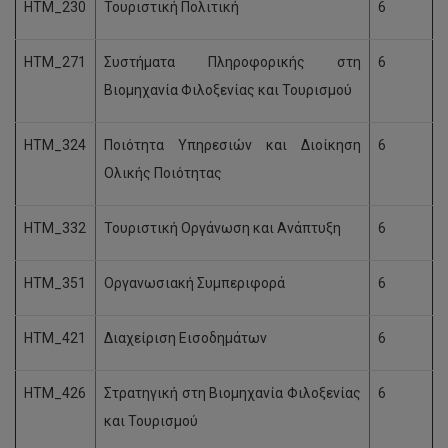
HTM_230
Τουριστική Πολιτική
6
HTM_271
Συστήματα Πληροφορικής στη
6
Βιομηχανία Φιλοξενίας και Τουρισμού
HTM_324
Ποιότητα Υπηρεσιών και Διοίκηση
6
Ολικής Ποιότητας
HTM_332
Τουριστική Οργάνωση και Ανάπτυξη
6
HTM_351
Οργανωσιακή Συμπεριφορά
6
HTM_421
Διαχείριση Εισοδημάτων
6
HTM_426
Στρατηγική στη Βιομηχανία Φιλοξενίας
6
και Τουρισμού