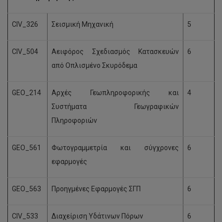
CIV_326
Σεισμική Μηχανική
5
CIV_504
Αειφόρος Σχεδιασμός Κατασκευών
6
από Οπλισμένο Σκυρόδεμα
GEO_214
Αρχές Γεωπληροφορικής και
4
Συστήματα Γεωγραφικών
Πληροφοριών
GEO_561
Φωτογραμμετρία και σύγχρονες
6
εφαρμογές
GEO_563
Προηγμένες Εφαρμογές ΣΓΠ
6
CIV_533
Διαχείριση Υδάτινων Πόρων
6