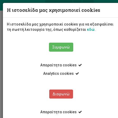
ΕΛ
EN
Η ιστοσελίδα μας χρησιμοποιεί cookies
Togg
Η ιστοσελίδα μας χρησιμοποιεί cookies για να εξασφαλίσει
navig
τη σωστή λειτουργία της, όπως καθορίζεται
εδώ
.
Συμφωνώ
Νέα και Ανακοινώσεις
Άρθρο
Απαραίτητα cookies
Analytics cookies
Διαφωνώ
ΚΑΤΗΓΟΡΙΕΣ
Νέα και Ανακοινώσεις
Απαραίτητα cookies
Συνέδρια