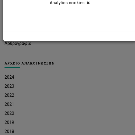
Analytics cookies
Φοιτητικά Νέα
Ερευνητικά Νέα
Ευκαιρίες Εργοδότησης
Δελτία Τύπου
Αρθρογραφία
ΑΡΧΕΙΟ ΑΝΑΚΟΙΝΩΣΕΩΝ
2024
2023
2022
2021
2020
2019
2018