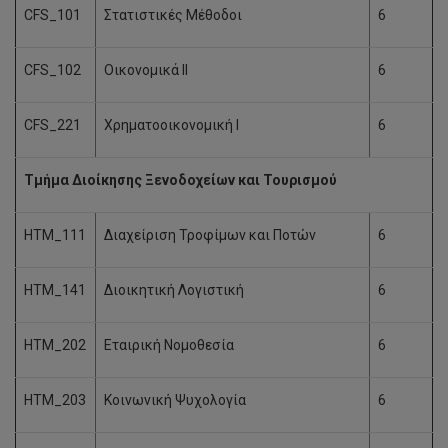
CFS_101
Στατιστικές Μέθοδοι
6
CFS_102
Οικονομικά ΙΙ
6
CFS_221
Χρηματοοικονομική I
6
Τμήμα Διοίκησης Ξενοδοχείων και Τουρισμού
HTM_111
Διαχείριση Τροφίμων και Ποτών
6
HTM_141
Διοικητική Λογιστική
6
HTM_202
Εταιρική Νομοθεσία
6
HTM_203
Κοινωνική Ψυχολογία
6