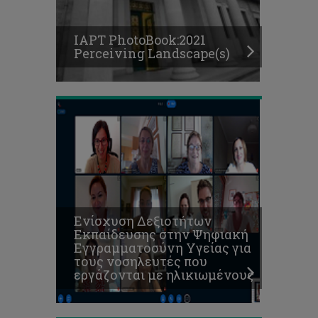
τους
νοσηλευτές
που
IAPT PhotoBook:2021
εργάζονται
Perceiving Landscape(s)
με
ηλικιωμένους
Το
Τμήμα
Καλών
Τεχνών
διοργανώνει
εκδήλωση
για
τη
λογοκρισία
Ενίσχυση Δεξιοτήτων
στην
Εκπαίδευσης στην Ψηφιακή
τέχνη
Εγγραμματοσύνη Υγείας για
και
τους νοσηλευτές που
στον
εργάζονται με ηλικιωμένους
δημόσιο
λόγο