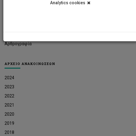
Analytics cookies
Φοιτητικά Νέα
Ερευνητικά Νέα
Ευκαιρίες Εργοδότησης
Δελτία Τύπου
Αρθρογραφία
ΑΡΧΕΙΟ ΑΝΑΚΟΙΝΩΣΕΩΝ
2024
2023
2022
2021
2020
2019
2018