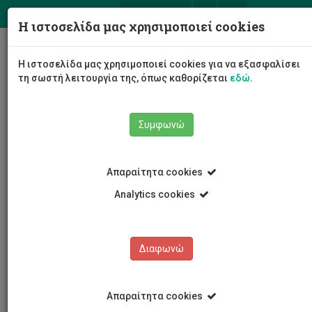
ΕΛ
EN
Η ιστοσελίδα μας χρησιμοποιεί cookies
Togg
Η ιστοσελίδα μας χρησιμοποιεί cookies για να εξασφαλίσει
navig
τη σωστή λειτουργία της, όπως καθορίζεται
εδώ
.
Συμφωνώ
Νέα και Ανακοινώσεις
Άρθρο
Απαραίτητα cookies
Analytics cookies
Διαφωνώ
ΚΑΤΗΓΟΡΙΕΣ
Νέα και Ανακοινώσεις
Απαραίτητα cookies
Συνέδρια