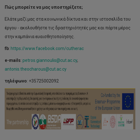
Πώς μπορείτε να μας υποστηρίξετε;
Ελάτε μαζί μας στα κοινωνικά δίκτυα και στην ιστοσελίδα του
έργου - ακολουθήστε τις δραστηριότητές μας και πάρτε μέρος
στην καμπάνια ευαισθητοποίησης.
fb
:
https://www.facebook.com/cutherac
e-mails
:
petros.giannoulis@cut.ac.cy
,
antonis.theocharous@cut.ac.cy
τηλέφωνο
: +35725002092