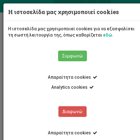
ΕΛ
EN
Η ιστοσελίδα μας χρησιμοποιεί cookies
Togg
Η ιστοσελίδα μας χρησιμοποιεί cookies για να εξασφαλίσει
navig
τη σωστή λειτουργία της, όπως καθορίζεται
εδώ
.
Συμφωνώ
Νέα και Ανακοινώσεις
Άρθρο
Απαραίτητα cookies
Analytics cookies
Διαφωνώ
ΚΑΤΗΓΟΡΙΕΣ
Νέα και Ανακοινώσεις
Απαραίτητα cookies
Συνέδρια