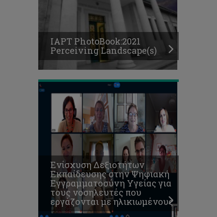
για
τους
νοσηλευτές
που
IAPT PhotoBook:2021
εργάζονται
Perceiving Landscape(s)
με
ηλικιωμένους
Το
Τμήμα
Καλών
Τεχνών
διοργανώνει
εκδήλωση
για
τη
λογοκρισία
Ενίσχυση Δεξιοτήτων
στην
Εκπαίδευσης στην Ψηφιακή
τέχνη
Εγγραμματοσύνη Υγείας για
και
τους νοσηλευτές που
στον
εργάζονται με ηλικιωμένους
δημόσιο
λόγο