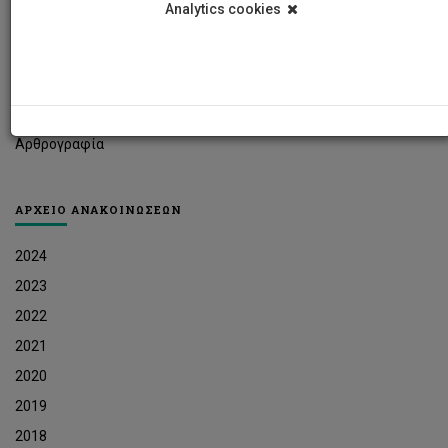
Analytics cookies
Φοιτητικά Νέα
Ερευνητικά Νέα
Ευκαιρίες Εργοδότησης
Δελτία Τύπου
Αρθρογραφία
ΑΡΧΕΙΟ ΑΝΑΚΟΙΝΩΣΕΩΝ
2024
2023
2022
2021
2020
2019
2018