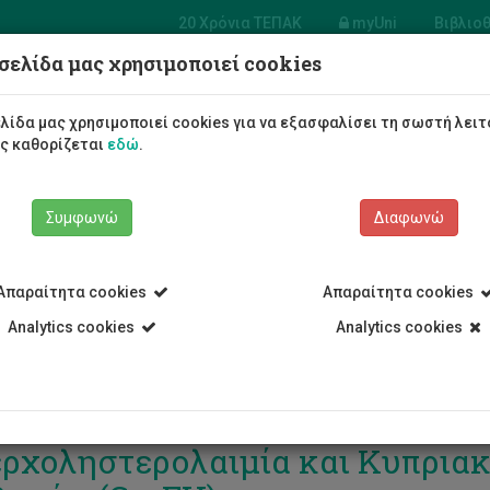
20 Χρόνια ΤΕΠΑΚ
myUni
Βιβλιο
σελίδα μας χρησιμοποιεί cookies
Φοιτητές/τριες
Σπουδές
λίδα μας χρησιμοποιεί cookies για να εξασφαλίσει τη σωστή λειτ
ως καθορίζεται
εδώ
.
Συμφωνώ
Διαφωνώ
Απαραίτητα cookies
Απαραίτητα cookies
Analytics cookies
Analytics cookies
κόσμια Ημέρα Ευαισθητοποίηση
ρχοληστερολαιμία και Κυπρια