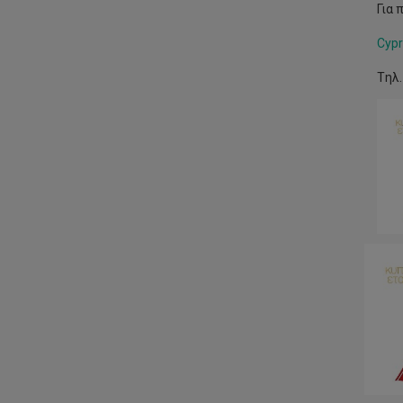
Για 
Cypr
Tηλ.
Πα
τα
πρ
180
δια