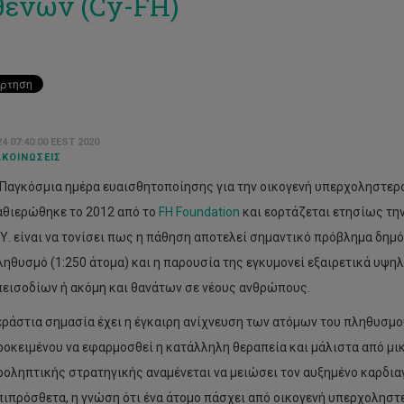
ενών (Cy-FH)
4 07:40:00 EEST 2020
ΚΟΙΝΏΣΕΙΣ
 Παγκόσμια ημέρα ευαισθητοποίησης για την οικογενή υπερχοληστερολ
αθιερώθηκε το 2012 από το
FH Foundation
και εορτάζεται ετησίως τη
.Υ. είναι να τονίσει πως η πάθηση αποτελεί σημαντικό πρόβλημα δημό
ληθυσμό (1:250 άτομα) και η παρουσία της εγκυμονεί εξαιρετικά υψη
πεισοδίων ή ακόμη και θανάτων σε νέους ανθρώπους.
εράστια σημασία έχει η έγκαιρη ανίχνευση των ατόμων του πληθυσμ
ροκειμένου να εφαρμοσθεί η κατάλληλη θεραπεία και μάλιστα από μικ
ροληπτικής στρατηγικής αναμένεται να μειώσει τον αυξημένο καρδιαγ
πιπρόσθετα, η γνώση ότι ένα άτομο πάσχει από οικογενή υπερχοληστε