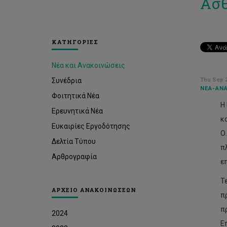
Ασθ
ΚΑΤΗΓΟΡΙΕΣ
Νέα και Ανακοινώσεις
Συνέδρια
Thu Sep 2
ΝΈΑ-ΑΝΑ
Φοιτητικά Νέα
Η
Ερευνητικά Νέα
κ
Ευκαιρίες Εργοδότησης
Ο
Δελτία Τύπου
π
Αρθρογραφία
ε
Τ
ΑΡΧΕΙΟ ΑΝΑΚΟΙΝΩΣΕΩΝ
π
π
2024
Ε