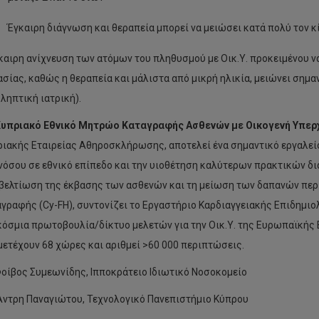
Έγκαιρη διάγνωση και θεραπεία μπορεί να μειώσει κατά πολύ τον 
καιρη ανίχνευση των ατόμων του πληθυσμού με Οικ.Υ. προκειμένου να
σίας, καθώς η θεραπεία και μάλιστα από μικρή ηλικία, μειώνει σημα
ληπτική ιατρική).
Κυπριακό Εθνικό Μητρώο Καταγραφής Ασθενών με Οικογενή Υπερχ
ιακής Εταιρείας Αθηροσκλήρωσης, αποτελεί ένα σημαντικό εργαλε
νόσου σε εθνικό επίπεδο και την υιοθέτηση καλύτερων πρακτικών δ
βελτίωση της έκβασης των ασθενών και τη μείωση των δαπανών περ
γραφής (Cy-FH), συντονίζει το Εργαστήριο Καρδιαγγειακής Επιδημιολ
όσμια πρωτοβουλία/δίκτυο μελετών για την Οικ.Υ. της Ευρωπαϊκής
ετέχουν 68 χώρες και αριθμεί >60 000 περιπτώσεις.
οίβος Συμεωνίδης, Ιπποκράτειο Ιδιωτικό Νοσοκομείο
Άντρη Παναγιώτου, Τεχνολογικό Πανεπιστήμιο Κύπρου