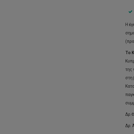
Η έγ
σημα
(προ
Το 
Κυπρ
της 
στη 
Κατα
παγκ
συμμ
Δρ.Φ
Δρ. 