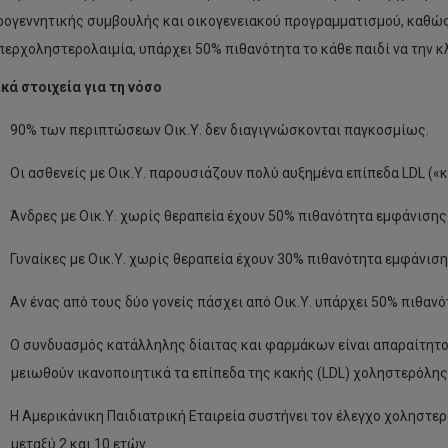
ρογεννητικής συμβουλής και οικογενειακού προγραμματισμού, καθώς 
περχοληστερολαιμία, υπάρχει 50% πιθανότητα το κάθε παιδί να την κ
κά στοιχεία για τη νόσο
90% των περιπτώσεων Οικ.Υ. δεν διαγιγνώσκονται παγκοσμίως.
Οι ασθενείς με Οικ.Υ. παρουσιάζουν πολύ αυξημένα επίπεδα LDL («
Άνδρες με Οικ.Υ. χωρίς θεραπεία έχουν 50% πιθανότητα εμφάνισης 
Γυναίκες με Οικ.Υ. χωρίς θεραπεία έχουν 30% πιθανότητα εμφάνιση
Αν ένας από τους δύο γονείς πάσχει από Οικ.Υ. υπάρχει 50% πιθανό
Ο συνδυασμός κατάλληλης δίαιτας και φαρμάκων είναι απαραίτητος
μειωθούν ικανοποιητικά τα επίπεδα της κακής (LDL) χοληστερόλης
Η Αμερικάνικη Παιδιατρική Εταιρεία συστήνει τον έλεγχο χοληστερό
μεταξύ 2 και 10 ετών