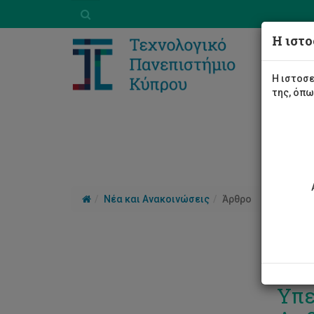
Η ιστο
Η ιστοσε
της, όπ
Νέα και Ανακοινώσεις
Άρθρο
Παγ
Υπε