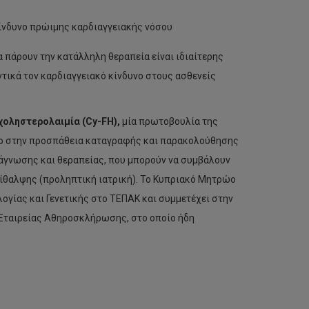
κίνδυνο πρώιμης καρδιαγγειακής νόσου
 πάρουν την κατάλληλη θεραπεία είναι ιδιαίτερης
ντικά τον καρδιαγγειακό κίνδυνο στους ασθενείς
οληστερολαιμία (Cy-FH),
μία πρωτοβουλία της
ίο στην προσπάθεια καταγραφής και παρακολούθησης
ιάγνωσης και θεραπείας, που μπορούν να συμβάλουν
ίθαλψης (προληπτική ιατρική). Το Κυπριακό Μητρώο
ογίας και Γενετικής στο ΤΕΠΑΚ και συμμετέχει στην
 Εταιρείας Αθηροσκλήρωσης, στο οποίο ήδη