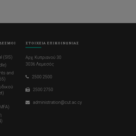
ΔΕΣΜΟΙ
ΣΤΟΙΧΕΙΑ ΕΠΙΚΟΙΝΩΝΙΑΣ
l (SIS)
Αρχ. Κυπριανού 30
3036 Λεμεσός
dle)
nts and
2500 2500
65)
ωδικού
2500 2750
t)
administration@cut.ac.cy
(MFA)
η
)