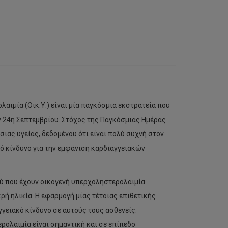
αιμία (Οικ.Υ.) είναι μία παγκόσμια εκστρατεία που
ν 24η Σεπτεμβρίου. Στόχος της Παγκόσμιας Ημέρας
σιας υγείας, δεδομένου ότι είναι πολύ συχνή στον
λό κίνδυνο για την εμφάνιση καρδιαγγειακών
ού που έχουν οικογενή υπερχοληστερολαιμία
ρή ηλικία. Η εφαρμογή μίας τέτοιας επιθετικής
γειακό κίνδυνο σε αυτούς τους ασθενείς.
ρολαιμία είναι σημαντική και σε επίπεδο