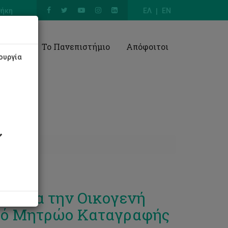
θήκη
ΕΛ
EN
Έρευνα
Το Πανεπιστήμιο
Απόφοιτοι
ουργία
ς για την Οικογενή
κό Μητρώο Καταγραφής