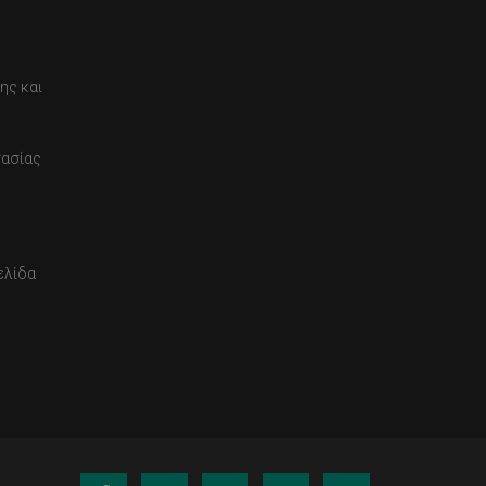
ης και
τασίας
ελίδα