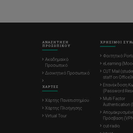
ΑΝΑΖΗΤΗΣΗ
ΧΡΗΣΙΜΟΙ ΣΥΝ
ΠΡΟΣΩΠΙΚΟΥ
Φοιτητικό Porta
Ακαδημαϊκό
eLearning (Moo
Προσωπικό
CUT Mail (stude
Διοικητικό Προσωπικό
staff on Office3
Επανέκδοση Κ
ΧΑΡΤΕΣ
(Password Rese
Multi Factor
Χάρτης Πανεπιστημίου
Authentication 
Χάρτης Πλοήγησης
Απομακρυσμέν
Virtual Tour
Πρόσβαση (VPN
cut-radio