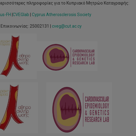
περισσότερες πληροφορίες για το Κυπριακό Μητρώο Καταγραφής:
us-FH
|
CVEGlab
|
Cyprus Atherosclerosis Society
 Επικοινωνίας: 25002131 |
cveg@cut.ac.cy
ραδόθηκαν
ώτα
μερίσματα