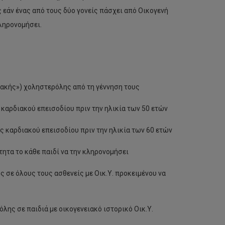
εάν ένας από τους δύο γονείς πάσχει από Οικογενή
ληρονομήσει.
κακής») χοληστερόλης από τη γέννηση τους
καρδιακού επεισοδίου πριν την ηλικία των 50 ετών
ς καρδιακού επεισοδίου πριν την ηλικία των 60 ετών
τητα το κάθε παιδί να την κληρονομήσει
 σε όλους τους ασθενείς με Οικ.Υ. προκειμένου να
λης σε παιδιά με οικογενειακό ιστορικό Οικ.Υ.