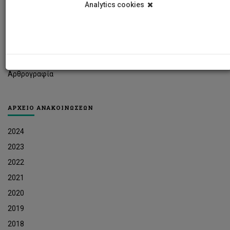
Analytics cookies
Φοιτητικά Νέα
Ερευνητικά Νέα
Ευκαιρίες Εργοδότησης
Δελτία Τύπου
Αρθρογραφία
ΑΡΧΕΙΟ ΑΝΑΚΟΙΝΩΣΕΩΝ
2024
2023
2022
2021
2020
2019
2018