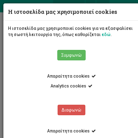
ΕΛ
EN
Η ιστοσελίδα μας χρησιμοποιεί cookies
Togg
Η ιστοσελίδα μας χρησιμοποιεί cookies για να εξασφαλίσει
navig
τη σωστή λειτουργία της, όπως καθορίζεται
εδώ
.
Συμφωνώ
Νέα και Ανακοινώσεις
Άρθρο
Απαραίτητα cookies
Analytics cookies
Διαφωνώ
ΚΑΤΗΓΟΡΙΕΣ
Νέα και Ανακοινώσεις
Απαραίτητα cookies
Συνέδρια