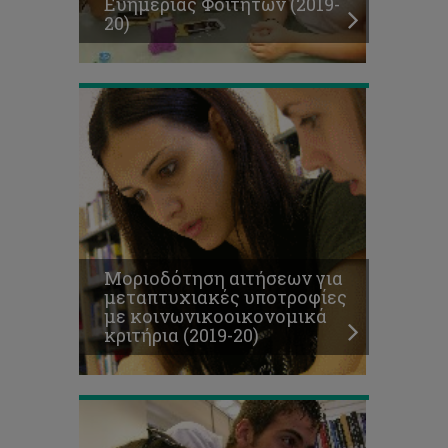
Ευημερίας Φοιτητών (2019-
κριτήρια
20)
(2019-
20)
Μοριοδότηση
αιτήσεων
για
οικονομικά
βοηθήματα
Μοριοδότηση αιτήσεων για
Σωματείου
μεταπτυχιακές υποτροφίες
Ευημερίας
με κοινωνικοοικονομικά
Φοιτητών
κριτήρια (2019-20)
(2019-
20)