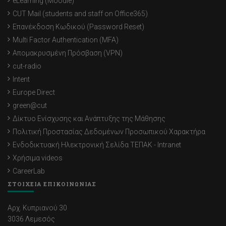
eLearning (Moodle)
CUT Mail (students and staff on Office365)
Επανέκδοση Κωδικού (Password Reset)
Multi Factor Authentication (MFA)
Απομακρυσμένη Πρόσβαση (VPN)
cut-radio
Intent
Europe Direct
green@cut
Δίκτυο Ενίσχυσης και Ανάπτυξης της Μάθησης
Πολιτική Προστασίας Δεδομένων Προσωπικού Χαρακτήρα
Ενδοδικτυακή Ηλεκτρονική Σελίδα ΤΕΠΑΚ - Intranet
Χρήσιμα videos
CareerLab
ΣΤΟΙΧΕΙΑ ΕΠΙΚΟΙΝΩΝΙΑΣ
Αρχ. Κυπριανού 30
3036 Λεμεσός