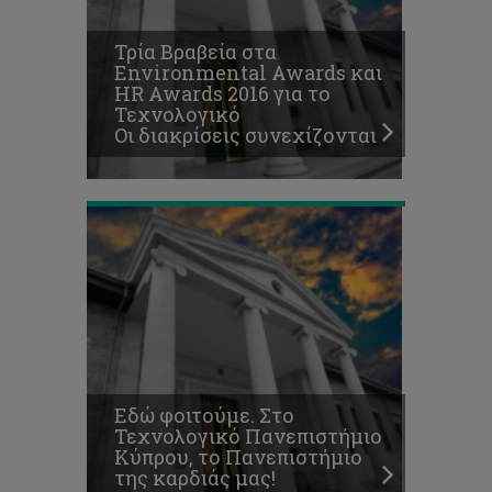
Τεχνολογικό
Πανεπιστήμιο
Τρία Βραβεία στα
Κύπρου,
Environmental Awards και
το
HR Awards 2016 για το
Πανεπιστήμιο
Τεχνολογικό
της
Οι διακρίσεις συνεχίζονται
καρδιάς
μας!
Εδώ φοιτούμε. Στο
Τεχνολογικό Πανεπιστήμιο
Κύπρου, το Πανεπιστήμιο
της καρδιάς μας!