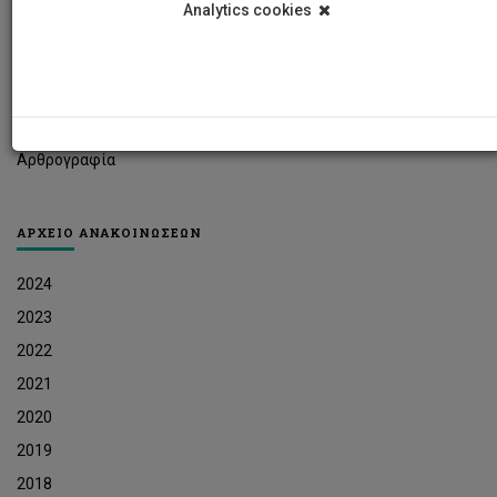
Analytics cookies
Φοιτητικά Νέα
Ερευνητικά Νέα
Ευκαιρίες Εργοδότησης
Δελτία Τύπου
Αρθρογραφία
ΑΡΧΕΙΟ ΑΝΑΚΟΙΝΩΣΕΩΝ
2024
2023
2022
2021
2020
2019
2018