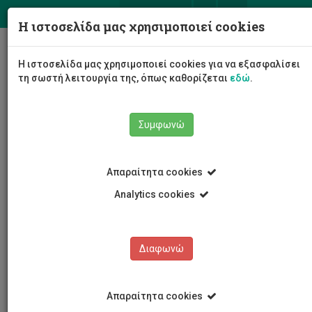
ΕΛ
EN
Η ιστοσελίδα μας χρησιμοποιεί cookies
Togg
Η ιστοσελίδα μας χρησιμοποιεί cookies για να εξασφαλίσει
navig
τη σωστή λειτουργία της, όπως καθορίζεται
εδώ
.
Συμφωνώ
Νέα και Ανακοινώσεις
Άρθρο
Απαραίτητα cookies
Analytics cookies
Διαφωνώ
ΚΑΤΗΓΟΡΙΕΣ
Νέα και Ανακοινώσεις
Απαραίτητα cookies
Συνέδρια