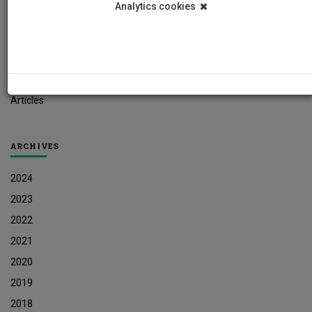
Analytics cookies
Student News
Research News
Job Vacancies
Press Releases
Articles
ARCHIVES
2024
2023
2022
2021
2020
2019
2018