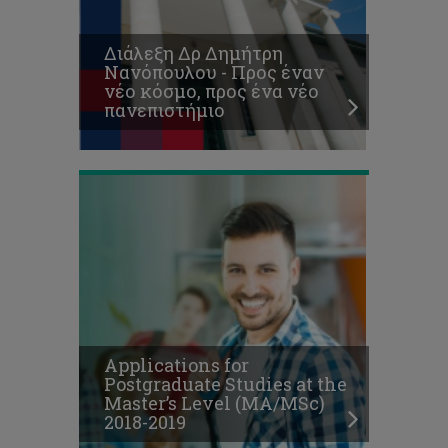
at
the
Διάλεξη Δρ Δημήτρη
Master’s
Νανόπουλου - Προς έναν
Level
νέο κόσμο, προς ένα νέο
(MA/MSc)
πανεπιστήμιο
2018-
2019
Κυκλοφόρησε
το
ενημερωτικό
έντυπο
«Πληροφορίες
για
υποψήφιους
Applications for
μεταπτυχιακούς
Postgraduate Studies at the
φοιτητές
Master’s Level (MA/MSc)
επιπέδου
2018-2019
Μάστερ
2018/2019»