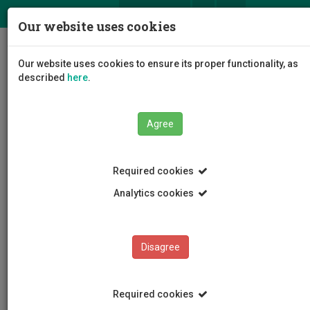
ΕΛ
EN
Our website uses cookies
Togg
Our website uses cookies to ensure its proper functionality, as
navig
described
here
.
Agree
News and Announcements
Article
Required cookies
Analytics cookies
Disagree
CATEGORIES
News and Announcements
Required cookies
Conferences