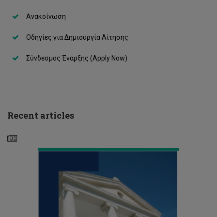
Ανακοίνωση
Διάλεξη
Δρ
Δημήτρη
Οδηγίες για Δημιουργία Αίτησης
Νανόπουλου
-
Σύνδεσμος Έναρξης (Apply Now)
Προς
έναν
νέο
κόσμο,
προς
ένα
Recent articles
νέο
πανεπιστήμιο
Applications
for
Postgraduate
Studies