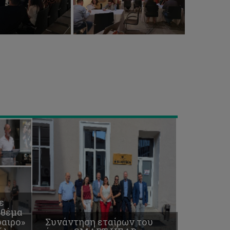
Συνάντηση
εταίρων
του
έργου
SMART-
HEAD
στην
Cluj-
Napoca
ε
 θέμα
αιρο»
Συνάντηση εταίρων του