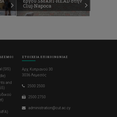
άλ
έργου SMART-HEAD στην
Cluj-Napoca
ΔΕΣΜΟΙ
ΣΤΟΙΧΕΙΑ ΕΠΙΚΟΙΝΩΝΙΑΣ
l (SIS)
Αρχ. Κυπριανού 30
3036 Λεμεσός
dle)
nts and
2500 2500
65)
ωδικού
2500 2750
t)
administration@cut.ac.cy
(MFA)