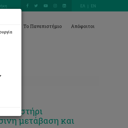
θήκη
ΕΛ
EN
Έρευνα
Το Πανεπιστήμιο
Απόφοιτοι
ουργία
 Εργαστήρι
σινη μετάβαση και