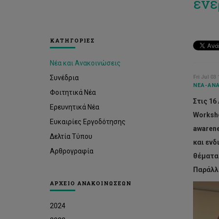
ενε
ΚΑΤΗΓΟΡΙΕΣ
Νέα και Ανακοινώσεις
Συνέδρια
Fri Jul 03
ΝΈΑ-ΑΝΑ
Φοιτητικά Νέα
Στις 16
Ερευνητικά Νέα
Worksho
Ευκαιρίες Εργοδότησης
awarene
Δελτία Τύπου
και ενδ
Αρθρογραφία
θέματα 
Παράλλη
ΑΡΧΕΙΟ ΑΝΑΚΟΙΝΩΣΕΩΝ
2024