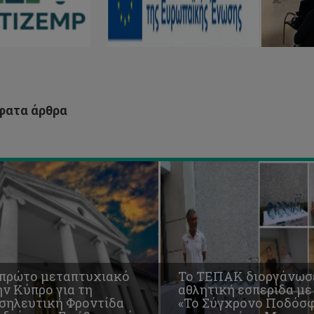
με
θέμα
σηλευτική
«Το
ντίδα
Σύγχρονο
ιδιών
Ποδόσφαιρο»
με
ήβων
αφορμή
ό
το
ατα άρθρα
Μουντιάλ
ΠΑΚ
2026
 πρώτο μεταπτυχιακό
Το ΤΕΠΑΚ διοργάνωσ
ν Κύπρο για τη
αθλητική εσπερίδα με
σηλευτική Φροντίδα
«Το Σύγχρονο Ποδόσφ