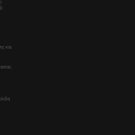
η
)
ης και
τασίας
ελίδα