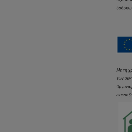
δράσεων
Με τη χ
των συν
Οργανισ
εκφραζό
Το
πρ
με
στ
Κύ