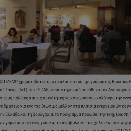
 CITIZEMP χρηματοδοτείται στα πλαίσια του προγράμματος Erasmus+ 
t of Things (IoT) του ΤΕΠΑΚ με επιστημονικό υπεύθυνο τον Αναπληρω
ι τους πολίτες και τις κοινότητες να κατανοήσουν καλύτερα την έν
σε δράσεις για ένα πιο βιώσιμο μέλλον στα πλαίσια ενεργειακών κοι
την Ελλάδα και τη Βουλγαρία, το πρόγραμμα προωθεί την ενημέρωση,
ων γύρω από την ενέργεια και το περιβάλλον. Τα σχόλια και οι ειση
ηθούν στα επόμενα στάδια, για την ανάπτυξη της πλατφόρμας CITIZE