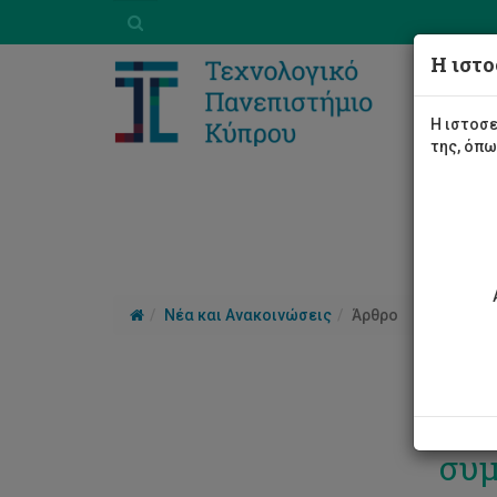
Η ιστο
Η ιστοσε
της, όπ
Νέα και Ανακοινώσεις
Άρθρο
Ευρ
συμ