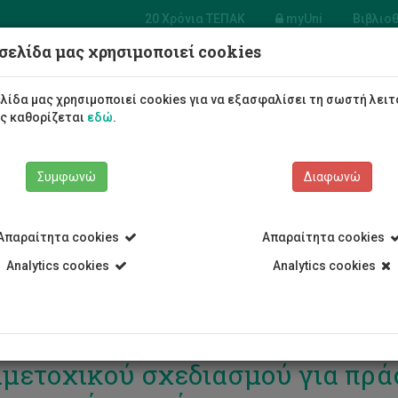
20 Χρόνια ΤΕΠΑΚ
myUni
Βιβλιο
σελίδα μας χρησιμοποιεί cookies
Φοιτητές/τριες
Σπουδές
λίδα μας χρησιμοποιεί cookies για να εξασφαλίσει τη σωστή λειτ
ως καθορίζεται
εδώ
.
Συμφωνώ
Διαφωνώ
Απαραίτητα cookies
Απαραίτητα cookies
Analytics cookies
Analytics cookies
ωπαϊκό πρόγραμμα CITIZEMP :
μετοχικού σχεδιασμού για πρά