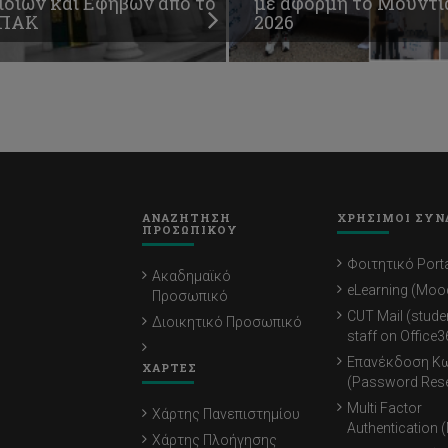
ιδιών και Εφήβων από το
με αφορμή το Μουντι
ΠΑΚ
2026
ΑΝΑΖΗΤΗΣΗ
ΧΡΗΣΙΜΟΙ ΣΥΝ
ΠΡΟΣΩΠΙΚΟΥ
Φοιτητικό Porta
Ακαδημαϊκό
eLearning (Moo
Προσωπικό
CUT Mail (stude
Διοικητικό Προσωπικό
staff on Office3
Επανέκδοση Κ
ΧΑΡΤΕΣ
(Password Rese
Multi Factor
Χάρτης Πανεπιστημίου
Authentication 
Χάρτης Πλοήγησης