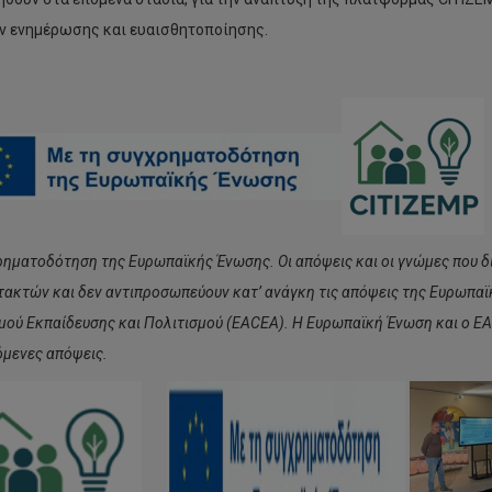
 ενημέρωσης και ευαισθητοποίησης.
ρηματοδότηση της Ευρωπαϊκής Ένωσης. Οι απόψεις και οι γνώμες που δ
τακτών και δεν αντιπροσωπεύουν κατ’ ανάγκη τις απόψεις της Ευρωπα
μού Εκπαίδευσης και Πολιτισμού (EACEA). Η Ευρωπαϊκή Ένωση και ο EA
μενες απόψεις.
Το
ώτο
ΤΕΠΑΚ
ταπτυχιακό
διοργάνωσε
ην
αθλητική
προ
εσπερίδα