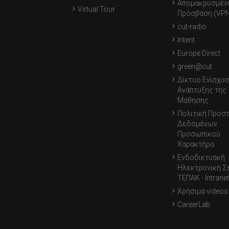
Απομακρυσμέν
Virtual Tour
Πρόσβαση (VPN
cut-radio
Intent
Europe Direct
green@cut
Δίκτυο Ενίσχυσ
Ανάπτυξης της
Μάθησης
Πολιτική Προσ
Δεδομένων
Προσωπικού
Χαρακτήρα
Ενδοδικτυακή
Ηλεκτρονική Σ
ΤΕΠΑΚ - Intranet
Χρήσιμα videos
CareerLab