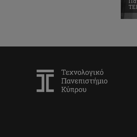
Πα
ΤΕ