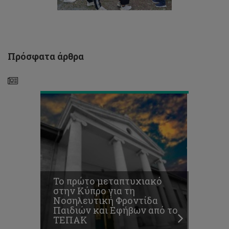
Νοσηλευτική
Φροντίδα
Παιδιών
και
Εφήβων
από
Πρόσφατα άρθρα
το
ΤΕΠΑΚ
Το
ΤΕΠΑΚ
διοργάνωσε
αθλητική
εσπερίδα
με
θέμα
«Το
Σύγχρονο
Το πρώτο μεταπτυχιακό
Ποδόσφαιρο»
στην Κύπρο για τη
με
Νοσηλευτική Φροντίδα
αφορμή
Παιδιών και Εφήβων από το
το
ΤΕΠΑΚ
Μουντιάλ