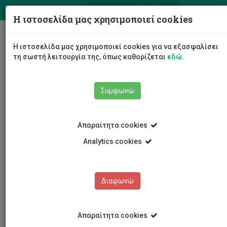
ΕΛ
EN
Η ιστοσελίδα μας χρησιμοποιεί cookies
Togg
Η ιστοσελίδα μας χρησιμοποιεί cookies για να εξασφαλίσει
navig
τη σωστή λειτουργία της, όπως καθορίζεται
εδώ
.
Συμφωνώ
Νέα και Ανακοινώσεις
Άρθρο
Απαραίτητα cookies
Analytics cookies
Διαφωνώ
ΚΑΤΗΓΟΡΙΕΣ
Νέα και Ανακοινώσεις
Απαραίτητα cookies
Συνέδρια