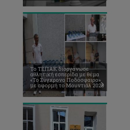
2026
Συνάντηση
εταίρων
του
έργου
Το ΤΕΠΑΚ διοργάνωσε
SMART-
αθλητική εσπερίδα με θέμα
HEAD
«Το Σύγχρονο Ποδόσφαιρο»
στην
με αφορμή το Μουντιάλ 2026
Cluj-
Napoca