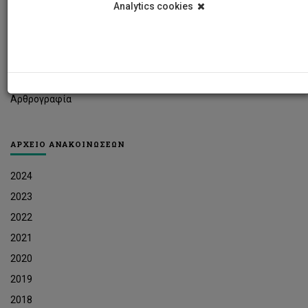
Analytics cookies
Φοιτητικά Νέα
Ερευνητικά Νέα
Ευκαιρίες Εργοδότησης
Δελτία Τύπου
Αρθρογραφία
ΑΡΧΕΙΟ ΑΝΑΚΟΙΝΩΣΕΩΝ
2024
2023
2022
2021
2020
2019
2018