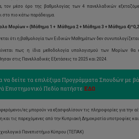
, τον μέσο όρο της βαθμολογίας των 4 πανελλαδικών εξεταζόμ
ι στο πιο κάτω παράδειγμα.
νολο Μορίων = (Μάθημα 1 + Μάθημα 2 + Μάθημα 3 + Μάθημα 4)*0,
εται ότι η βαθμολογία των Ειδικών Μαθημάτων δεν συνυπολογίζετα
αίνεται πως η ίδια μεθοδολογία υπολογισμού των Μορίων θα 
ησαν στις Πανελλαδικές Εξετάσεις το 2025 και 2024.
ια να δείτε τα επιλέξιμα Προγράμματα Σπουδών με β
νά Επιστημονικό Πεδίο πατήστε
ΕΔΩ
αφερόμενοι/ες μπορούν να εξασφαλίσουν τις πληροφορίες για την αί
ση και τις παρεχόμενες από την Κυπριακή Δημοκρατία υποτροφίες και
εχνολογικό Πανεπιστήμιο Κύπρου (ΤΕΠΑΚ)