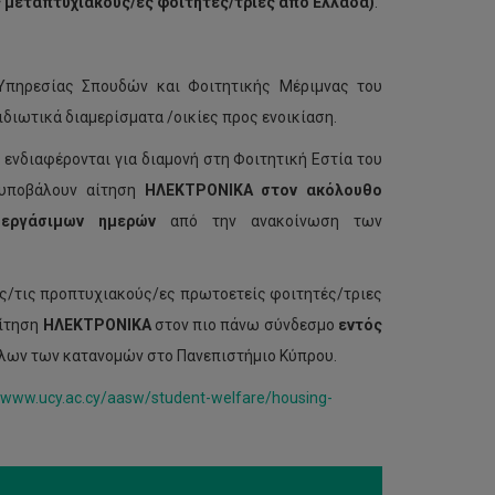
ς μεταπτυχιακούς/ές φοιτητές/τριες από Ελλάδα)
.
Υπηρεσίας Σπουδών και Φοιτητικής Μέριμνας του
διωτικά διαμερίσματα /οικίες προς ενοικίαση.
ενδιαφέρονται για διαμονή στη Φοιτητική Εστία του
υποβάλουν αίτηση
ΗΛΕΚΤΡΟΝΙΚΑ
στον ακόλουθο
 εργάσιμων ημερών
από την ανακοίνωση των
ους/τις προπτυχιακούς/ες πρωτοετείς φοιτητές/τριες
αίτηση
ΗΛΕΚΤΡΟΝΙΚΑ
στον πιο πάνω σύνδεσμο
εντός
λων των κατανομών στο Πανεπιστήμιο Κύπρου.
www.ucy.ac.cy/aasw/student-welfare/housing-