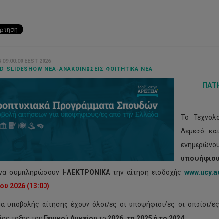
4 09:00:00 EEST 2026
D SLIDESHOW ΝΈΑ-ΑΝΑΚΟΙΝΏΣΕΙΣ ΦΟΙΤΗΤΙΚΆ ΝΈΑ
ΠΑΤΗ
Το Τεχνολ
Λεμεσό κα
ενημερών
υποψήφιου
 να συμπληρώσουν
ΗΛΕΚΤΡΟΝΙΚΑ
την αίτηση εισδοχής
www.ucy.ac
ίου 20
26
(13:00)
α υποβολής αίτησης έχουν όλοι/ες οι υποψήφιοι/ες, οι οποίοι/ε
ίας τάξης του
Γενικού Λυκείου
το
2026, το 2025 ή το 2024.