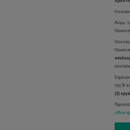
προπτυχ
Η καταν
Λόγω τ
Πανεπισ
Όσοι/ες
Πανεπι
σύνδεσ
αποτελε
Σημειών
της B’ 
(3) εργ
Περισσό
office/