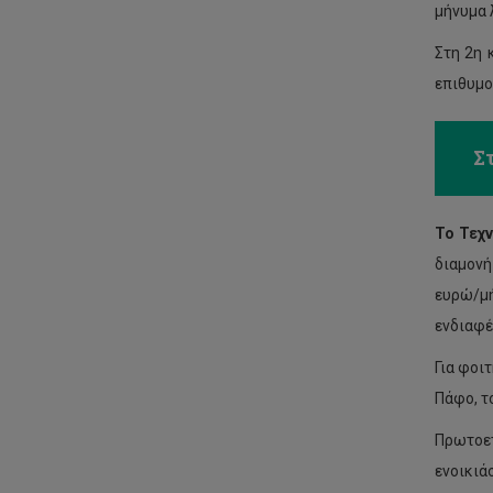
μήνυμα 
Στη 2η 
επιθυμο
Σ
Το Τεχ
διαμονή
ευρώ/μή
ενδιαφέ
Για φοι
Πάφο, τ
Πρωτοε
ενοικιά