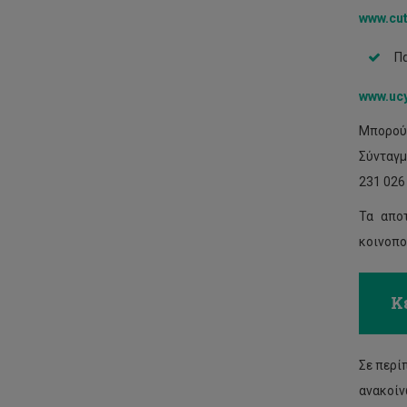
www.cut
Π
www.ucy
Μπορούν
Σύνταγμ
231 026
Τα απο
κοινοπο
Κ
Σε περί
ανακοίν