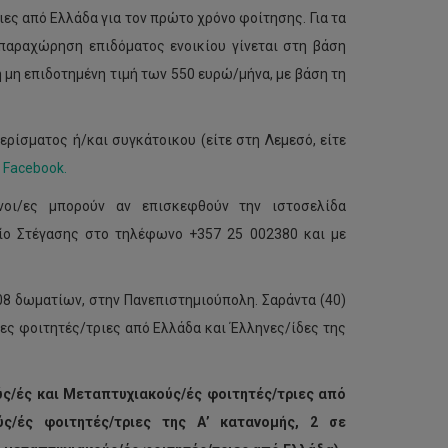
ες από Ελλάδα για τον πρώτο χρόνο φοίτησης. Για τα
παραχώρηση επιδόματος ενοικίου γίνεται στη βάση
μη επιδοτημένη τιμή των 550 ευρώ/μήνα, με βάση τη
ερίσματος ή/και συγκάτοικου (είτε στη Λεμεσό, είτε
 Facebook.
ενοι/ες μπορούν αν επισκεφθούν την ιστοσελίδα
ίο Στέγασης στο τηλέφωνο +357 25 002380 και με
08 δωματίων, στην Πανεπιστημιούπολη. Σαράντα (40)
ες φοιτητές/τριες από Ελλάδα και Έλληνες/ίδες της
ύς/ές και Μεταπτυχιακούς/ές φοιτητές/τριες από
ς/ές φοιτητές/τριες της Α’ κατανομής, 2 σε