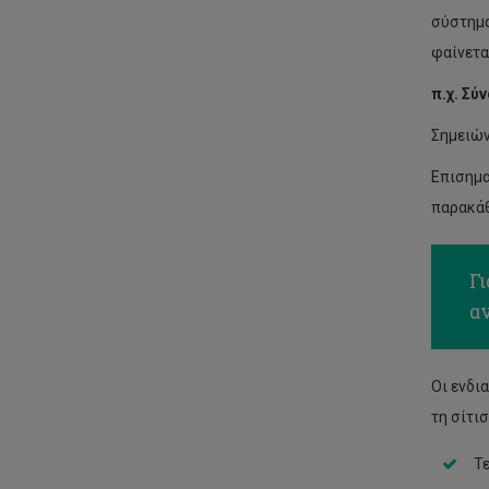
σύστημα
φαίνετα
π.χ. Σύ
Σημειών
Επισημ
παρακάθ
Γ
α
Οι ενδι
τη σίτι
Τ