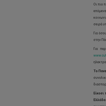
Οι πιο 
επόμενα
κοινωνι
σειρά υπ
Για όσο
στην Πά
Για πε
www.cut
ηλεκτρο
Το Παν
συνολικ
διασπορ
Είκοσι 
Ελλάδα