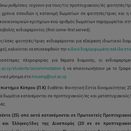
πάνω ρυθμίσεις ισχύουν για τους/τις προπτυχιακούς/ές φοιτητές/τρι
 χρόνια σπουδών η κατανομή δωματίων σε φοιτητές/τριες και η 
κοοικονομικών κριτηρίων ενώ αριθμός δωματίων παραχωρείται στη 
οβολής ενδιαφέροντος (first come-first served).
υς/όσες φοιτητές/τριες ενδιαφέρονται για εξεύρεση ιδιωτικού διαμ
φο), καλούνται να επισκεφθούν την
ειδικά διαμορφωμένη σελίδα στο
ρισσότερες πληροφορίες για θέματα διαμονής, οι ενδιαφερόμ
.ac.cy/students/accommodation
ή να επικοινωνήσουν με το Γραφε
νικό μήνυμα στο
housing@cut.ac.cy
.
επιστήμιο Κύπρου
(Π.Κ)
διαθέτει Φοιτητική Εστία δυναμικότητας 2
ά δωμάτια κατανέμονται σε προπτυχιακούς/ες και μεταπτυχιακούς/
άς.
πέντε (25) από αυτά κατανέμονται σε Πρωτοετείς Προπτυχιακο
 και Έλληνες/ίδες της Διασποράς (20 σε σε προπτυχιακού