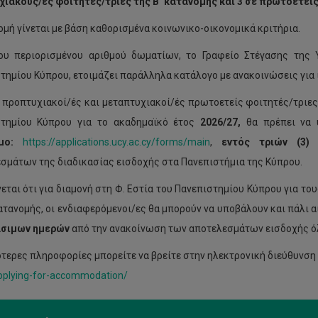
ιακούς/ές φοιτητές/τριες της Β’ κατανομής και 3 σε πρωτοετεί
ομή γίνεται με βάση καθορισμένα κοινωνικο-οικονομικά κριτήρια.
ου περιορισμένου αριθμού δωματίων, το Γραφείο Στέγασης της 
τημίου Κύπρου, ετοιμάζει παράλληλα κατάλογο με ανακοινώσεις για ι
 προπτυχιακοί/ές και μεταπτυχιακοί/ές πρωτοετείς φοιτητές/τριες 
στημίου Κύπρου για το ακαδημαϊκό έτος
202
6
/2
7,
θα πρέπει να 
μο:
https://applications.ucy.ac.cy/forms/main
,
εντός τριών (3)
σμάτων της διαδικασίας εισδοχής στα Πανεπιστήμια της Κύπρου.
εται ότι για διαμονή στη Φ. Εστία του Πανεπιστημίου Κύπρου για τ
κατανομής, οι ενδιαφερόμενοι/ες θα μπορούν να υποβάλουν και πάλι 
άσιμων ημερών
από την ανακοίνωση των αποτελεσμάτων εισδοχής ό
τερες πληροφορίες μπορείτε να βρείτε στην ηλεκτρονική διεύθυνση
applying-for-accommodation/