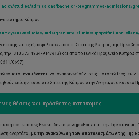
.ac.cy/studies/admissions/bachelor-programmes-admissions/gr
ανεπιστήμιο Κύπρου
.ac.cy/aasw/studies/undergraduate-studies/upopsifioi-apo-ellada
 επίσης να τις εξασφαλίσουν από το Σπίτι της Κύπρου, της Πρεσβεί
α, τηλ. 210 373 4934/914/913) και από το Γενικό Προξενείο Κύπρου 
 0611/0697).
τελέσματα
αναμένεται
να ανακοινωθούν στις ιστοσελίδες των
ιηθούν επίσης, τόσο στο Σπίτι της Κύπρου στην Αθήνα, όσο και στο 
ενές θέσεις και πρόσθετες κατανομές
πτωση που κάποιες θέσεις δεν συμπληρωθούν από την 1η κατανομή, δ
ωση αναρτάται
με την ανακοίνωση των αποτελεσμάτων της 1ης κ