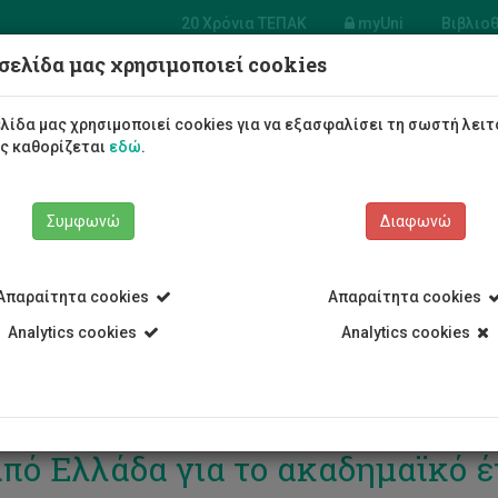
20 Χρόνια ΤΕΠΑΚ
myUni
Βιβλιο
σελίδα μας χρησιμοποιεί cookies
Φοιτητές/τριες
Σπουδές
λίδα μας χρησιμοποιεί cookies για να εξασφαλίσει τη σωστή λειτ
ως καθορίζεται
εδώ
.
Συμφωνώ
Διαφωνώ
Απαραίτητα cookies
Απαραίτητα cookies
Analytics cookies
Analytics cookies
ήσεις για προπτυχιακά προγρά
από Ελλάδα για το ακαδημαϊκό έ