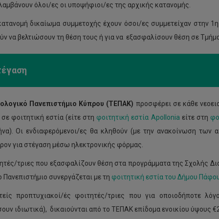
λαμβάνουν όλοι/ες οι υποψήφιοι/ες της αρχικής κατανομής.
κατανομή δικαίωμα συμμετοχής έχουν όσοι/ες συμμετείχαν στην 1η 
ύν να βελτιώσουν τη θέση τους ή για να εξασφαλίσουν θέση σε Τμήμ
τέγαση
νολογικό Πανεπιστήμιο Κύπρου (ΤΕΠΑΚ)
προσφέρει σε κάθε νεοει
 σε φοιτητική εστία (είτε στη
φοιτητική εστία Apollonia
είτε στη
φο
να). Οι ενδιαφερόμενοι/ες θα κληθούν (με την ανακοίνωση των
ρον για στέγαση μέσω ηλεκτρονικής φόρμας.
τητές/τριες που εξασφαλίζουν θέση στα προγράμματα της Σχολής Διο
ο Πανεπιστήμιο συνεργάζεται με τη
φοιτητική εστία του Δήμου Πάφο
τείς προπτυχιακοί/ές φοιτητές/τριες που για οποιοδήποτε λόγ
σουν ιδιωτικά), δικαιούνται από το ΤΕΠΑΚ επίδομα ενοικίου ύψους €2