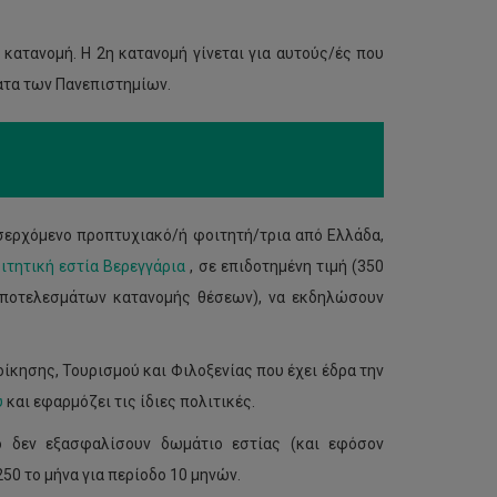
κατανομή. Η 2η κατανομή γίνεται για αυτούς/ές που
ατα των Πανεπιστημίων.
σερχόμενο προπτυχιακό/ή φοιτητή/τρια από Ελλάδα,
ιτητική εστία Βερεγγάρια
, σε επιδοτημένη τιμή (350
 αποτελεσμάτων κατανομής θέσεων), να εκδηλώσουν
ίκησης, Τουρισμού και Φιλοξενίας που έχει έδρα την
υ
και εφαρμόζει τις ίδιες πολιτικές.
ο δεν εξασφαλίσουν δωμάτιο εστίας (και εφόσον
50 το μήνα για περίοδο 10 μηνών.