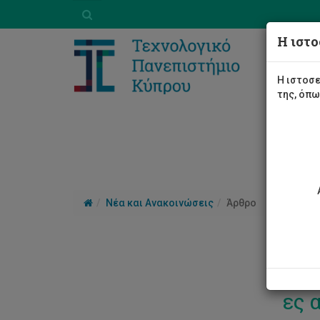
Η ιστο
Η ιστοσε
της, όπ
Νέα και Ανακοινώσεις
Άρθρο
Αιτ
ες 