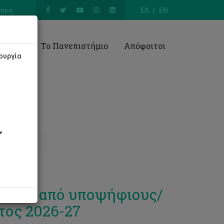
θήκη
ΕΛ
EN
Έρευνα
Το Πανεπιστήμιο
Απόφοιτοι
ουργία
μματα από υποψήφιους/
τος 2026-27