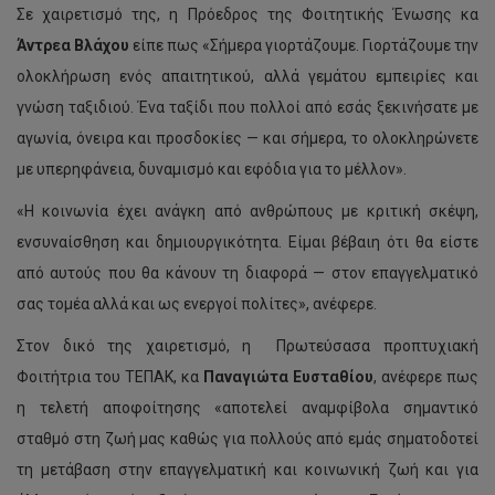
Σε χαιρετισμό της, η Πρόεδρος της Φοιτητικής Ένωσης κα
Άντρεα Βλάχου
είπε πως «Σήμερα γιορτάζουμε. Γιορτάζουμε την
ολοκλήρωση ενός απαιτητικού, αλλά γεμάτου εμπειρίες και
γνώση ταξιδιού. Ένα ταξίδι που πολλοί από εσάς ξεκινήσατε με
αγωνία, όνειρα και προσδοκίες — και σήμερα, το ολοκληρώνετε
με υπερηφάνεια, δυναμισμό και εφόδια για το μέλλον».
«Η κοινωνία έχει ανάγκη από ανθρώπους με κριτική σκέψη,
ενσυναίσθηση και δημιουργικότητα. Είμαι βέβαιη ότι θα είστε
από αυτούς που θα κάνουν τη διαφορά — στον επαγγελματικό
σας τομέα αλλά και ως ενεργοί πολίτες», ανέφερε.
Στον δικό της χαιρετισμό, η Πρωτεύσασα προπτυχιακή
Φοιτήτρια του ΤΕΠΑΚ, κα
Παναγιώτα Ευσταθίου
, ανέφερε πως
η τελετή αποφοίτησης «αποτελεί αναμφίβολα σημαντικό
σταθμό στη ζωή μας καθώς για πολλούς από εμάς σηματοδοτεί
τη μετάβαση στην επαγγελματική και κοινωνική ζωή και για