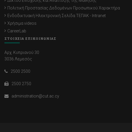
Δίκτυο Ενίσχυσης και Ανάπτυξης της Μάθησης
Πολιτική Προστασίας Δεδομένων Προσωπικού Χαρακτήρα
Ενδοδικτυακή Ηλεκτρονική Σελίδα ΤΕΠΑΚ - Intranet
Χρήσιμα videos
CareerLab
ΣΤΟΙΧΕΙΑ ΕΠΙΚΟΙΝΩΝΙΑΣ
Αρχ. Κυπριανού 30
3036 Λεμεσός
2500 2500
2500 2750
administration@cut.ac.cy