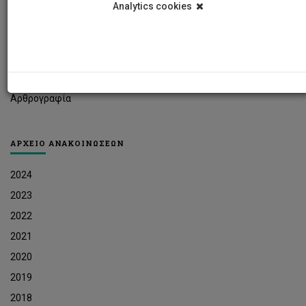
Analytics cookies
Φοιτητικά Νέα
Ερευνητικά Νέα
Ευκαιρίες Εργοδότησης
Δελτία Τύπου
Αρθρογραφία
ΑΡΧΕΙΟ ΑΝΑΚΟΙΝΩΣΕΩΝ
2024
2023
2022
2021
2020
2019
2018