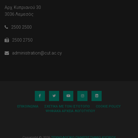
Αρχ. Κυπριανού 30
3036 Λεμεσός
2500 2500
2500 2750
administration@cut.ac.cy
ΕΠΙΚΟΙΝΩΝΊΑ
ΣΧΕΤΙΚΆ ΜΕ ΤΟΝ ΙΣΤΌΤΟΠΟ
COOKIE POLICY
ΨΗΦΙΑΚΆ ΑΡΧΕΊΑ ΛΟΓΌΤΥΠΟΥ
Copyright © 2026
ΤΕΧΝΟΛΟΓΙΚΟ ΠΑΝΕΠΙΣΤΗΜΙΟ ΚΥΠΡΟΥ