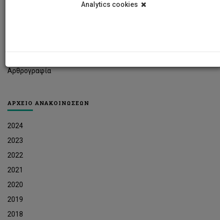
Analytics cookies
Φοιτητικά Νέα
Ερευνητικά Νέα
Ευκαιρίες Εργοδότησης
Δελτία Τύπου
Αρθρογραφία
ΑΡΧΕΙΟ ΑΝΑΚΟΙΝΩΣΕΩΝ
2024
2023
2022
2021
2020
2019
2018