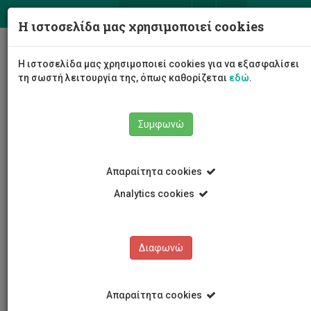
ΕΛ
EN
Η ιστοσελίδα μας χρησιμοποιεί cookies
Togg
Η ιστοσελίδα μας χρησιμοποιεί cookies για να εξασφαλίσει
navig
τη σωστή λειτουργία της, όπως καθορίζεται
εδώ
.
Συμφωνώ
Νέα και Ανακοινώσεις
Άρθρο
Απαραίτητα cookies
Analytics cookies
Διαφωνώ
ΚΑΤΗΓΟΡΙΕΣ
Νέα και Ανακοινώσεις
Απαραίτητα cookies
Συνέδρια