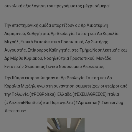
συνολική αξιολόγηση του προγράμματος μέχρι σήμερα!
Την επιστημονική ομάδα απαρτίζουν οι: Δρ Αικατερίνη
Λαμπρινού, Καθηγήτρια, Δρ Θεολογία Τσίτση και Δρ Κοραλία
Μιχαήλ, Ειδικό Εκπαιδευτικό Προσωπικό, Δρ Σωτήρης
Αυγουστής, Επίκουρος Καθηγητής, στο Τμήμα Νοσηλευτικής και
Δρ Μάρθα Κυριακού, Νοσηλεύτρια Προσωπικού, Μονάδα
Εντατικής Θεραπείας Γενικό Νοσοκομείο Λευκωσίας.
Την Κύπρο εκπροσώπησαν οι Δρ Θεολογία Τσιτση και Δρ
Κοραλία Μιχάηλ, ενώ στη συνάντηση συμμετείχαν οι εταίροι από
την Πολωνία (#PCGPolska), Ελλάδα (#EXELIAGREECE) Ιταλία
(#AnzianiENonSolo) και Πορτογαλία (#Aproximar)! #seniorvlog
#erasmus+.
Το