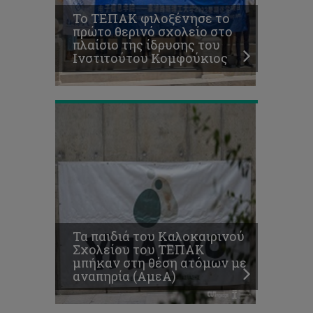
στη
Το ΤΕΠΑΚ φιλοξένησε το
θέση
πρώτο θερινό σχολείο στο
ατόμων
πλαίσιο της ίδρυσης του
με
Ινστιτούτου Κομφούκιος
αναπηρία
(ΑμεΑ)
Διεθνές
σεμινάριο
με
θέμα
«Νυχτερινή
Εργασία
και
Ανθρώπινη
Υγεία:
Επιδημιολογικά
Δεδομένα
Τα παιδιά του Καλοκαιρινού
για
Σχολείου του ΤΕΠΑΚ
Εργαζόμενους
μπήκαν στη θέση ατόμων με
σε
αναπηρία (ΑμεΑ)
Εταιρείες
Πετρελαιοειδών»