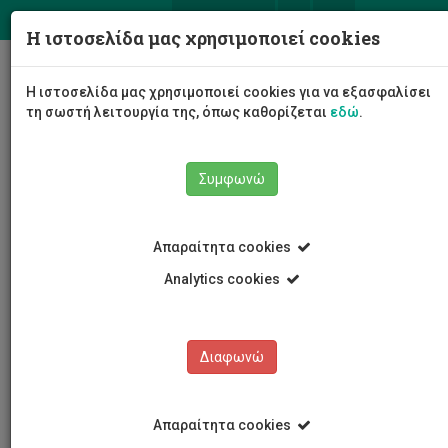
ΕΛ
EN
Η ιστοσελίδα μας χρησιμοποιεί cookies
Togg
Η ιστοσελίδα μας χρησιμοποιεί cookies για να εξασφαλίσει
navig
τη σωστή λειτουργία της, όπως καθορίζεται
εδώ
.
Συμφωνώ
Νέα και Ανακοινώσεις
Άρθρο
Απαραίτητα cookies
Analytics cookies
Διαφωνώ
ΚΑΤΗΓΟΡΙΕΣ
Νέα και Ανακοινώσεις
Απαραίτητα cookies
Συνέδρια