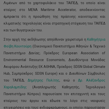
Λιμένων από το χαρτοφυλάκιο του ΤΑΙΠΕΔ, το οποίο είναι
εταίρος στο MENA Maritime Accelerator, αποδεικνύοντας
έμπρακτα ότι η προώθηση της πράσινης καινοτομίας και
κλιματικής τεχνολογίας είναι στρατηγική στόχευση του ΤΑΙΠΕΔ
και των θυγατρικών του.
Στην αρχή της εκδήλωσης απηύθυναν χαιρετισμό η
Καθηγήτρια
Φοίβη Κουντούρη
(Οικονομικό Πανεπιστήμιο Αθηνών & Τεχνικό
Πανεπιστήμιο Δανίας; Πρόεδρος European Association of
Environmental Resource Economists, Διευθύντρια Μονάδας
Αειφόρου Ανάπτυξης ΕΚ ΑΘΗΝΑ, Πρόεδρος SDSN Global Climate
Hub, Συμπρόεδρος SDSN Europe) και ο Διευθύνων Σύμβουλος
του ΤΑΙΠΕΔ,
Δημήτρης Πολίτης
, ενώ ο
Δρ. Αλέξανδρος
Χαραλαμπίδης
(Αναπληρωτής Καθηγητής, Τεχνολογικό
Πανεπιστήμιο Κύπρου) παρουσίασε τον επιταχυντή και τους
εταίρους του έργου και έδωσε το λόγο στις νεοφυείς
επιχειρήσεις και τους ενδιαφερόμενους, οι οποίοι παρουσίασαν