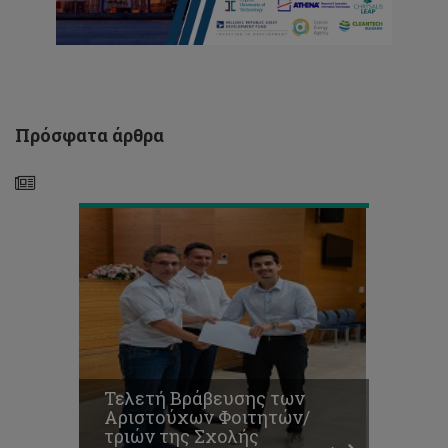
των
Αριστούχων
Φοιτητών/
τριών
της
Σχολής
Μηχανικής
Πρόσφατα άρθρα
και
Τεχνολογίας
Τελική
Εκδήλωση
για
το
Ερευνητικό
Έργο
του
Τελετή Βράβευσης των
ΤΕΠΑΚ
Αριστούχων Φοιτητών/
«BalkanMed
τριών της Σχολής
Gazelle»