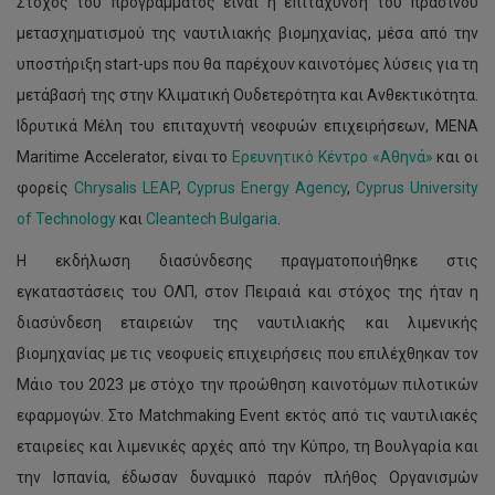
Στόχος του προγράμματος είναι η επιτάχυνση του πράσινου
μετασχηματισμού της ναυτιλιακής βιομηχανίας, μέσα από την
υποστήριξη start-ups που θα παρέχουν καινοτόμες λύσεις για τη
μετάβασή της στην Κλιματική Ουδετερότητα και Ανθεκτικότητα.
Ιδρυτικά Μέλη του επιταχυντή νεοφυών επιχειρήσεων, MENA
Maritime Accelerator, είναι το
Ερευνητικό Κέντρο «Αθηνά»
και οι
φορείς
Chrysalis LEAP
,
Cyprus Energy Agency
,
Cyprus University
of Technology
και
Cleantech Bulgaria
.
Η εκδήλωση διασύνδεσης πραγματοποιήθηκε στις
εγκαταστάσεις του ΟΛΠ, στον Πειραιά και στόχος της ήταν η
διασύνδεση εταιρειών της ναυτιλιακής και λιμενικής
βιομηχανίας με τις νεοφυείς επιχειρήσεις που επιλέχθηκαν τον
Μάιο του 2023 με στόχο την προώθηση καινοτόμων πιλοτικών
εφαρμογών. Στο Matchmaking Event εκτός από τις ναυτιλιακές
εταιρείες και λιμενικές αρχές από την Κύπρο, τη Βουλγαρία και
την Ισπανία, έδωσαν δυναμικό παρόν πλήθος Οργανισμών