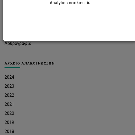
Analytics cookies
Φοιτητικά Νέα
Ερευνητικά Νέα
Ευκαιρίες Εργοδότησης
Δελτία Τύπου
Αρθρογραφία
ΑΡΧΕΙΟ ΑΝΑΚΟΙΝΩΣΕΩΝ
2024
2023
2022
2021
2020
2019
2018