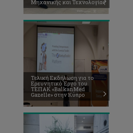
Μηχανικής και Τεχνολογίας
στην
Κύπρο
Τελετή
βράβευσης
των
πρωτεύσαντων
φοιτητών/
πρωτευσασών
φοιτητριών
της
Σχολής
Τελική Εκδήλωση για το
Γεωτεχνικών
Ερευνητικό Έργο του
Επιστημών
ΤΕΠΑΚ «BalkanMed
και
Gazelle» στην Κύπρο
Διαχείρισης
Περιβάλλοντος