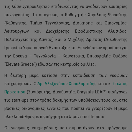
τις λύσεις/προκλήσεις επιδιώκοντας να αναδείξουν ευκαιρίες
συνεργασίας. Το απόγευμα, ο Καθηγητής Χαρίλαος Ψαραύτης
(Καθηγητής, Τμήμα Τεχνολογίας, Διοίκησης και Οικονομίας,
Λειτουργιών και Διαχείρισης Εφοδιαστικής Αλυσίδας,
Πολυτεχνείο της Δανίας) και ο Μιχάλης Δρίτσας (Διευθυντής
Γραφείου Υφυπουργού Ανάπτυξης και Επενδύσεων αρμόδιου για
την Έρευνα – Τεχνολογία – Καινοτομία, Επικεφαλής Ομάδας
"Elevate Greece") έδωσαν τις κεντρικές ομιλίες.
Η δεύτερη μέρα εστίασε στην εκπαίδευση των νεοφυών
επιχειρήσεων. Ο
Δρ. Αλέξανδρος Χαραλαμπίδης
και ο κ.
Στέλιος
Προκοπίου
(Συνιδρυτής, Διευθυντής, Chrysalis LEAP) εισήγαγαν
τις start-ups στον τρόπο δοκιμής των υποθέσεων τους και στις
βασικές οικονομικές έννοιες που πρέπει να γνωρίζουν. Η μέρα
ολοκληρώθηκε με περιήγηση στο λιμάνι του Πειραιά.
Οι νεοφυείς επιχειρήσεις που συμμετέχουν στο πρόγραμμα