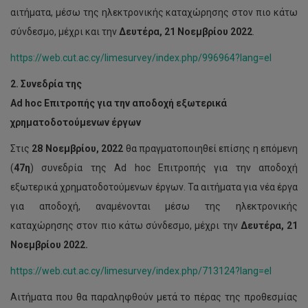
αιτήματα, μέσω της ηλεκτρονικής καταχώρησης στον πιο κάτω
σύνδεσμο, μέχρι και την
Δευτέρα, 21 Νοεμβρίου 2022
.
https://web.cut.ac.cy/limesurvey/index.php/996964?lang=el
2. Συνεδρία της
Ad hoc Επιτροπής για την αποδοχή εξωτερικά
χρηματοδοτούμενων έργων
Στις
28 Νοεμβρίου, 2022
θα πραγματοποιηθεί επίσης η επόμενη
Συνεδρία
(
47η
) συνεδρία της Ad hoc Επιτροπής για την αποδοχή
Συγκλητικής
εξωτερικά χρηματοδοτούμενων έργων. Τα αιτήματα για νέα έργα
Επιτροπής
Έρευνας
για αποδοχή, αναμένονται μέσω της ηλεκτρονικής
και
καταχώρησης στον πιο κάτω σύνδεσμο, μέχρι την
Δευτέρα, 21
Καινοτομίας
και
Νοεμβρίου 2022.
Ad
hoc
https://web.cut.ac.cy/limesurvey/index.php/713124?lang=el
Επιτροπής
για
Αιτήματα που θα παραληφθούν μετά το πέρας της προθεσμίας