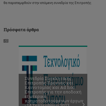
την
θα παραπεμφθούν στην επόμενη συνεδρία της Επιτροπής.
αποδοχή
εξωτερικά
χρηματοδοτούμενων
έργων
-
Συνεδρία
14
Συγκλητικής
Πρόσφατα άρθρα
Σεπτεμβρίου
Επιτροπής
2023
Έρευνας
και
Καινοτομίας
και
Ad
hoc
Επιτροπής
για
την
Συνεδρία Συγκλητικής
αποδοχή
Επιτροπής Έρευνας και
εξωτερικά
Καινοτομίας και Ad hoc
χρηματοδοτούμενων
Επιτροπής για την αποδοχή
έργων
εξωτερικά
-
Συνεδρία
χρηματοδοτούμενων έργων
6
Συγκλητικής
- 14 Σεπτεμβρίου 2023
Ιουλίου