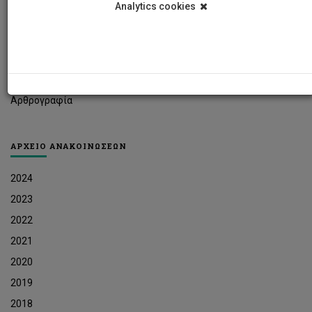
Analytics cookies
Φοιτητικά Νέα
Ερευνητικά Νέα
Ευκαιρίες Εργοδότησης
Δελτία Τύπου
Αρθρογραφία
ΑΡΧΕΙΟ ΑΝΑΚΟΙΝΩΣΕΩΝ
2024
2023
2022
2021
2020
2019
2018