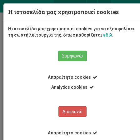
ΕΛ
EN
Η ιστοσελίδα μας χρησιμοποιεί cookies
Togg
Η ιστοσελίδα μας χρησιμοποιεί cookies για να εξασφαλίσει
navig
τη σωστή λειτουργία της, όπως καθορίζεται
εδώ
.
Συμφωνώ
Νέα και Ανακοινώσεις
Άρθρο
Απαραίτητα cookies
Analytics cookies
Διαφωνώ
ΚΑΤΗΓΟΡΙΕΣ
Νέα και Ανακοινώσεις
Απαραίτητα cookies
Συνέδρια