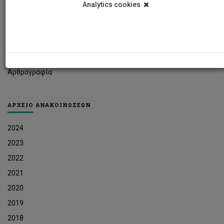
Analytics cookies
Φοιτητικά Νέα
Ερευνητικά Νέα
Ευκαιρίες Εργοδότησης
Δελτία Τύπου
Αρθρογραφία
ΑΡΧΕΙΟ ΑΝΑΚΟΙΝΩΣΕΩΝ
2024
2023
2022
2021
2020
2019
2018