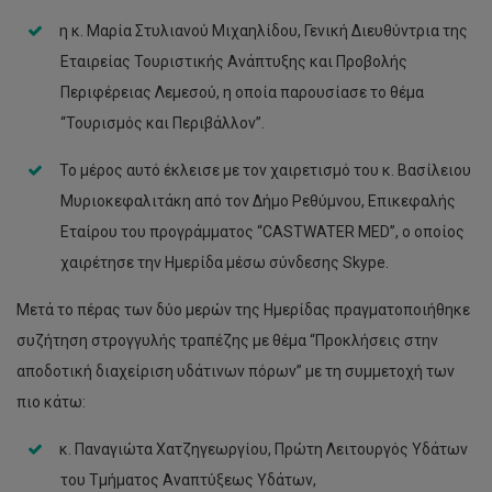
η κ. Μαρία Στυλιανού Μιχαηλίδου, Γενική Διευθύντρια της
Εταιρείας Τουριστικής Ανάπτυξης και Προβολής
Περιφέρειας Λεμεσού, η οποία παρουσίασε το θέμα
“Τουρισμός και Περιβάλλον”.
Το μέρος αυτό έκλεισε με τον χαιρετισμό του κ. Βασίλειου
Μυριοκεφαλιτάκη από τον Δήμο Ρεθύμνου, Επικεφαλής
Εταίρου του προγράμματος “CASTWATER MED”, ο οποίος
χαιρέτησε την Ημερίδα μέσω σύνδεσης Skype.
Μετά το πέρας των δύο μερών της Ημερίδας πραγματοποιήθηκε
συζήτηση στρογγυλής τραπέζης με θέμα “Προκλήσεις στην
αποδοτική διαχείριση υδάτινων πόρων” με τη συμμετοχή των
πιο κάτω:
κ. Παναγιώτα Χατζηγεωργίου, Πρώτη Λειτουργός Υδάτων
του Τμήματος Αναπτύξεως Υδάτων,