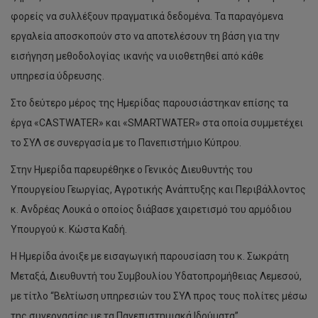
φορείς να συλλέξουν πραγματικά δεδομένα. Τα παραγόμενα
εργαλεία αποσκοπούν στο να αποτελέσουν τη βάση για την
εισήγηση μεθοδολογίας ικανής να υιοθετηθεί από κάθε
υπηρεσία ύδρευσης.
Στο δεύτερο μέρος της Ημερίδας παρουσιάστηκαν επίσης τα
έργα «CASΤWATER» και «SMARTWATER» στα οποία συμμετέχει
το ΣΥΛ σε συνεργασία με το Πανεπιστήμιο Κύπρου.
Στην Ημερίδα παρευρέθηκε ο Γενικός Διευθυντής του
Υπουργείου Γεωργίας, Αγροτικής Ανάπτυξης και Περιβάλλοντος
κ. Ανδρέας Λουκά ο οποίος διάβασε χαιρετισμό του αρμόδιου
Υπουργού κ. Κώστα Καδή.
Η Ημερίδα άνοιξε με εισαγωγική παρουσίαση του κ. Σωκράτη
Μεταξά, Διευθυντή του Συμβουλίου Υδατοπρομήθειας Λεμεσού,
με τίτλο “Βελτίωση υπηρεσιών του ΣΥΛ προς τους πολίτες μέσω
της συνεργασίας με τα Πανεπιστημιακά Ιδρύματα”.