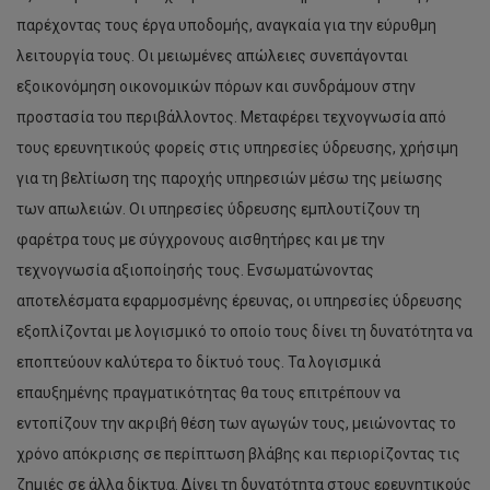
παρέχοντας τους έργα υποδομής, αναγκαία για την εύρυθμη
λειτουργία τους. Οι μειωμένες απώλειες συνεπάγονται
εξοικονόμηση οικονομικών πόρων και συνδράμουν στην
προστασία του περιβάλλοντος. Μεταφέρει τεχνογνωσία από
τους ερευνητικούς φορείς στις υπηρεσίες ύδρευσης, χρήσιμη
για τη βελτίωση της παροχής υπηρεσιών μέσω της μείωσης
των απωλειών. Οι υπηρεσίες ύδρευσης εμπλουτίζουν τη
φαρέτρα τους με σύγχρονους αισθητήρες και με την
τεχνογνωσία αξιοποίησής τους. Ενσωματώνοντας
αποτελέσματα εφαρμοσμένης έρευνας, οι υπηρεσίες ύδρευσης
εξοπλίζονται με λογισμικό το οποίο τους δίνει τη δυνατότητα να
εποπτεύουν καλύτερα το δίκτυό τους. Τα λογισμικά
επαυξημένης πραγματικότητας θα τους επιτρέπουν να
εντοπίζουν την ακριβή θέση των αγωγών τους, μειώνοντας το
χρόνο απόκρισης σε περίπτωση βλάβης και περιορίζοντας τις
ζημιές σε άλλα δίκτυα. Δίνει τη δυνατότητα στους ερευνητικούς