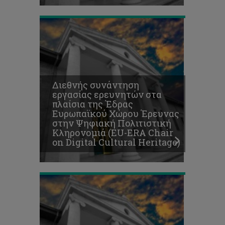
Εκδήλωση
εορτασμού
Διεθνής συνάντηση
των
εργασίας ερευνητών στα
10
πλαίσια της Έδρας
χρόνων
Ευρωπαϊκού Χώρου Έρευνας
λειτουργίας
στην Ψηφιακή Πολιτιστική
της
Κληρονομιά (EU-ERA Chair
Βιβλιοθήκης
on Digital Cultural Heritage)
«Βασίλης
Μιχαηλίδης»