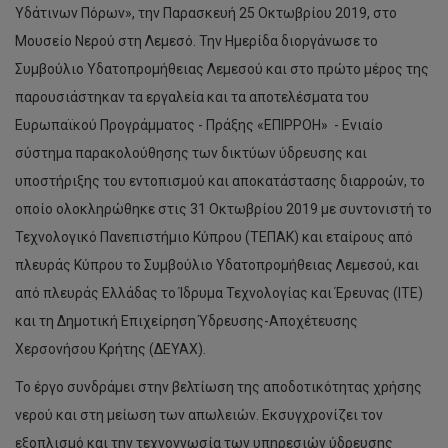
Υδάτινων Πόρων», την Παρασκευή 25 Οκτωβρίου 2019, στο
Μουσείο Νερού στη Λεμεσό. Την Ημερίδα διοργάνωσε το
Συμβούλιο Υδατοπρομήθειας Λεμεσού και στο πρώτο μέρος της
παρουσιάστηκαν τα εργαλεία και τα αποτελέσματα του
Ευρωπαϊκού Προγράμματος - Πράξης «ΕΠΙΡΡΟΗ» - Ενιαίο
σύστημα παρακολούθησης των δικτύων ύδρευσης και
υποστήριξης του εντοπισμού και αποκατάστασης διαρροών, το
οποίο ολοκληρώθηκε στις 31 Οκτωβρίου 2019 με συντονιστή το
Τεχνολογικό Πανεπιστήμιο Κύπρου (ΤΕΠΑΚ) και εταίρους από
πλευράς Κύπρου το Συμβούλιο Υδατοπρομήθειας Λεμεσού, και
από πλευράς Ελλάδας το Ίδρυμα Τεχνολογίας και Έρευνας (ΙΤΕ)
και τη Δημοτική Επιχείρηση Ύδρευσης-Αποχέτευσης
Χερσονήσου Κρήτης (ΔΕΥΑΧ).
Το έργο συνδράμει στην βελτίωση της αποδοτικότητας χρήσης
νερού και στη μείωση των απωλειών. Εκσυγχρονίζει τον
εξοπλισμό και την τεχνογνωσία των υπηρεσιών ύδρευσης