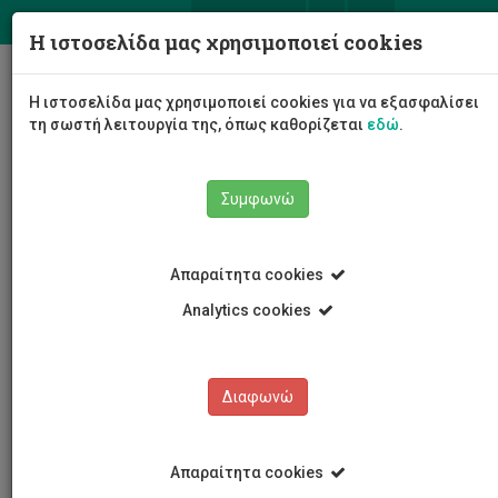
ΕΛ
EN
Η ιστοσελίδα μας χρησιμοποιεί cookies
Togg
Η ιστοσελίδα μας χρησιμοποιεί cookies για να εξασφαλίσει
navig
τη σωστή λειτουργία της, όπως καθορίζεται
εδώ
.
Συμφωνώ
Νέα και Ανακοινώσεις
Άρθρο
Απαραίτητα cookies
Analytics cookies
Διαφωνώ
ΚΑΤΗΓΟΡΙΕΣ
Νέα και Ανακοινώσεις
Απαραίτητα cookies
Συνέδρια