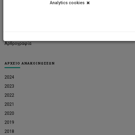
Analytics cookies
Φοιτητικά Νέα
Ερευνητικά Νέα
Ευκαιρίες Εργοδότησης
Δελτία Τύπου
Αρθρογραφία
ΑΡΧΕΙΟ ΑΝΑΚΟΙΝΩΣΕΩΝ
2024
2023
2022
2021
2020
2019
2018