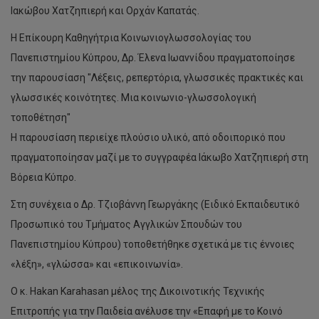
Ιακώβου Χατζηπιερή και Ορχάν Καπατάς.
Η Επίκουρη Καθηγήτρια Κοινωνιογλωσσολογίας του
Πανεπιστημίου Κύπρου, Δρ. Έλενα Ιωαννίδου πραγματοποίησε
την παρουσίαση "Λέξεις, ρεπερτόρια, γλωσσικές πρακτικές και
γλωσσικές κοινότητες. Μια κοινωνιο-γλωσσολογική
τοποθέτηση"
Η παρουσίαση περιείχε πλούσιο υλικό, από οδοιπορικό που
πραγματοποίησαν μαζί με το συγγραφέα Ιάκωβο Χατζηπιερή στη
Βόρεια Κύπρο.
Στη συνέχεια ο Δρ. Τζιοβάννη Γεωργάκης (Ειδικό Εκπαιδευτικό
Προσωπικό του Τμήματος Αγγλικών Σπουδών του
Πανεπιστημίου Κύπρου) τοποθετήθηκε σχετικά με τις έννοιες
«λέξη», «γλώσσα» και «επικοινωνία».
Ο κ. Hakan Karahasan μέλος της Δικοινοτικής Τεχνικής
Επιτροπής για την Παιδεία ανέλυσε την «Επαφή με το Κοινό