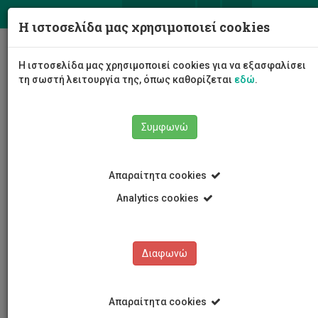
ΕΛ
EN
Η ιστοσελίδα μας χρησιμοποιεί cookies
Togg
Η ιστοσελίδα μας χρησιμοποιεί cookies για να εξασφαλίσει
navig
τη σωστή λειτουργία της, όπως καθορίζεται
εδώ
.
Συμφωνώ
Νέα και Ανακοινώσεις
Άρθρο
Απαραίτητα cookies
Analytics cookies
Διαφωνώ
ΚΑΤΗΓΟΡΙΕΣ
Νέα και Ανακοινώσεις
Απαραίτητα cookies
Συνέδρια