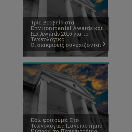
φοιτούμε.
Στο
Τεχνολογικό
Πανεπιστήμιο
Τρία Βραβεία στα
Κύπρου,
Environmental Awards και
το
HR Awards 2016 για το
Πανεπιστήμιο
Τεχνολογικό
της
Οι διακρίσεις συνεχίζονται
καρδιάς
μας!
Εδώ φοιτούμε. Στο
Τεχνολογικό Πανεπιστήμιο
Κύπρου, το Πανεπιστήμιο