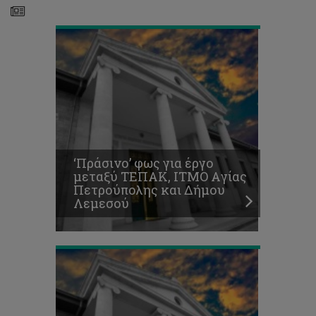
Τρία
Βραβεία
στα
Environmental
Awards
και
HR
Awards
2016
για
‘Πράσινο’ φως για έργο
το
μεταξύ ΤΕΠΑΚ, ΙΤΜΟ Aγίας
Τεχνολογικό
Πετρούπολης και Δήμου
Οι
Λεμεσού
διακρίσεις
συνεχίζονται
Εδώ