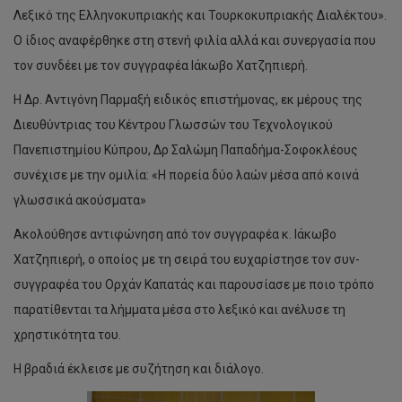
Λεξικό της Ελληνοκυπριακής και Τουρκοκυπριακής Διαλέκτου».
Ο ίδιος αναφέρθηκε στη στενή φιλία αλλά και συνεργασία που
τον συνδέει με τον συγγραφέα Ιάκωβο Χατζηπιερή.
Η Δρ. Αντιγόνη Παρμαξή ειδικός επιστήμονας, εκ μέρους της
Διευθύντριας του Κέντρου Γλωσσών του Τεχνολογικού
Πανεπιστημίου Κύπρου, Δρ Σαλώμη Παπαδήμα-Σοφοκλέους
συνέχισε με την ομιλία: «Η πορεία δύο λαών μέσα από κοινά
γλωσσικά ακούσματα»
Ακολούθησε αντιφώνηση από τον συγγραφέα κ. Ιάκωβο
Χατζηπιερή, ο οποίος με τη σειρά του ευχαρίστησε τον συν-
συγγραφέα του Ορχάν Καπατάς και παρουσίασε με ποιο τρόπο
παρατίθενται τα λήμματα μέσα στο λεξικό και ανέλυσε τη
χρηστικότητα του.
Η βραδιά έκλεισε με συζήτηση και διάλογο.