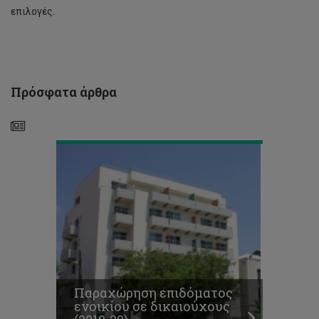
επιλογές.
Παραχώρηση
επιδόματος
ενοικίου
σε
δικαιούχους
Πρόσφατα άρθρα
(2019-
20)
Διαθέσιμοι
χώροι
στάθμευσης
στα
κτίρια
Παραχώρηση επιδόματος
φοιτητικών
ενοικίου σε δικαιούχους
εστιών