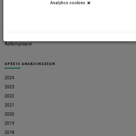
Analytics cookies
Φοιτητικά Νέα
Ερευνητικά Νέα
Ευκαιρίες Εργοδότησης
Δελτία Τύπου
Αρθρογραφία
ΑΡΧΕΙΟ ΑΝΑΚΟΙΝΩΣΕΩΝ
2024
2023
2022
2021
2020
2019
2018