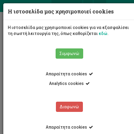
ΕΛ
EN
Η ιστοσελίδα μας χρησιμοποιεί cookies
Togg
Η ιστοσελίδα μας χρησιμοποιεί cookies για να εξασφαλίσει
navig
τη σωστή λειτουργία της, όπως καθορίζεται
εδώ
.
Συμφωνώ
Νέα και Ανακοινώσεις
Άρθρο
Απαραίτητα cookies
Analytics cookies
Διαφωνώ
ΚΑΤΗΓΟΡΙΕΣ
Νέα και Ανακοινώσεις
Απαραίτητα cookies
Συνέδρια