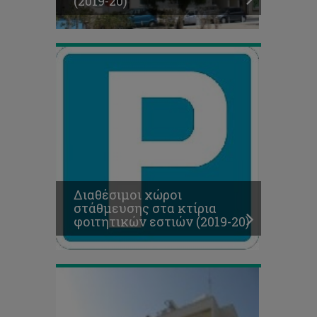
(2019-20)
(2019-
20)
Αιτήσεις
για
Βοηθούς
Διαμονής
στις
Διαθέσιμοι χώροι
Φοιτητικές
στάθμευσης στα κτίρια
Εστίες
φοιτητικών εστιών (2019-20)
(2019-
20)