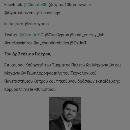
Facebook:
@ClimateKIC
@cyprus100renewable
@CyprusUniversityTechnology
Instagram: @ckic.cyprus
Twitter:
@ClimateKIC
@CkicCyprus @sust_energy_lab
@steliosyiatros @a_charalambides @CyUniT
Του
Δρ Στέλιου Γιατρού
,
Επίκουρου Καθηγητή του Τμήματος Πολιτικών Μηχανικών και
Μηχανικών Γεωπληροφορικής του Τεχνολογικού
Πανεπιστήμιου Κύπρου και Υπεύθυνου δράσεων εκπαίδευσης
Κόμβου Climate-KIC Κύπρου.
Το
Τμήμα
Νοσηλευτικής
του
ΤΕΠΑΚ
βρίσκεται