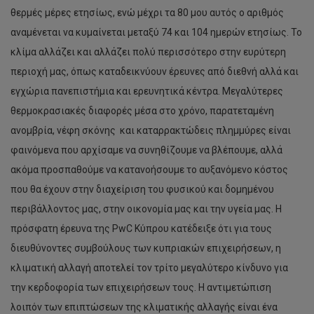
θερμές μέρες ετησίως, ενώ μέχρι τα 80 μου αυτός ο αριθμός
αναμένεται να κυμαίνεται μεταξύ 74 και 104 ημερών ετησίως. Το
κλίμα αλλάζει και αλλάζει πολύ περισσότερο στην ευρύτερη
περιοχή μας, όπως καταδεικνύουν έρευνες από διεθνή αλλά και
εγχώρια πανεπιστήμια και ερευνητικά κέντρα. Μεγαλύτερες
θερμοκρασιακές διαφορές μέσα στο χρόνο, παρατεταμένη
ανομβρία, νέφη σκόνης και καταρρακτώδεις πλημμύρες είναι
φαινόμενα που αρχίσαμε να συνηθίζουμε να βλέπουμε, αλλά
ακόμα προσπαθούμε να κατανοήσουμε το αυξανόμενο κόστος
που θα έχουν στην διαχείριση του φυσικού και δομημένου
περιβάλλοντος μας, στην οικονομία μας και την υγεία μας. Η
πρόσφατη έρευνα της PwC Κύπρου κατέδειξε ότι για τους
διευθύνοντες συμβούλους των κυπριακών επιχειρήσεων, η
κλιματική αλλαγή αποτελεί τον τρίτο μεγαλύτερο κίνδυνο για
την κερδοφορία των επιχειρήσεων τους. Η αντιμετώπιση
λοιπόν των επιπτώσεων της κλιματικής αλλαγής είναι ένα