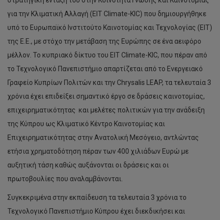
στρατηγική ένταξη του στην Κοινότητα Γνώσης και Καινοτομίας
για την Κλιματική Αλλαγή (EIT Climate-KIC) που δημιουργήθηκε
υπό το Ευρωπαϊκό Ινστιτούτο Καινοτομίας και Τεχνολογίας (ΕΙΤ)
της Ε.Ε., με στόχο την μετάβαση της Ευρώπης σε ένα αειφόρο
μέλλον. Το κυπριακό δίκτυο του EIT Climate-KIC, που πέραν από
το Τεχνολογικό Πανεπιστήμιο απαρτίζεται από το Ενεργειακό
Γραφείο Κυπρίων Πολιτών και την Chrysalis LEAP, τα τελευταία 3
χρόνια έχει επιδείξει σημαντικό έργο σε δράσεις καινοτομίας,
επιχειρηματικότητας και μελέτες πολιτικών για την ανάδειξη
της Κύπρου ως Κλιματικό Κέντρο Καινοτομίας και
Επιχειρηματικότητας στην Ανατολική Μεσόγειο, αντλώντας
ετήσια χρηματοδότηση πέραν των 400 χιλιάδων Ευρώ με
αυξητική τάση καθώς αυξάνονται οι δράσεις και οι
πρωτοβουλίες που αναλαμβάνονται.
Συγκεκριμένα στην εκπαίδευση τα τελευταία 3 χρόνια το
Τεχνολογικό Πανεπιστήμιο Κύπρου έχει διεκδικήσει και