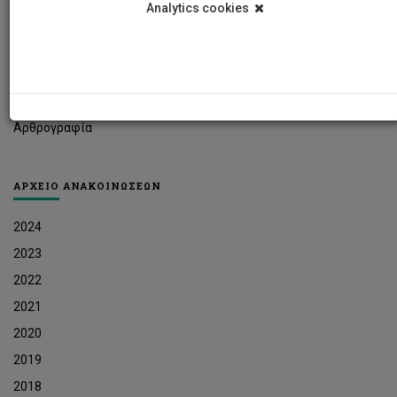
Analytics cookies
Φοιτητικά Νέα
Ερευνητικά Νέα
Ευκαιρίες Εργοδότησης
Δελτία Τύπου
Αρθρογραφία
ΑΡΧΕΙΟ ΑΝΑΚΟΙΝΩΣΕΩΝ
2024
2023
2022
2021
2020
2019
2018