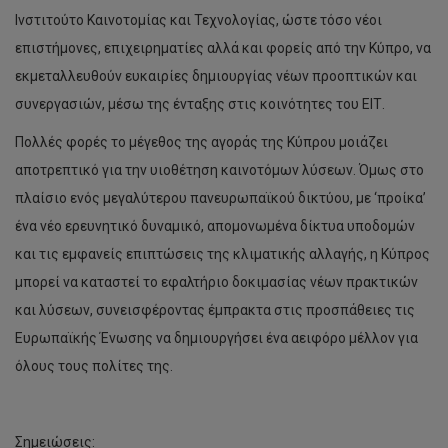
Ινστιτούτο Καινοτομίας και Τεχνολογίας, ώστε τόσο νέοι
επιστήμονες, επιχειρηματίες αλλά και φορείς από την Κύπρο, να
εκμεταλλευθούν ευκαιρίες δημιουργίας νέων προοπτικών και
συνεργασιών, μέσω της ένταξης στις κοινότητες του ΕΙΤ.
Πολλές φορές το μέγεθος της αγοράς της Κύπρου μοιάζει
αποτρεπτικό για την υιοθέτηση καινοτόμων λύσεων. Όμως στο
πλαίσιο ενός μεγαλύτερου πανευρωπαϊκού δικτύου, με ‘προίκα’
ένα νέο ερευνητικό δυναμικό, απομονωμένα δίκτυα υποδομών
και τις εμφανείς επιπτώσεις της κλιματικής αλλαγής, η Κύπρος
μπορεί να καταστεί το εφαλτήριο δοκιμασίας νέων πρακτικών
και λύσεων, συνεισφέροντας έμπρακτα στις προσπάθειες τις
Ευρωπαϊκής Ένωσης να δημιουργήσει ένα αειφόρο μέλλον για
όλους τους πολίτες της.
Σημειώσεις: