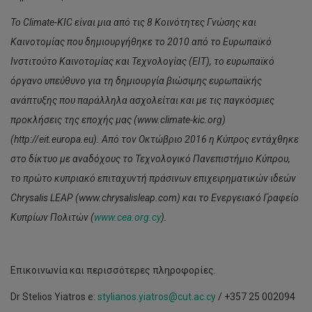
Το Climate-KIC είναι μια από τις 8 Κοινότητες Γνώσης και
Καινοτομίας που δημιουργήθηκε το 2010 από το Ευρωπαϊκό
Ινστιτούτο Καινοτομίας και Τεχνολογίας (EIT), το ευρωπαϊκό
όργανο υπεύθυνο για τη δημιουργία βιώσιμης ευρωπαϊκής
ανάπτυξης που παράλληλα ασχολείται και με τις παγκόσμιες
προκλήσεις της εποχής μας (www.climate-kic.org)
(http://eit.europa.eu). Από τον Οκτώβριο 2016 η Κύπρος εντάχθηκε
στο δίκτυο με αναδόχους το Τεχνολογικό Πανεπιστήμιο Κύπρου,
το πρώτο κυπριακό επιταχυντή πράσινων επιχειρηματικών ιδεών
Chrysalis LEAP (www.chrysalisleap.com) και το Ενεργειακό Γραφείο
Κυπρίων Πολιτών (
www.cea.org.cy
).
Επικοινωνία και περισσότερες πληροφορίες.
Dr Stelios Yiatros e:
stylianos.yiatros@cut.ac.cy
/ +357 25 002094