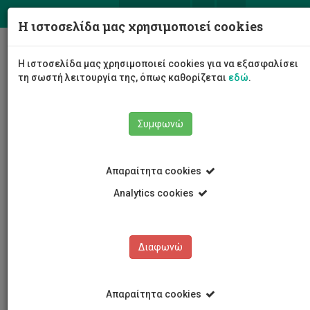
ΕΛ
EN
Η ιστοσελίδα μας χρησιμοποιεί cookies
Togg
Η ιστοσελίδα μας χρησιμοποιεί cookies για να εξασφαλίσει
navig
τη σωστή λειτουργία της, όπως καθορίζεται
εδώ
.
Συμφωνώ
Νέα και Ανακοινώσεις
Άρθρο
Απαραίτητα cookies
Analytics cookies
Διαφωνώ
ΚΑΤΗΓΟΡΙΕΣ
Νέα και Ανακοινώσεις
Απαραίτητα cookies
Συνέδρια