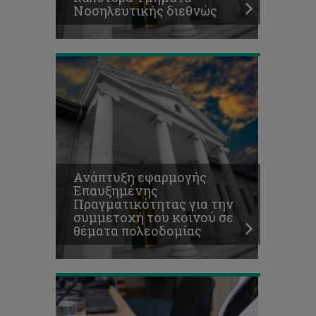
Νοσηλευτικής διεθνώς
θέματα
πολεοδομίας
Πρωτόκολλο
συνεργασίας
μεταξύ
Ανάπτυξη εφαρμογής
Τεχνολογικού
Επαυξημένης
Πανεπιστημίου
Πραγματικότητας για την
Κύπρου
συμμετοχή του κοινού σε
και
θέματα πολεοδομίας
Ελληνικής
Τράπεζας