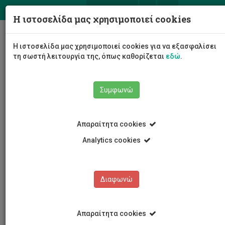
ΕΛ
EN
Η ιστοσελίδα μας χρησιμοποιεί cookies
Togg
Η ιστοσελίδα μας χρησιμοποιεί cookies για να εξασφαλίσει
navig
τη σωστή λειτουργία της, όπως καθορίζεται
εδώ
.
Συμφωνώ
Νέα και Ανακοινώσεις
Άρθρο
Απαραίτητα cookies
Analytics cookies
Διαφωνώ
ΚΑΤΗΓΟΡΙΕΣ
Νέα και Ανακοινώσεις
Απαραίτητα cookies
Συνέδρια