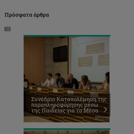
της
Παιδείας
για
Πρόσφατα άρθρα
τα
Μέσα
Πρωτεύσαντες
προπτυχιακοί
φοιτητές
Συνέδριο Καταπολέμηση της
Σχολής
παραπληροφόρησης μέσω
Μηχανικής
Times
της Παιδείας για τα Μέσα
και
Higher
Τεχνολογίας
Education:
To
Τεχνολογικό