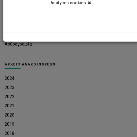
Analytics cookies
Φοιτητικά Νέα
Ερευνητικά Νέα
Ευκαιρίες Εργοδότησης
Δελτία Τύπου
Αρθρογραφία
ΑΡΧΕΙΟ ΑΝΑΚΟΙΝΩΣΕΩΝ
2024
2023
2022
2021
2020
2019
2018