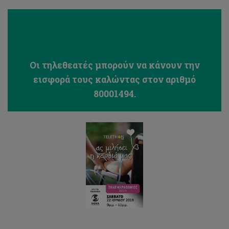
Οι τηλεθεατές μπορούν να κάνουν την
εισφορά τους καλώντας στον αριθμό
80001494.
Συνέδριο
Καταπολέμηση
της
παραπληροφόρησης
μέσω