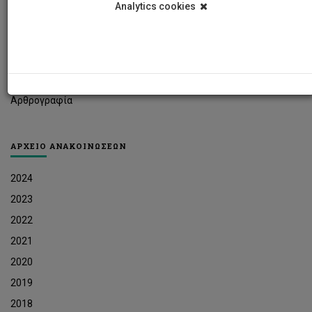
Analytics cookies
Φοιτητικά Νέα
Ερευνητικά Νέα
Ευκαιρίες Εργοδότησης
Δελτία Τύπου
Αρθρογραφία
ΑΡΧΕΙΟ ΑΝΑΚΟΙΝΩΣΕΩΝ
2024
2023
2022
2021
2020
2019
2018