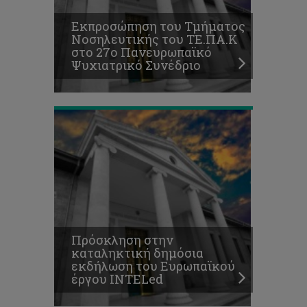
καταληκτική
δημόσια
Εκπροσώπηση του Τμήματος
εκδήλωση
Νοσηλευτικής του ΤΕ.ΠΑ.Κ
του
στο 27ο Πανευρωπαϊκό
Ευρωπαϊκού
Ψυχιατρικό Συνέδριο
έργου
INTELed
Πρόσκληση στην
καταληκτική δημόσια
εκδήλωση του Ευρωπαϊκού
έργου INTELed