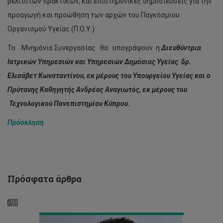
βέλτιστων πρακτικών, και επιστημονικές δημοσιεύσεις για την
προαγωγή και προώθηση των αρχών του Παγκόσμιου
Οργανισμού Υγείας (Π.Ο.Υ.)
Το Μνημόνιο Συνεργασίας θα υπογράψουν η
Διευθύντρια
Ιατρικών Υπηρεσιών και Υπηρεσιών Δημόσιας Υγείας
δρ.
Ελισάβετ Κωνσταντίνου, εκ μέρους του Υπουργείου Υγείας και ο
Πρύτανης Καθηγητής Ανδρέας Αναγιωτός, εκ μέρους του
Τεχνολογικού Πανεπιστημίου Κύπρου.
Πρόσκληση
Υπηρεσίες
e-
banking
και
Πρόσφατα άρθρα
Χρηματοοικονομικός
Αναλφαβητισμός