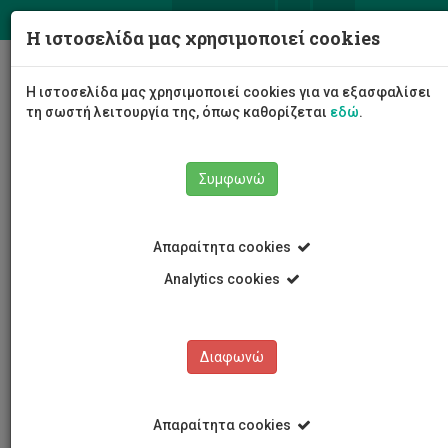
ΕΛ
EN
Η ιστοσελίδα μας χρησιμοποιεί cookies
Togg
Η ιστοσελίδα μας χρησιμοποιεί cookies για να εξασφαλίσει
navig
τη σωστή λειτουργία της, όπως καθορίζεται
εδώ
.
Συμφωνώ
Νέα και Ανακοινώσεις
Άρθρο
Απαραίτητα cookies
Analytics cookies
Διαφωνώ
ΚΑΤΗΓΟΡΙΕΣ
Νέα και Ανακοινώσεις
Απαραίτητα cookies
Συνέδρια