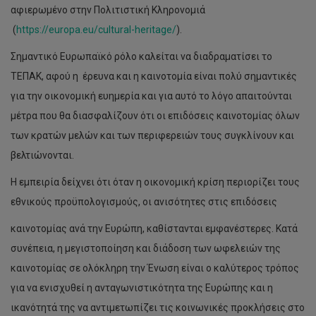
αφιερωμένο στην Πολιτιστική Κληρονομιά
(
https://europa.eu/cultural-heritage/
).
Σημαντικό Ευρωπαϊκό ρόλο καλείται να διαδραματίσει το
ΤΕΠΑΚ, αφού η έρευνα και η καινοτομία είναι πολύ σημαντικές
για την οικονομική ευημερία και για αυτό το λόγο απαιτούνται
μέτρα που θα διασφαλίζουν ότι οι επιδόσεις καινοτομίας όλων
των κρατών μελών και των περιφερειών τους συγκλίνουν και
βελτιώνονται.
Η εμπειρία δείχνει ότι όταν η οικονομική κρίση περιορίζει τους
εθνικούς προϋπολογισμούς, οι ανισότητες στις επιδόσεις
καινοτομίας ανά την Ευρώπη, καθίστανται εμφανέστερες. Κατά
συνέπεια, η μεγιστοποίηση και διάδοση των ωφελειών της
καινοτομίας σε ολόκληρη την Ένωση είναι ο καλύτερος τρόπος
για να ενισχυθεί η ανταγωνιστικότητα της Ευρώπης και η
ικανότητά της να αντιμετωπίζει τις κοινωνικές προκλήσεις στο