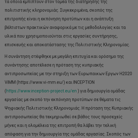
τα οποία εμπίπτουν στον τομέα της διατήρησης της
πολιτιστικής κληρονομιάς. Συγκεκριμένα, σκοπός της
επιτροπής είναι η εκπόνηση προτύπων και η ανάπτυξη
βέλτιστων πρακτικών αναφορικά με τις μεθοδολογίες και τα
υλικά που χρησιμοποιούνται στις εργασίες συντήρησης,
επισκευής και αποκατάστασης της Πολιτιστικής Κληρονομίας.
H συνάντηση στέφθηκε με μεγάλη επιτυχία και ορόσημο της
συνάντησης αποτέλεσε η πρόταση της κυπριακής
αντιπροσωπείας με την στηριξη των Ευρωπαικων Εργων H2020
ViMM (https://www.vi-mm.eu/) και INCEPTION
(
https://www.inception-project.eu/en
) για δημιουργία ομάδας
εργασίας με σκοπό την εκπόνηση προτύπων σε θέματα τις
Ψηφιακής Πολιτιστικής Κληρονομιάς. Η πρόταση της Κυπριακής
αντιπροσωπείας θα τεκμηριωθεί σε βάθος τους προσεχείς
μήνες και η ολομέλεια της επιτροπή θα λάβει την τελική
απόφαση για την δημιουργία της ομάδας εργασίας. Σκοπός των