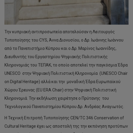
Την κυπριακή αντιπροσωπεία αποτελούσαν η Λειτουργός
Τυποποίησης του CYS, Άννα Διονυσίου, ο Δρ. Ιωάννης Ιωάννου
από το Πανεπιστήμιο Κύπρου και ο Δρ. Μαρίνος Ιωαννίδης,
Διευθυντής του Εργαστηρίου Ψηφιακής Πολιτιστικής
Κληρονομιάς του ΤΕΠΑΚ, το οποίο αποτελεί την παγκόσμια Έδρα
UNESCO στην Ψηφιακή Πολιτιστική Κληρονομία (UNESCO Chair
on Digital Heritage) αλλά και την μοναδική Έδρα Ευρωπαϊκού
Χώρου Έρευνας (EU ERA Chair) στην Ψηφιακή Πολιτιστική
Κληρονομιά. Την εκδήλωση χαιρέτησε ο Πρύτανης του
Τεχνολογικού Πανεπιστημίου Κύπρου Δρ. Ανδρέας Αναγιωτός.
H Τεχνική Επιτροπή Τυποποίησης CEN/TC 346 Conservation of
Cultural Heritage έχει ως αποστολή της την εκπόνηση προτύπων