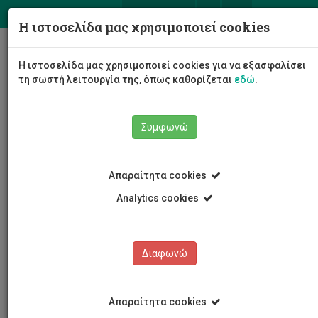
ΕΛ
EN
Η ιστοσελίδα μας χρησιμοποιεί cookies
Togg
Η ιστοσελίδα μας χρησιμοποιεί cookies για να εξασφαλίσει
navig
τη σωστή λειτουργία της, όπως καθορίζεται
εδώ
.
Συμφωνώ
Νέα και Ανακοινώσεις
Άρθρο
Απαραίτητα cookies
Analytics cookies
Διαφωνώ
ΚΑΤΗΓΟΡΙΕΣ
Νέα και Ανακοινώσεις
Απαραίτητα cookies
Συνέδρια