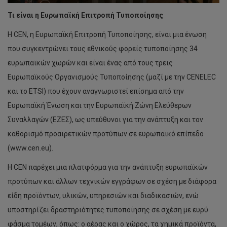
Τι είναι η Ευρωπαϊκή Επιτροπή Τυποποίησης
Η CEN, η Ευρωπαϊκή Επιτροπή Τυποποίησης, είναι μια ένωση
που συγκεντρώνει τους εθνικούς φορείς τυποποίησης 34
ευρωπαϊκών χωρών και είναι ένας από τους τρεις
Ευρωπαϊκούς Οργανισμούς Τυποποίησης (μαζί με την CENELEC
και το ETSI) που έχουν αναγνωριστεί επίσημα από την
Ευρωπαϊκή Ένωση και την Ευρωπαϊκή Ζώνη Ελεύθερων
Συναλλαγών (ΕΖΕΣ), ως υπεύθυνοι για την ανάπτυξη και τον
καθορισμό προαιρετικών προτύπων σε ευρωπαϊκό επίπεδο
(www.cen.eu).
Η CEN παρέχει μια πλατφόρμα για την ανάπτυξη ευρωπαϊκών
προτύπων και άλλων τεχνικών εγγράφων σε σχέση με διάφορα
είδη προϊόντων, υλικών, υπηρεσιών και διαδικασιών, ενώ
υποστηρίζει δραστηριότητες τυποποίησης σε σχέση με ευρύ
φάσμα τομέων, όπως: ο αέρας και ο χώρος, τα χημικά προϊόντα,