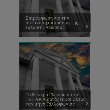
ΤΕΠΑΚ
γιορτάζει
και
Επιμόρφωση για την
φέτος
αυτόνομη εκμάθηση της
τον
Γαλλικής γλώσσας
μήνα
Γαλλοφωνίας
Το Κέντρο Γλωσσών του
ΤΕΠΑΚ γιορτάζει και φέτος
τον μήνα Γαλλοφωνίας