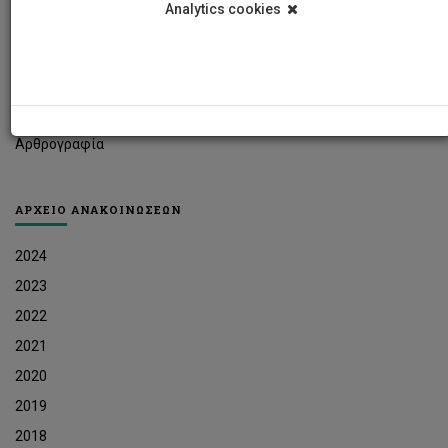
Analytics cookies
Φοιτητικά Νέα
Ερευνητικά Νέα
Ευκαιρίες Εργοδότησης
Δελτία Τύπου
Αρθρογραφία
ΑΡΧΕΙΟ ΑΝΑΚΟΙΝΩΣΕΩΝ
2024
2023
2022
2021
2020
2019
2018