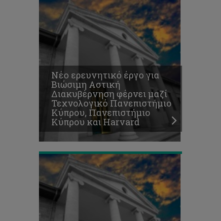
Επιμόρφωση
Νέο ερευνητικό έργο για
για
Βιώσιμη Αστική
την
Διακυβέρνηση φέρνει μαζί
αυτόνομη
Τεχνολογικό Πανεπιστήμιο
εκμάθηση
Κύπρου, Πανεπιστήμιο
της
Κύπρου και Harvard
Γαλλικής
γλώσσας
Το
Κέντρο
Γλωσσών
του