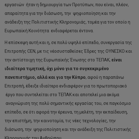
εργασιών ήταν η δημιουργία των Προτύπων, που είναι, πλέον,
απαραίτητα για την διάσωση, την ψηφιοποίηση και την
ανάδειξη της Πολιτιστικής Κληρονομιάς, τομέα για τον οποίο η
Ευρωπαϊκή Κοινότητα ενδιαφέρεται έντονα.
Η επίσκεψη αυτή και η, σε πολύ υψηλό επίπεδο, συνεργασία της
Επιτροπής CEN, με τις νέοσυσταθείσες Έδρες της ΟΥΝΕΣΚΟ και
την αντίστοιχη της Ευρωπαϊκής Ένωσης στο ΤΕΠΑΚ,
είναι
ιδιαίτερα τιμητική, όχι μόνο για το συγκεκριμένο
πανεπιστήμιο, αλλά και για την Κύπρο
, αφού η παραπάνω
Επιτροπή, έδειξε ιδιαίτερο ενδιαφέρον για το πρωτοποριακό
έργο που συντελείται στο ΤΕΠΑΚ και αποτελεί μια ακόμα
αναγνώριση της πολύ σημαντικής εργασίας του, σε παγκόσμιο
επίπεδο, σε ότι αφορά την έρευνα, τη μελέτη, την εκπαίδευση,
την επιστήμη, την καινοτομία, τις νέες τεχνολογίες, την
διάσωση, την ψηφιοποίηση και την ανάδειξη της Πολιτιστικής
Κληρονομιάς του Ανθρώπου .